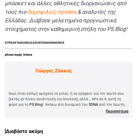
μπάσκετ και άλλες αθλητικές διοργανώσεις από
τους πιο
δημοφιλείς
tipsters
& αναλυτές της
Ελλάδας. Διάβασε μελετημένα προγνωστικά
στοιχήματος στην καθημερινή στήλη του
PS
Blog!
ΕΥΡΩΛΙΓΚΑ
EUROLEAGUE
ΠΑΝΑΘΗΝΑΪΚΟΣ
photo/πηγή: Intime
Γιώργος Ζάκκας
Ίσως είναι κάπως αμήχανο να μιλάς -ή να γράφεις- για τον εαυτό σου
(εκτός αν δίνεις συνέντευξη για δουλειά), αλλά... let's do it, αυτή τη
φορά για το
PS Blog
!
Ανήκω στο δυναμικό του
SDNA
από την πρώτη
μέρα λειτουργίας του και το καθημερινό μου «μενού» περιλαμβάνει
Περισσότερα
μπάσκετ από όλον τον πλανήτη. Παράλληλα, συμμετέχω στην εκπομπή
"
Magic Euroleague
". Από το 2023 συνεργάζομαι και με το
Amerikanos24
, συμπαρουσιάζοντας την εκπομπή "
UpTempo
" δύο φορές
Διαβάστε ακόμη
την εβδομάδα, στην οποία εστιάζουμε στην πορεία του Παναθηναϊκού