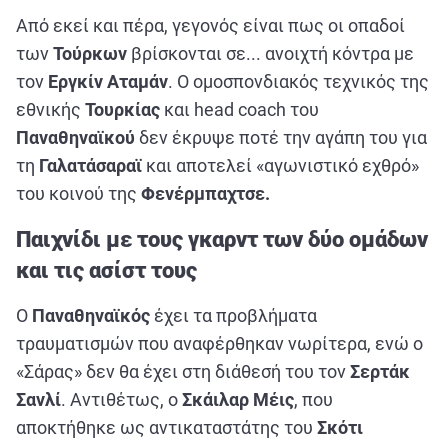
Από εκεί και πέρα, γεγονός είναι πως οι οπαδοί
των
Τούρκων
βρίσκονται σε... ανοιχτή κόντρα με
τον
Εργκίν Αταμάν
. Ο ομοσπονδιακός τεχνικός της
εθνικής
Τουρκίας
και head coach του
Παναθηναϊκού
δεν έκρυψε ποτέ την αγάπη του για
τη
Γαλατάσαραϊ
και αποτελεί «αγωνιστικό εχθρό»
του κοινού της
Φενέρμπαχτσε.
Παιχνίδι με τους γκαρντ των δύο ομάδων
και τις ασίστ τους
Ο
Παναθηναϊκός
έχει τα προβλήματα
τραυματισμών που αναφέρθηκαν νωρίτερα, ενώ ο
«Σάρας» δεν θα έχει στη διάθεσή του τον
Σερτάκ
Σανλί
. Αντιθέτως, ο
Σκάιλαρ Μέις
, που
αποκτήθηκε ως αντικαταστάτης του
Σκότι