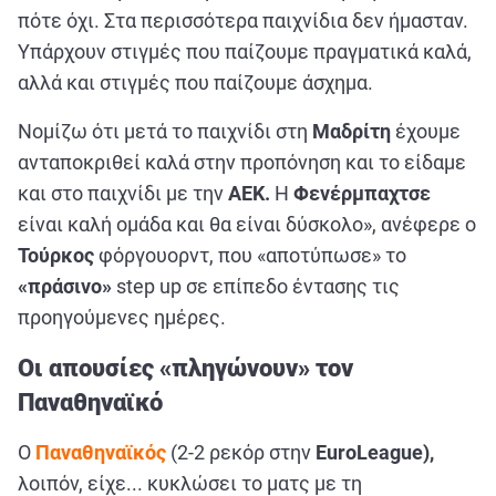
πότε όχι. Στα περισσότερα παιχνίδια δεν ήμασταν.
Υπάρχουν στιγμές που παίζουμε πραγματικά καλά,
αλλά και στιγμές που παίζουμε άσχημα.
Νομίζω ότι μετά το παιχνίδι στη
Μαδρίτη
έχουμε
ανταποκριθεί καλά στην προπόνηση και το είδαμε
και στο παιχνίδι με την
ΑΕΚ.
Η
Φενέρμπαχτσε
είναι καλή ομάδα και θα είναι δύσκολο», ανέφερε ο
Τούρκος
φόργουορντ, που «αποτύπωσε» το
«πράσινο»
step up σε επίπεδο έντασης τις
προηγούμενες ημέρες.
Οι απουσίες «πληγώνουν» τον
Παναθηναϊκό
Ο
Παναθηναϊκός
(2-2 ρεκόρ στην
EuroLeague),
λοιπόν, είχε... κυκλώσει το ματς με τη