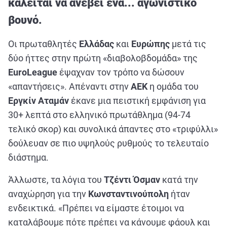
καλείται να ανέβει ένα... αγωνιστικό
ΑΘΛΗΤΙΚΑ
βουνό.
ΣΥΝΕΝΤΕΥΞΕΙΣ
ΑΘΛΗΤΙΚΕΣ ΜΕΤΑΔΟΣΕΙΣ
Οι πρωταθλητές
Ελλάδας
και
Ευρώπης
μετά τις
δύο ήττες στην πρώτη «διαβολοβδομάδα» της
Εξυπηρέτηση Πελατών
EuroLeague
έψαχναν τον τρόπο να δώσουν
«απαντήσεις». Απέναντι στην
ΑΕΚ
η ομάδα του
Εργκίν Αταμάν
έκανε μια πειστική εμφάνιση για
30+ λεπτά στο ελληνικό πρωτάθλημα (94-74
τελικό σκορ) και συνολικά άπαντες στο «τριφύλλι»
δούλευαν σε πιο υψηλούς ρυθμούς το τελευταίο
διάστημα.
Άλλωστε, τα λόγια του
Τζέντι Όσμαν
κατά την
αναχώρηση για την
Κωνσταντινούπολη
ήταν
ενδεικτικά. «Πρέπει να είμαστε έτοιμοι να
καταλάβουμε πότε πρέπει να κάνουμε φάουλ και