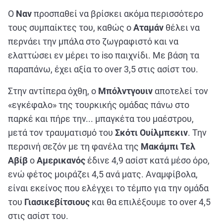
Ο
Ναν
προσπαθεί να βρίσκει ακόμα περισσότερο
τους συμπαίκτες του, καθώς ο
Αταμάν
θέλει να
περνάει την μπάλα στο ζωγραφιστό και να
ελαττώσει εν μέρει το iso παιχνίδι. Με βάση τα
παραπάνω, έχει αξία το over 3,5 στις ασίστ του.
Στην αντίπερα όχθη, ο
Μπόλντγουιν
αποτελεί τον
«εγκέφαλο» της τουρκικής ομάδας πάνω στο
παρκέ και πήρε την... μπαγκέτα του μαέστρου,
μετά τον τραυματισμό του
Σκότι Ουίλμπεκιν
. Την
περσινή σεζόν με τη φανέλα της
Μακάμπι Τελ
Αβίβ
ο
Αμερικανός
έδινε 4,9 ασίστ κατά μέσο όρο,
ενώ φέτος μοιράζει 4,5 ανά ματς. Αναμφίβολα,
είναι εκείνος που ελέγχει το τέμπο για την ομάδα
του
Γιασικεβίτσιους
και θα επιλέξουμε το over 4,5
στις ασίστ του.