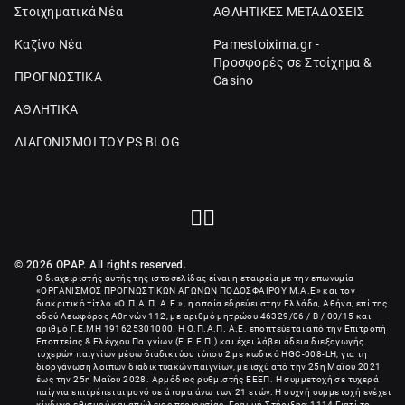
Στοιχηματικά Νέα
ΑΘΛΗΤΙΚΕΣ ΜΕΤΑΔΟΣΕΙΣ
Καζίνο Νέα
Pamestoixima.gr -
Προσφορές σε Στοίχημα &
ΠΡΟΓΝΩΣΤΙΚΑ
Casino
ΑΘΛΗΤΙΚΑ
ΔΙΑΓΩΝΙΣΜΟΙ ΤΟΥ PS BLOG
© 2026 OPAP. All rights reserved.
Ο διαχειριστής αυτής της ιστοσελίδας είναι η εταιρεία με την επωνυμία
«
ΟΡΓΑΝΙΣΜΟΣ ΠΡΟΓΝΩΣΤΙΚΩΝ ΑΓΩΝΩΝ ΠΟΔΟΣΦΑΙΡΟΥ Μ.Α.Ε
» και τον
διακριτικό τίτλο «Ο.Π.Α.Π. Α.Ε.», η οποία εδρεύει στην Ελλάδα, Αθήνα, επί της
οδού Λεωφόρος Αθηνών 112, με αριθμό μητρώου 46329/06 / B / 00/15 και
αριθμό Γ.Ε.ΜΗ
191625301000
. Η Ο.Π.Α.Π. Α.Ε. εποπτεύεται από την Επιτροπή
Εποπτείας & Ελέγχου Παιγνίων (Ε.Ε.Ε.Π.) και έχει λάβει άδεια διεξαγωγής
τυχερών παιγνίων μέσω διαδικτύου τύπου 2 με κωδικό HGC-008-LH, για τη
διοργάνωση λοιπών διαδικτυακών παιγνίων, με ισχύ από την 25η Μαΐου 2021
έως την 25η Μαΐου 2028. Αρμόδιος ρυθμιστής ΕΕΕΠ. Η συμμετοχή σε τυχερά
παίγνια επιτρέπεται μονό σε άτομα άνω των 21 ετών. Η συχνή συμμετοχή ενέχει
κίνδυνο εθισμού και απώλειας περιουσίας. Γραμμή Στήριξης: 1114 Γιατί το