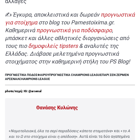
αλλαγές
✍
Έγκυρα, αποκλειστικά και δωρεάν
προγνωστικά
για στοίχημα
στο blog του Pamestoixima.gr.
Καθημερινά
προγνωστικά για ποδόσφαιρο
,
μπάσκετ και άλλες αθλητικές διοργανώσεις από
τους πιο
δημοφιλείς tipsters
& αναλυτές της
Ελλάδας. Διάβασε μελετημένα προγνωστικά
στοιχήματος στην καθημερινή στήλη του PS Blog!
ΠΡΟΓΝΩΣΤΙΚΑ ΠΟΔΟΣΦΑΙΡΟΥ
ΠΡΟΓΝΩΣΤΙΚΑ CHAMPIONS LEAGUE
ΠΑΡΙ ΣΕΝ ΖΕΡΜΕΝ
ΑΡΣΕΝΑΛ
CHAMPIONS LEAGUE
photo/πηγή: IG: @arsenal
Θανάσης Κυλώνης
«
Νομοτελειακά, όλα τα σερί-παραδόσεις κάποτε σταματάνε
» και «
το Α
και το Ω στο στοίχημα είναι η απόδοση
». Αυτά είναι τα δύο αγαπημένα