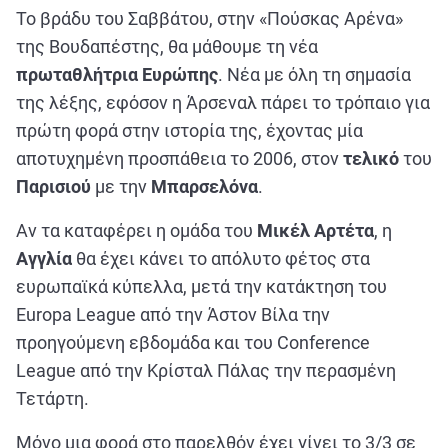
ΑΘΛΗΤΙΚΑ
Το βράδυ του Σαββάτου, στην «Πούσκας Αρένα»
ΣΥΝΕΝΤΕΥΞΕΙΣ
της Βουδαπέστης, θα μάθουμε τη νέα
πρωταθλήτρια Ευρώπης
. Νέα με όλη τη σημασία
ΑΘΛΗΤΙΚΕΣ ΜΕΤΑΔΟΣΕΙΣ
της λέξης, εφόσον η Άρσεναλ πάρει το τρόπαιο για
πρώτη φορά στην ιστορία της, έχοντας μία
Εξυπηρέτηση Πελατών
αποτυχημένη προσπάθεια το 2006, στον
τελικό
του
Παρισιού
με την
Μπαρσελόνα
.
Αν τα καταφέρει η ομάδα του
Μικέλ Αρτέτα
, η
Αγγλία
θα έχει κάνει το απόλυτο φέτος στα
ευρωπαϊκά κύπελλα, μετά την κατάκτηση του
Europa League από την Άστον Βίλα την
προηγούμενη εβδομάδα και του Conference
League από την Κρίσταλ Πάλας την περασμένη
Τετάρτη.
Μόνο μια φορά στο παρελθόν έχει γίνει το 3/3 σε