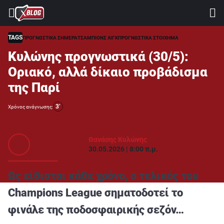
⚽ ΜΟΥΝΤΙΑΛ 2026
ΣΤΟΙΧΗΜΑ
TAGS
ΠΡΟΓΝΩΣΤΙΚΑ ΣΗΜΕΡΑ
ΤΣΑΜΠΙΟΝΣ ΛΙΓΚ
ΠΡΟΓΝΩΣΤΙΚΑ ΣΤΟΙΧΗΜΑ
Κυλώνης προγνωστικά (30/5):
CASINO
Οριακό, αλλά δίκαιο προβάδισμα
ΠΡΟΓΝΩΣΤΙΚΑ ΤIPSTERS
της Παρί
ΠΡΟΓΝΩΣΤΙΚΑ ΚΑΤΗΓΟΡΙΕΣ
3’
Χρόνος ανάγνωσης:
ΠΡΟΣΦΟΡΕΣ
ΔΙΑΓΩΝΙΣΜΟΙ
Θανάσης Κυλώνης
30.05.2026 | 8:00 π.μ.
TSILI LEAGUE
RETRO
Ως είθισται κάθε χρόνο, ο τελικός του
BLOGS
Champions League
σηματοδοτεί το
φινάλε της ποδοσφαιρικής σεζόν…
QUIZ