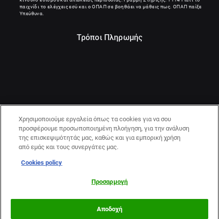
παιχνίδι το ελέγχεις εσύ και ο ΟΠΑΠ σε βοηθάει να μάθεις πως. ΟΠΑΠ παίξε
Υπεύθυνα.
Τρόποι Πληρωμής
Χρησιμοποιούμε εργαλεία όπως τα cookies για να σου
προσφέρουμε προσωποποιημένη πλοήγηση, για την ανάλυση
της επισκεψιμότητάς μας, καθώς και για εμπορική χρήση
από εμάς και τους συνεργάτες μας.
Cookies policy
21+ | ΚΙΝΔΥΝΟΣ ΕΘΙΣΜΟΥ & ΑΠΩΛΕΙΑΣ ΠΕΡΙΟΥΣΙΑΣ | ΠΑΙΞΕ
ΥΠΕΥΘΥΝΑ & ΜΕ ΑΣΦΑΛΕΙΑ | ΕΟΠΑΕ – ΓΡΑΜΜΗ
Προσαρμογή
ΣΥΜΒΟΥΛΕΥΤΙΚΗΣ:1114
Αποδοχή