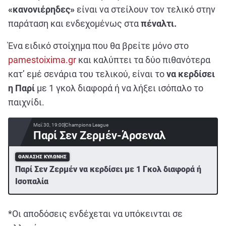
«κανονιέρηδες»
είναι να στείλουν τον τελικό στην
παράταση και ενδεχομένως στα
πέναλτι.
Ένα ειδικό στοίχημα που θα βρείτε μόνο στο
pamestoixima.gr
και καλύπτει τα δύο πιθανότερα
κατ’ εμέ σενάρια του τελικού, είναι το
να κερδίσει
η Παρί
με 1 γκολ διαφορά ή να λήξει ισόπαλο το
παιχνίδι.
Μαΐ 30, 19:00
Champions League
Παρί Σεν Ζερμέν-Άρσεναλ
ΘΑΝΆΣΗΣ ΚΥΛΏΝΗΣ
Παρί Σεν Ζερμέν να κερδίσει με 1 Γκολ διαφορά ή
Ισοπαλία
*Οι αποδόσεις ενδέχεται να υπόκεινται σε