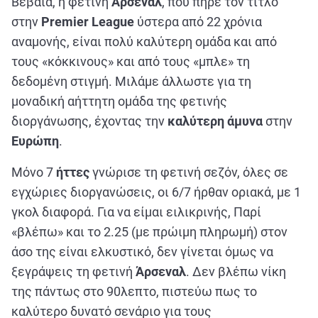
Βέβαια, η φετινή
Άρσεναλ
, που πήρε τον τίτλο
στην
Premier League
ύστερα από 22 χρόνια
αναμονής, είναι πολύ καλύτερη ομάδα και από
τους «κόκκινους» και από τους «μπλε» τη
δεδομένη στιγμή. Μιλάμε άλλωστε για τη
μοναδική αήττητη ομάδα της φετινής
διοργάνωσης, έχοντας την
καλύτερη άμυνα
στην
Ευρώπη
.
Μόνο 7
ήττες
γνώρισε τη φετινή σεζόν, όλες σε
εγχώριες διοργανώσεις, οι 6/7 ήρθαν οριακά, με 1
γκολ διαφορά. Για να είμαι ειλικρινής, Παρί
«βλέπω» και το 2.25 (με πρώιμη πληρωμή) στον
άσο της είναι ελκυστικό, δεν γίνεται όμως να
ξεγράψεις τη φετινή
Άρσεναλ
. Δεν βλέπω νίκη
της πάντως στο 90λεπτο, πιστεύω πως το
καλύτερο δυνατό σενάριο για τους