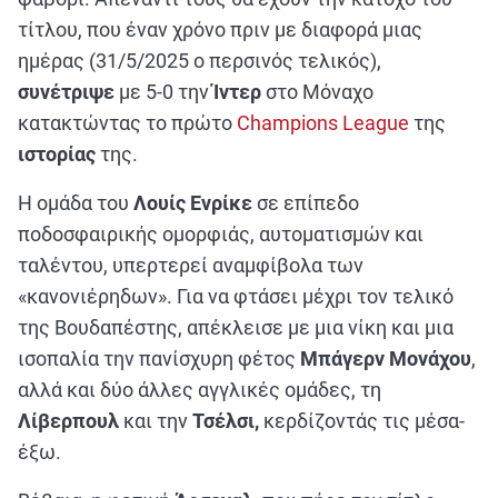
τίτλου, που έναν χρόνο πριν με διαφορά μιας
ημέρας (31/5/2025 ο περσινός τελικός),
συνέτριψε
με 5-0 την
Ίντερ
στο Μόναχο
κατακτώντας το πρώτο
Champions League
της
ιστορίας
της.
H ομάδα του
Λουίς Ενρίκε
σε επίπεδο
ποδοσφαιρικής ομορφιάς, αυτοματισμών και
ταλέντου, υπερτερεί αναμφίβολα των
«κανονιέρηδων». Για να φτάσει μέχρι τον τελικό
της Βουδαπέστης, απέκλεισε με μια νίκη και μια
ισοπαλία την πανίσχυρη φέτος
Μπάγερν Μονάχου
,
αλλά και δύο άλλες αγγλικές ομάδες, τη
Λίβερπουλ
και την
Τσέλσι,
κερδίζοντάς τις μέσα-
έξω.