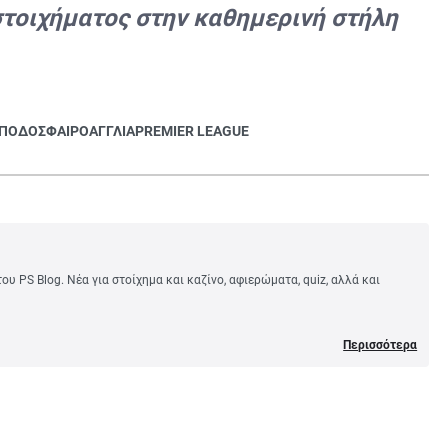
τοιχήματος στην καθημερινή στήλη
ΠΟΔΟΣΦΑΙΡΟ
ΑΓΓΛΙΑ
PREMIER LEAGUE
υ PS Blog. Νέα για στοίχημα και καζίνο, αφιερώματα, quiz, αλλά και
Περισσότερα