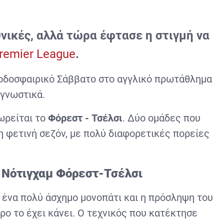
νικές, αλλά τώρα έφτασε η στιγμή να
remier League
.
οδοσφαιρικό Σάββατο στο αγγλικό πρωτάθλημα
ογνωστικά.
εωρείται το
Φόρεστ - Τσέλσι
. Δύο ομάδες που
η φετινή σεζόν, με πολύ διαφορετικές πορείες
ο Νότιγχαμ Φόρεστ-Τσέλσι
 ένα πολύ άσχημο μονοπάτι και η πρόσληψη του
ρο το έχει κάνει. Ο τεχνικός που κατέκτησε