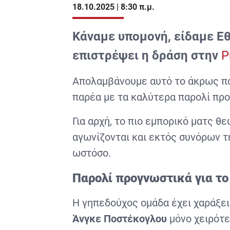
18.10.2025 | 8:30 π.μ.
Κάναμε υπομονή, είδαμε Εθ
επιστρέψει η δράση στην
P
Απολαμβάνουμε αυτό το άκρως π
παρέα με τα καλύτερα παρολί πρ
Για αρχή, το πιο εμπορικό ματς θ
αγωνίζονται και εκτός συνόρων τ
ωστόσο.
Παρολί προγνωστικά για τ
Η γηπεδούχος ομάδα έχει χαράξει
Άνγκε Ποστέκογλου
μόνο χειρότε