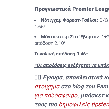
Προγνωστικά Premier Leag
Νότιγχαμ Φόρεστ-Τσέλσι:
G/G 
1.65*
Μάντσεστερ Σίτι-Έβερτον:
1+2
απόδοση 2.10*
Συνολική απόδοση 3.46*
*Οι αποδόσεις ενδέχεται να υπόκ
✍🏻 Έγκυρα, αποκλειστικά 
στοίχημα
στο blog του Pam
για ποδόσφαιρο
, μπάσκετ 
τους πιο
δημοφιλείς tipster