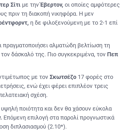
ερ Σίτι
με την
Έβερτον,
οι οποίες αμφότερες
ς πριν τη διακοπή νικηφόρα. Η μεν
έντφορντ,
η δε φιλοξενούμενη με το 2-1 επί
ι πραγματοποιήσει αλματώδη βελτίωση τη
 τον δάσκαλό της. Πιο συγκεκριμένα, τον
Πεπ
αντιμέτωπος με τον
Σκωτσέζο
17 φορές στο
μετρήσεις, ενώ έχει φέρει επιπλέον τρεις
 πελατειακή σχέση.
υψηλή ποιότητα και δεν θα χάσουν εύκολα
.
Επόμενη επιλογή στα παρολί προγνωστικά
ση διπλασιασμού (2.10*).