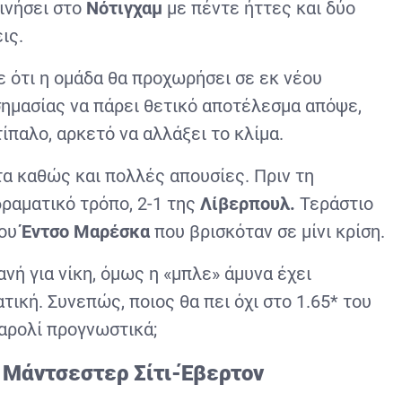
ινήσει στο
Νότιγχαμ
με πέντε ήττες και δύο
ις.
ε ότι η ομάδα θα προχωρήσει σε εκ νέου
ημασίας να πάρει θετικό αποτέλεσμα απόψε,
ίπαλο, αρκετό να αλλάξει το κλίμα.
τα καθώς και πολλές απουσίες. Πριν τη
δραματικό τρόπο, 2-1 της
Λίβερπουλ.
Τεράστιο
του
Έντσο Μαρέσκα
που βρισκόταν σε μίνι κρίση.
ανή για νίκη, όμως η «μπλε» άμυνα έχει
ική. Συνεπώς, ποιος θα πει όχι στο 1.65* του
παρολί προγνωστικά;
 Μάντσεστερ Σίτι-Έβερτον