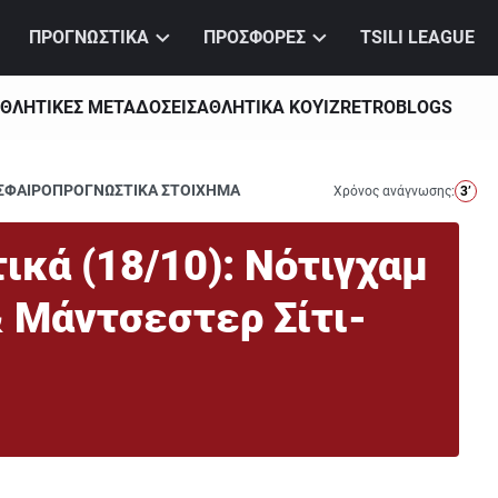
ΠΡΟΓΝΩΣΤΙΚΑ
ΠΡΟΣΦΟΡΕΣ
TSILI LEAGUE
ΘΛΗΤΙΚΕΣ ΜΕΤΑΔΟΣΕΙΣ
ΑΘΛΗΤΙΚΑ ΚΟΥΊΖ
RETRO
BLOGS
ΣΦΑΙΡΟ
ΠΡΟΓΝΩΣΤΙΚΑ ΣΤΟΙΧΗΜΑ
Χρόνος ανάγνωσης:
3’
ικά (18/10): Νότιγχαμ
 Μάντσεστερ Σίτι-