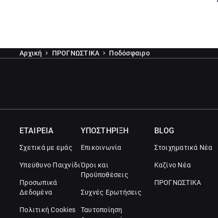
Αρχική
ΠΡΟΓΝΩΣΤΙΚΑ
Ποδόσφαιρο
ΕΤΑΙΡΕΙΑ
ΥΠΟΣΤΗΡΙΞΗ
BLOG
Σχετικά με εμάς
Επικοινωνία
Στοιχηματικά Νέα
Υπεύθυνο Παιχνίδι
Όροι και
Καζίνο Νέα
Προϋποθέσεις
Προσωπικά
ΠΡΟΓΝΩΣΤΙΚΑ
Δεδομένα
Συχνές Ερωτήσεις
Πολιτική Cookies
Ταυτοποίηση