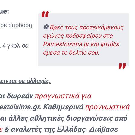
ue:
σε απόδοση
⚽
Βρες τους προτεινόμενους
αγώνες ποδοσφαίρου στο
Pamestoixima.gr και φτιάξε
-4 γκολ σε
άμεσα το δελτίο σου.
εινται σε αλλαγές.
και δωρεάν
προγνωστικά για
estoixima.gr. Καθημερινά
προγνωστικά
και άλλες αθλητικές διοργανώσεις από
s
& αναλυτές της Ελλάδας. Διάβασε