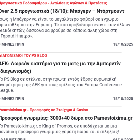
Προγνωστικά Ποδοσφαίρου - Αναλύσεις Αγώνων & Προτάσεις
Over 2.5 προγνωστικά (18/10): Μπάγερν – Ντόρτμουντ
Ίσως η Μπάγερν να είναι το μεγαλύτερο φαβορί σε εγχώριο 
πρωτάθλημα στην Ευρώπη. Τέτοιο προβάδισμα έναντι των άλλων 
διεκδικητών, δύσκολα θα βρούμε σε κάποια άλλη χώρα στη 
«Γηραιά Ήπειρο».
9
ΜΗΝΕΣ ΠΡΙΝ
18/10/2025
ΔΙΑΓΩΝΙΣΜΟΙ ΤΟΥ PS BLOG
ΑΕΚ: Δωρεάν εισιτήρια για το ματς με την Αμπερντίν
(διαγωνισμός)
Το PS Blog σε στέλνει στην πρώτη εντός έδρας ευρωπαϊκή 
αναμέτρηση της ΑΕΚ για τους ομίλους του Europa Conference 
League.
9
ΜΗΝΕΣ ΠΡΙΝ
15/10/2025
Pamestoixima.gr - Προσφορές σε Στοίχημα & Casino
Προσφορά γνωριμίας: 3000+40 δώρα στο Pamestoixima.gr
Το Pamestoixima.gr, ο King of Promos, σε υποδέχεται με μια 
μοναδική προσφορά γνωριμίας γεμάτη δώρα και εκπλήξεις!