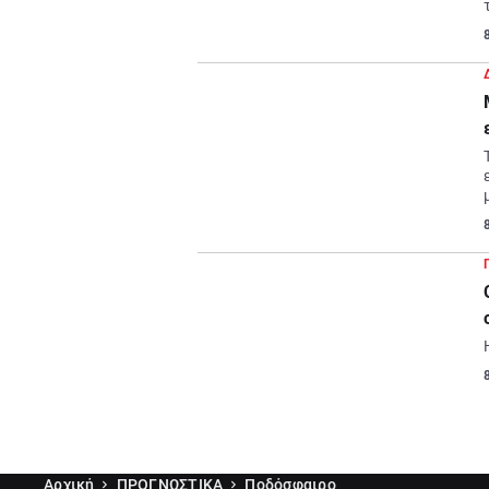
Αρχική
ΠΡΟΓΝΩΣΤΙΚΑ
Ποδόσφαιρο