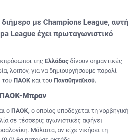
 διήμερο με Champions League, αυτή
opa League έχει πρωταγωνιστικό
 εκπρόσωποι της
Ελλάδας
δίνουν σημαντικές
ρία, λοιπόν, για να δημιουργήσουμε παρολί
ς του
ΠΑΟΚ
και του
Παναθηναϊκού.
ο ΠΑΟΚ-Μπραν
αι ο
ΠΑΟΚ,
ο οποίος υποδέχεται τη νορβηγική
αλία σε τέσσερις αγωνιστικές αφήνει
αλονίκη. Μάλιστα, αν είχε νικήσει τη
(0-0) θα πατούσε οκτάδα.