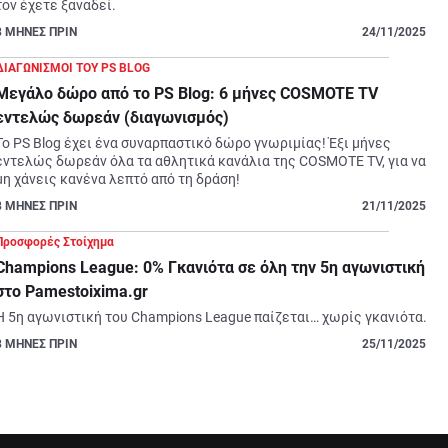
τον έχετε ξαναδεί.
8
ΜΗΝΕΣ ΠΡΙΝ
24/11/2025
ΔΙΑΓΩΝΙΣΜΟΙ ΤΟΥ PS BLOG
Μεγάλο δώρο από το PS Blog: 6 μήνες COSMOTE TV
εντελώς δωρεάν (διαγωνισμός)
Το PS Blog έχει ένα συναρπαστικό δώρο γνωριμίας! Έξι μήνες 
εντελώς δωρεάν όλα τα αθλητικά κανάλια της COSMOTE TV, για να 
μη χάνεις κανένα λεπτό από τη δράση!
8
ΜΗΝΕΣ ΠΡΙΝ
21/11/2025
Προσφορές Στοίχημα
Champions League: 0% Γκανιότα σε όλη την 5η αγωνιστική
στο Pamestoixima.gr
Η 5η αγωνιστική του Champions League παίζεται… χωρίς γκανιότα.
8
ΜΗΝΕΣ ΠΡΙΝ
25/11/2025