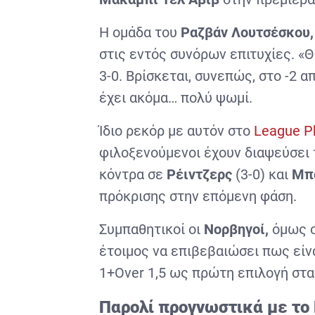
Η ομάδα του
Ραζβάν Λουτσέσκου,
στις εντός συνόρων επιτυχίες. «
3-0. Βρίσκεται, συνεπώς, στο -2
έχει ακόμα… πολύ ψωμί.
Ίδιο ρεκόρ με αυτόν στο
League P
φιλοξενούμενοι έχουν διαψεύσει
κόντρα σε
Ρέιντζερς
(3-0) και
Μπ
πρόκρισης στην επόμενη φάση.
Συμπαθητικοί οι
Νορβηγοί,
όμως 
έτοιμος να επιβεβαιώσει πως είνα
1+Over 1,5 ως πρώτη επιλογή στα
Παρολί προγνωστικά με τ