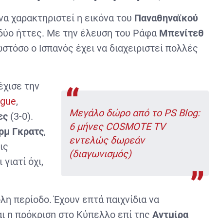
να χαρακτηριστεί η εικόνα του
Παναθηναϊκού
 δύο ήττες. Με την έλευση του Ράφα
Μπενίτεθ
ωστόσο ο Ισπανός έχει να διαχειριστεί πολλές
έχισε την
ague
,
Μεγάλο δώρο από το PS Blog:
ες
(3-0).
6 μήνες COSMOTE TV
ρμ Γκρατς
,
εντελώς δωρεάν
ις
(διαγωνισμός)
γιατί όχι,
λη περίοδο. Έχουν επτά παιχνίδια να
αι η πρόκριση στο Κύπελλο επί της
Αντμίρα