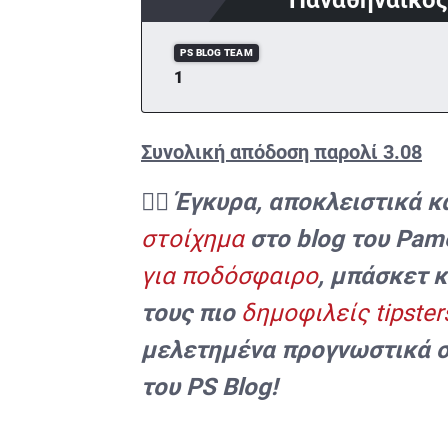
Παναθηναϊκός
PS BLOG TEAM
1
Συνολική απόδοση παρολί 3.08
✍🏻 Έγκυρα, αποκλειστικά 
στοίχημα
στο blog του Pam
για ποδόσφαιρο
, μπάσκετ 
τους πιο
δημοφιλείς tipster
μελετημένα προγνωστικά σ
του PS Blog!