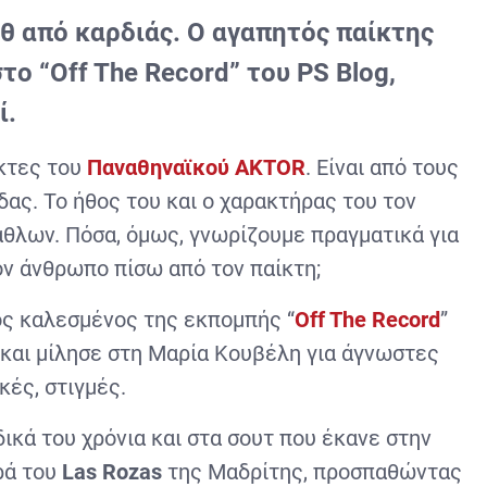
θ από καρδιάς. Ο αγαπητός παίκτης
ο “Off The Record” του PS Blog,
ί.
ίκτες του
Παναθηναϊκού
AKTOR
. Είναι από τους
ας. Το ήθος του και ο χαρακτήρας του τον
άθλων. Πόσα, όμως, γνωρίζουμε πραγματικά για
τον άνθρωπο πίσω από τον παίκτη;
ος καλεσμένος της εκπομπής “
Off
The
Record
”
και μίλησε στη Μαρία Κουβέλη για άγνωστες
κές, στιγμές.
ικά του χρόνια και στα σουτ που έκανε στην
ρά του
Las
Rozas
της Μαδρίτης, προσπαθώντας