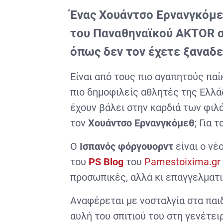
Ένας Χουάντσο Ερνανγκόμε
του Παναθηναϊκού AKTOR στ
όπως δεν τον έχετε ξαναδε
Είναι από τους πιο αγαπητούς πα
πιο δημοφιλείς αθλητές της Ελλάδ
έχουν βάλει στην καρδιά των φιλ
τον
Χουάντσο
Ερνανγκόμεθ
; Για 
Ο
Ισπανός φόργουορντ
είναι ο νέ
του
PS Blog
του
Pamestoixima.gr
προσωπικές, αλλά κι επαγγελματι
Αναφέρεται με νοσταλγία στα παιδ
αυλή του σπιτιού του στη γενέτει