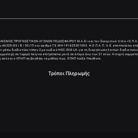
ΑΝΙΣΜΟΣ ΠΡΟΓΝΩΣΤΙΚΩΝ ΑΓΩΝΩΝ ΠΟΔΟΣΦΑΙΡΟΥ Μ.Α.Ε
» και τον διακριτικό τίτλο «Ο.Π.Α.
 46329/06 / B / 00/15 και αριθμό Γ.Ε.ΜΗ
191625301000
. Η Ο.Π.Α.Π. Α.Ε. εποπτεύεται α
ίων μέσω διαδικτύου τύπου 2 με κωδικό HGC-008-LH, για τη διοργάνωση λοιπών διαδικτυακώ
μμετοχή σε τυχερά παίγνια επιτρέπεται μονό σε άτομα άνω των 21 ετών. Η συχνή συμμετο
ις εσύ και ο ΟΠΑΠ σε βοηθάει να μάθεις πως. ΟΠΑΠ παίξε Υπεύθυνα.
Τρόποι Πληρωμής