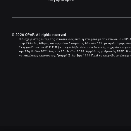
© 2026 OPAP. All rights reserved.
Ο διαχειριστής αυτής της ιστοσελίδας είναι η εταιρεία με την επωνυμία «
ΟΡΓ
στην Ελλάδα, Αθήνα, επί της οδού Λεωφόρος Αθηνών 112, με αριθμό μητρώου
Ελέγχου Παιγνίων (Ε.Ε.Ε.Π.) και έχει λάβει άδεια διεξαγωγής τυχερών παιγν
την 25η Μαΐου 2021 έως την 25η Μαΐου 2028. Αρμόδιος ρυθμιστής ΕΕΕΠ. Η συ
και απώλειας περιουσίας. Γραμμή Στήριξης: 1114 Γιατί το παιχνίδι το ελέγχε