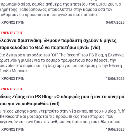
ευρωπαϊκό αέρα, καθώς ανήμερα της επετείου του EURO 2004, ο 
Δημήτρης Παπαδόπουλος αποκαλύπτει στην κάμερα όσα τον 
καθόρισαν σε προσωπικό κι επαγγελματικό επίπεδο.
1
ΧΡΟΝΟΣ ΠΡΙΝ
04/07/2025
ΣΥΝΕΝΤΕΥΞΕΙΣ
Ελεάννα Χριστινάκη: «Ήμουν παράλυτη σχεδόν 6 μήνες,
παρακαλούσα το Θεό να περπατήσω ξανά» (vid)
Στο δεύτερο επεισόδιο του "Off The Record" του PS Blog, η Ελεάννα 
Χριστινάκη μιλάει για το σοβαρό τραυματισμό που πέρασε, την 
επάνοδο στα παρκέ και τη λαχτάρα για μια διάκριση με την Εθνική 
Ομάδα Μπάσκετ.
1
ΧΡΟΝΟΣ ΠΡΙΝ
18/06/2025
ΣΥΝΕΝΤΕΥΞΕΙΣ
Νίκος Ζήσης στο PS Blog: «Ο αδερφός μου ήταν το κίνητρό
μου για να καθιερωθώ» (vid)
Ο Νίκος Ζήσης κάνει ντεμπούτο στην νέα εκπομπή του PS Blog, "Off 
the Record" και μοιράζεται τις προσωπικές του ιστορίες, που 
συγκινούν και τονίζουν την ανθρώπινη διάσταση του αθλητισμού.
1
ΧΡΟΝΟΣ ΠΡΙΝ
10/06/2025