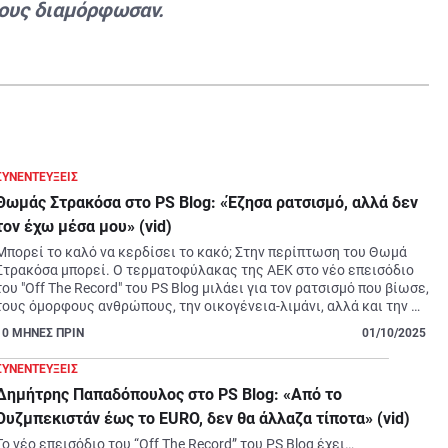
τους διαμόρφωσαν.
ΣΥΝΕΝΤΕΥΞΕΙΣ
Θωμάς Στρακόσα στο PS Blog: «Έζησα ρατσισμό, αλλά δεν
τον έχω μέσα μου» (vid)
Μπορεί το καλό να κερδίσει το κακό; Στην περίπτωση του Θωμά 
Στρακόσα μπορεί. Ο τερματοφύλακας της ΑΕΚ στο νέο επεισόδιο 
του "Off The Record" του PS Blog μιλάει για τον ρατσισμό που βίωσε, 
τους όμορφους ανθρώπους, την οικογένεια-λιμάνι, αλλά και την 
αμφισβήτηση, όσο και την αποθέωση, που έχει ζήσει στην «Ένωση».
10
ΜΗΝΕΣ ΠΡΙΝ
01/10/2025
ΣΥΝΕΝΤΕΥΞΕΙΣ
Δημήτρης Παπαδόπουλος στο PS Blog: «Από το
Ουζμπεκιστάν έως το EURO, δεν θα άλλαζα τίποτα» (vid)
Το νέο επεισόδιο του “Off The Record” του PS Blog έχει… 