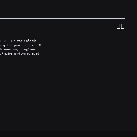
Π. Α.Ε.», η οποία εδρεύει
πό την Επιτροπή Εποπτείας &
ν παιγνίων, με ισχύ από
χή ενέχει κίνδυνο εθισμού