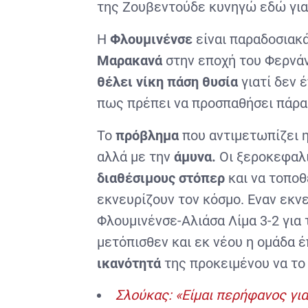
της Ζουβεντούδε κυνηγώ εδώ για 
Η
Φλουμινένσε
είναι παραδοσιακ
Μαρακανά
στην εποχή του Φερνάντ
θέλει νίκη πάση θυσία
γιατί δεν 
πως πρέπει να προσπαθήσει πάρα 
Το
πρόβλημα
που αντιμετωπίζει 
αλλά με την
άμυνα.
Οι ξεροκεφαλ
διαθέσιμους στόπερ
και να τοποθ
εκνευρίζουν τον κόσμο. Εναν εκν
Φλουμινένσε-Αλιάσα Λίμα 3-2 για
μετόπισθεν και εκ νέου η ομάδα 
ικανότητά
της προκειμένου να το 
Σλούκας: «Είμαι περήφανος για