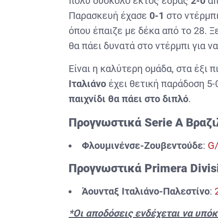
πολύ δύσκολο εκτός έδρας
2-0
απ
Παρασκευή έχασε
0-1
στο ντέρμπ
όπου έπαιζε με δέκα από το 28. 
θα πάει δυνατά στο ντέρμπι για ν
Είναι η καλύτερη ομάδα, στα έξι 
Ιταλιάνο
έχει θετική παράδοση 5-0
παιχνίδι θα πάει στο διπλό
.
Προγνωστικά Serie A Βραζι
Φλουμινένσε-Ζουβεντούδε
:
G/
Προγνωστικά
Primera Divi
Άουνταξ Ιταλιάνο-Παλεστίνο
:
2
*Οι αποδόσεις ενδέχεται να υπόκ