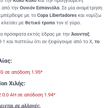
ό την
Κόλο Κόλο
και την προηγούμενη
ι από την
Ουνιόν Εσπανιόλα
. Σε μία αναμέτρηση
Ξεμπέρδεψε με το
Copa Libertadores
και νομίζω
α κλείσει με
θετικό τροπο
τον α' γύρο.
πιο πρόσφατα εκτός έδρας με την
Άουνταξ
-1 και πιστεύω ότι αν ξεφύγουμε από το Χ,
το
λίας:
G σε απόδοση 1.95*
sion
Χιλής:
 0.0 ΑΗ σε απόδοση 1.94*
εινται σε αλλαγές.