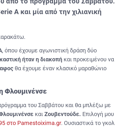
μου από το πρόγραμμα του Σαββάτου.
erie A και μία από την χιλιανική
 παρακάτω.
A
, όπου έχουμε αγωνιστική δράση δύο
καστική ήταν η διακοπή
και προκειμένου να
δαφος
θα έχουμε έναν κλασικό μαραθώνιο
 η Φλουμινένσε
 πρόγραμμα του Σαββάτου και θα μπλέξω με
Φλουμινένσε
και
Ζουβεντούδε.
Επιλογή μου
95 στο Pamestoixima.gr
. Ουσιαστικά το γκολ