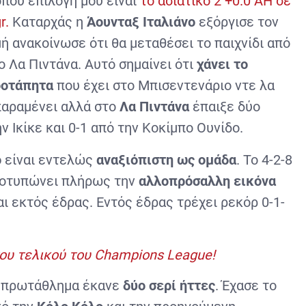
που επιλογη μου είναι
το ασιατικό 2 +0.0 ΑΗ σε
r.
Καταρχάς η
Άουνταξ Ιταλιάνο
εξόργισε τον
ή ανακοίνωσε ότι θα μεταθέσει το παιχνίδι από
ο Λα Πιντάνα. Αυτό σημαίνει ότι
χάνει το
οοτάπητα
που έχει στο Μπισεντενάριο ντε λα
αραμένει αλλά στο
Λα Πιντάνα
έπαιξε δύο
ν Ικίκε και 0-1 από την Κοκίμπο Ουνίδο.
ο
είναι εντελώς
αναξιόπιστη
ως ομάδα
. Το 4-2-8
ποτυπώνει πλήρως την
αλλοπρόσαλλη εικόνα
αι εκτός έδρας. Εντός έδρας τρέχει ρεκόρ 0-1-
του τελικού του Champions League!
 πρωτάθλημα έκανε
δύο σερί ήττες
. Έχασε το