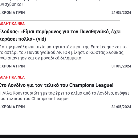
ρι ασιατικές και ειδικά στοιχήματα. Το ζητούμενο είναι αν αξίζει μία
ενισχύθηκε!
ρώνομαι, αναλύοντάς την πιο διεξοδικά.
2
ΧΡΟΝΙΑ ΠΡΙΝ
21/05/2024
ΑΘΛΗΤΙΚΑ ΝΕΑ
Σλούκας: «Είμαι περήφανος για τον Παναθηναϊκό, έχει
περάσει πολλά» (vid)
Για την μεγάλη επιτυχία με την κατάκτηση της EuroLeague και το 
7ο αστέρι του Παναθηναϊκού AKTOR μίλησε ο Κώστας Σλούκας, 
ενώ απάντησε και σε μοναδικά διλήμματα.
2
ΧΡΟΝΙΑ ΠΡΙΝ
31/05/2024
ΑΘΛΗΤΙΚΑ ΝΕΑ
Στο Λονδίνο για τον τελικό του Champions League!
Η Λίλα Κουντουριώτη μεταφέρει το κλίμα από το Λονδίνο, ενόψει 
του τελικού του Champions League!
2
ΧΡΟΝΙΑ ΠΡΙΝ
31/05/2024