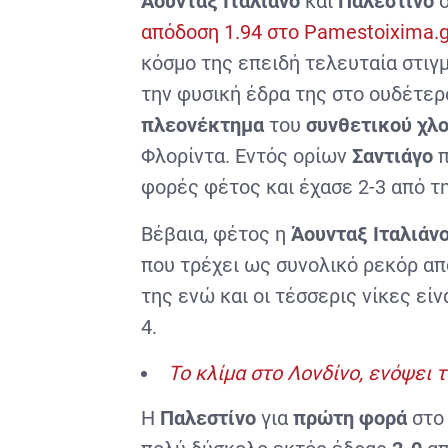
Άουνταξ Ιταλιάνο
και
Παλεστίνο
ό
απόδοση 1.94 στο Pamestoixima.g
κόσμο της επειδή τελευταία στιγμ
την φυσική έδρα της στο ουδέτερ
πλεονέκτημα
του
συνθετικού χλ
Φλορίντα. Εντός ορίων
Σαντιάγο
π
φορές φέτος και έχασε 2-3 από τη
Βέβαια, φέτος η
Άουνταξ Ιταλιάν
που τρέχει ως συνολικό ρεκόρ α
της ενώ και οι τέσσερις νίκες είν
4.
Το κλίμα στο Λονδίνο, ενόψει 
Η
Παλεστίνο
για
πρώτη φορά
στο