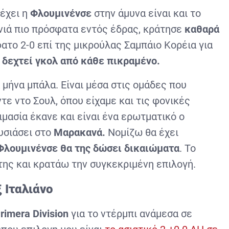
έχει η
Φλουμινένσε
στην άμυνα είναι και το
ννιά πιο πρόσφατα εντός έδρας, κράτησε
καθαρά
φατο 2-0 επί της μικρούλας Σαμπάιο Κορέια για
 δεχτεί γκολ από κάθε πικραμένο.
α μήνα μπάλα. Είναι μέσα στις ομάδες που
τε ντο Σουλ, όπου είχαμε και τις φονικές
μασία έκανε και είναι ένα ερωτματικό ο
υσιάσει στο
Μαρακανά.
Νομίζω θα έχει
Φλουμινένσε θα της δώσει δικαιώματα
. Το
 της και κρατάω την συγκεκριμένη επιλογή.
 Ιταλιάνο
rimera Division
για το ντέρμπι ανάμεσα σε