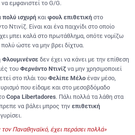
να εμφανιστεί το G/G.
ά
πολύ ισχυρή
και
φουλ επιθετική
στο
ο Ντινίζ. Είναι και ένα παιχνίδι στο οποίο
έχει μπει καλά στο πρωτάθλημα, οπότε νομίζω
πολύ ώστε να μην βρει δίχτυα.
η
Φλουμινένσε
δεν έχει να κάνει με την επίθεση
ιές του
Φερνάντο Ντινίζ
να μην χρησιμοποιεί
ετεί στο πλάι του
Φελίπε Μέλο
έναν μέσο,
ευρισμό που είδαμε και στο μεσοβδόμαδο
 το
Copa Libertadores
. Πάλι πολλά τα λάθη στα
έπρεπε να βάλει μπρος την
επιθετική
γυρίσει.
 τον Παναθηναϊκό, έχει περάσει πολλά»