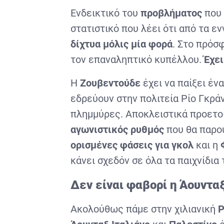
Ενδεικτικό του
προβλήματος
που 
στατιστικό που λέει ότι από τα ε
δίχτυα
μόλις μία φορά
. Στο πρόσ
τον επαναληπτικό κυπέλλου.
Έχει
Η
Ζουβεντούδε
έχει να παίξει έν
εδρεύουν στην πολιτεία Ρίο Γκράν
πλημμύρες. Αποκλειστικά προετοι
αγωνιστικός ρυθμός
που θα παρο
ορισμένες φάσεις για γκολ
και η
κάνει σχεδόν σε όλα τα παιχνίδια
Δεν είναι φαβορί η Άουνταξ
Ακολούθως πάμε στην χιλιανική
P