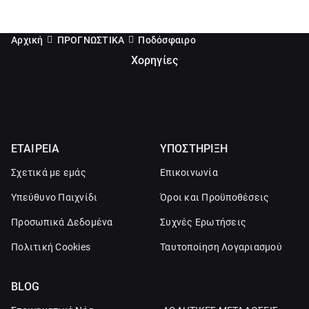
Αρχική
ΠΡΟΓΝΩΣΤΙΚΑ
Ποδόσφαιρο
Χορηγίες
ΕΤΑΙΡΕΙΑ
ΥΠΟΣΤΗΡΙΞΗ
Σχετικά με εμάς
Επικοινωνία
Υπεύθυνο Παιχνίδι
Όροι και Προϋποθέσεις
Προσωπικά Δεδομένα
Συχνές Ερωτήσεις
Πολιτική Cookies
Ταυτοποίηση Λογαριασμού
BLOG