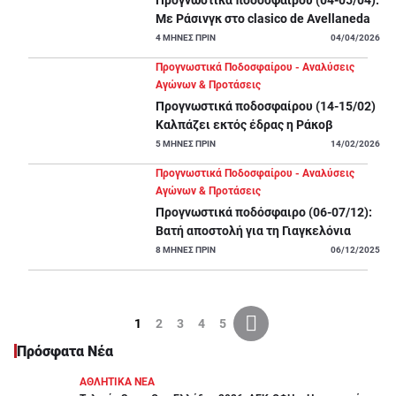
Προγνωστικά ποδοσφαίρου (04-05/04):
ΑΘΛΗΤΙΚΑ
Με Ράσινγκ στο clasico de Avellaneda
ΣΥΝΕΝΤΕΥΞΕΙΣ
4
ΜΗΝΕΣ ΠΡΙΝ
04/04/2026
ΑΘΛΗΤΙΚΕΣ ΜΕΤΑΔΟΣΕΙΣ
Προγνωστικά Ποδοσφαίρου - Αναλύσεις
Αγώνων & Προτάσεις
Προγνωστικά ποδοσφαίρου (14-15/02)
Εξυπηρέτηση Πελατών
Καλπάζει εκτός έδρας η Ράκοβ
5
ΜΗΝΕΣ ΠΡΙΝ
14/02/2026
Προγνωστικά Ποδοσφαίρου - Αναλύσεις
Αγώνων & Προτάσεις
Προγνωστικά ποδόσφαιρο (06-07/12):
Βατή αποστολή για τη Γιαγκελόνια
8
ΜΗΝΕΣ ΠΡΙΝ
06/12/2025
1
2
3
4
5
Πρόσφατα Νέα
ΑΘΛΗΤΙΚΑ ΝΕΑ