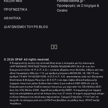
Καζίνο Νέα
Pamestoixima.gr -
Προσφορές σε Στοίχημα &
ΠΡΟΓΝΩΣΤΙΚΑ
Casino
ΑΘΛΗΤΙΚΑ
ΔΙΑΓΩΝΙΣΜΟΙ ΤΟΥ PS BLOG
© 2026 OPAP. All rights reserved.
Ο διαχειριστής αυτής της ιστοσελίδας είναι η εταιρεία με την επωνυμία
«
ΟΡΓΑΝΙΣΜΟΣ ΠΡΟΓΝΩΣΤΙΚΩΝ ΑΓΩΝΩΝ ΠΟΔΟΣΦΑΙΡΟΥ Μ.Α.Ε
» και τον
διακριτικό τίτλο «Ο.Π.Α.Π. Α.Ε.», η οποία εδρεύει στην Ελλάδα, Αθήνα, επί της
οδού Λεωφόρος Αθηνών 112, με αριθμό μητρώου 46329/06 / B / 00/15 και
αριθμό Γ.Ε.ΜΗ
191625301000
. Η Ο.Π.Α.Π. Α.Ε. εποπτεύεται από την Επιτροπή
Εποπτείας & Ελέγχου Παιγνίων (Ε.Ε.Ε.Π.) και έχει λάβει άδεια διεξαγωγής
τυχερών παιγνίων μέσω διαδικτύου τύπου 2 με κωδικό HGC-008-LH, για τη
διοργάνωση λοιπών διαδικτυακών παιγνίων, με ισχύ από την 25η Μαΐου 2021
έως την 25η Μαΐου 2028. Αρμόδιος ρυθμιστής ΕΕΕΠ. Η συμμετοχή σε τυχερά
παίγνια επιτρέπεται μονό σε άτομα άνω των 21 ετών. Η συχνή συμμετοχή ενέχει
κίνδυνο εθισμού και απώλειας περιουσίας. Γραμμή Στήριξης: 1114 Γιατί το
παιχνίδι το ελέγχεις εσύ και ο ΟΠΑΠ σε βοηθάει να μάθεις πως. ΟΠΑΠ παίξε
Υπεύθυνα.