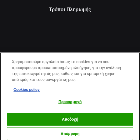
Τρόποι Πληρωμής
Χρησιμοποιούμε εργαλεία όπως τα cookies για να σου
προσφέρουμε προσωποποιημένη πλοήγηση, για την ανάλυση
της επισκεψιμότητάς μας, καθώς και για εμπορική χρήση
από εμάς και τους συνεργάτες μας.
Cookies policy
21+ | ΚΙΝΔΥΝΟΣ ΕΘΙΣΜΟΥ & ΑΠΩΛΕΙΑΣ ΠΕΡΙΟΥΣΙΑΣ | ΠΑΙΞΕ
ΥΠΕΥΘΥΝΑ & ΜΕ ΑΣΦΑΛΕΙΑ | ΕΟΠΑΕ – ΓΡΑΜΜΗ
Προσαρμογή
ΣΥΜΒΟΥΛΕΥΤΙΚΗΣ:1114
Αποδοχή
Απόρριψη
Περισσότερα