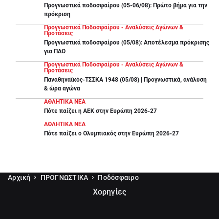
Προγνωστικά ποδοσφαίρου (05-06/08): Πρώτο βήμα για την
πρόκριση
Προγνωστικά Ποδοσφαίρου - Αναλύσεις Αγώνων &
Προτάσεις
Προγνωστικά ποδοσφαίρου (05/08): Αποτέλεσμα πρόκρισης
για ΠΑΟ
Προγνωστικά Ποδοσφαίρου - Αναλύσεις Αγώνων &
Προτάσεις
Παναθηναϊκός-ΤΣΣΚΑ 1948 (05/08) | Προγνωστικά, ανάλυση
& ώρα αγώνα
ΑΘΛΗΤΙΚΑ ΝΕΑ
Πότε παίζει η ΑΕΚ στην Ευρώπη 2026-27
ΑΘΛΗΤΙΚΑ ΝΕΑ
Πότε παίζει ο Ολυμπιακός στην Ευρώπη 2026-27
Αρχική
ΠΡΟΓΝΩΣΤΙΚΑ
Ποδόσφαιρο
Χορηγίες