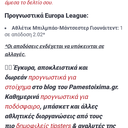
άμεσα το δελτίο σου.
Προγνωστικά Europa League:
Αθλέτικ Μπιλμπάο-Μάντσεστερ Γιουνάιτεντ:
1
σε απόδοση 2.02*
*Οι αποδόσεις ενδέχεται να υπόκεινται σε
αλλαγές.
✍🏻 Έγκυρα, αποκλειστικά και
δωρεάν
προγνωστικά για
στοίχημα
στο blog του Pamestoixima.gr.
Καθημερινά
προγνωστικά για
ποδόσφαιρο
, μπάσκετ και άλλες
αθλητικές διοργανώσεις από τους
πιο
δημοφιλείς tipsters
& αναλυτές της