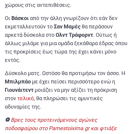
χώρους στις αντεπιθέσεις.
Οι
Βάσκοι
από την άλλη γνωρίζουν ότι εάν δεν
εκμεταλλευτούν το
Σαν Μαμές
θα περάσουν
αρκετά δύσκολα στο
Ολντ Τράφορντ
. Ούτως ή
άλλως μιλάμε για μια ομάδα ξεκάθαρα έδρας όπου
τις προκρίσεις έως τώρα της έχει κάνει μόνο
εντός.
Δύσκολο ματς. Ωστόσο θα προτιμήσω τον άσσο. Η
Μπιλμπάο
με έχει πείσει περισσότερο ενώ η
Γιουνάιτεντ
μοιάζει να μην αξίζει τη πρόκριση
στον
τελικό
, θα πληρώσει τις αμυντικές
αδυναμίες της.
⚽
Βρες τους προτεινόμενους αγώνες
ποδοσφαίρου στο Pamestoixima.gr και φτιάξε