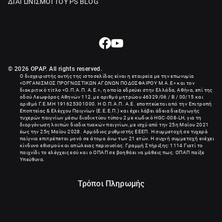
ΔΙΑΓΩΝΙΣΜΟΙ ΤΟΥ PS BLOG
© 2026 OPAP. All rights reserved.
Ο διαχειριστής αυτής της ιστοσελίδας είναι η εταιρεία με την επωνυμία
«
ΟΡΓΑΝΙΣΜΟΣ ΠΡΟΓΝΩΣΤΙΚΩΝ ΑΓΩΝΩΝ ΠΟΔΟΣΦΑΙΡΟΥ Μ.Α.Ε
» και τον
διακριτικό τίτλο «Ο.Π.Α.Π. Α.Ε.», η οποία εδρεύει στην Ελλάδα, Αθήνα, επί της
οδού Λεωφόρος Αθηνών 112, με αριθμό μητρώου 46329/06 / B / 00/15 και
αριθμό Γ.Ε.ΜΗ
191625301000
. Η Ο.Π.Α.Π. Α.Ε. εποπτεύεται από την Επιτροπή
Εποπτείας & Ελέγχου Παιγνίων (Ε.Ε.Ε.Π.) και έχει λάβει άδεια διεξαγωγής
τυχερών παιγνίων μέσω διαδικτύου τύπου 2 με κωδικό HGC-008-LH, για τη
διοργάνωση λοιπών διαδικτυακών παιγνίων, με ισχύ από την 25η Μαΐου 2021
έως την 25η Μαΐου 2028. Αρμόδιος ρυθμιστής ΕΕΕΠ. Η συμμετοχή σε τυχερά
παίγνια επιτρέπεται μονό σε άτομα άνω των 21 ετών. Η συχνή συμμετοχή ενέχει
κίνδυνο εθισμού και απώλειας περιουσίας. Γραμμή Στήριξης: 1114 Γιατί το
παιχνίδι το ελέγχεις εσύ και ο ΟΠΑΠ σε βοηθάει να μάθεις πως. ΟΠΑΠ παίξε
Υπεύθυνα.
Τρόποι Πληρωμής