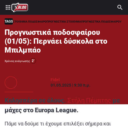
⚽ ΜΟΥΝΤΙΑΛ 2026
ΣΤΟΙΧΗΜΑ
TAGS
ΣΤΟΙΧΗΜΑ ΠΟΔΟΣΦΑΙΡΟ
ΠΡΟΓΝΩΣΤΙΚΑ ΣΤΟΙΧΗΜΑ
ΠΡΟΓΝΩΣΤΙΚΑ ΠΟΔΟΣΦΑΙΡΟΥ
Προγνωστικά ποδοσφαίρου
CASINO
(01/05): Περνάει δύσκολα στο
ΠΡΟΓΝΩΣΤΙΚΑ ΤIPSTERS
Μπιλμπάο
ΠΡΟΓΝΩΣΤΙΚΑ ΚΑΤΗΓΟΡΙΕΣ
2’
Χρόνος ανάγνωσης:
ΠΡΟΣΦΟΡΕΣ
ΔΙΑΓΩΝΙΣΜΟΙ
Fidel
01.05.2025 | 9:30 π.μ.
TSILI LEAGUE
RETRO
Καλησπέρα σε όλους.
Στήλη Πέμπτης
με
BLOGS
μάχες στο Europa League.
QUIZ
Πάμε να δούμε τι έχουμε επιλέξει σήμερα και