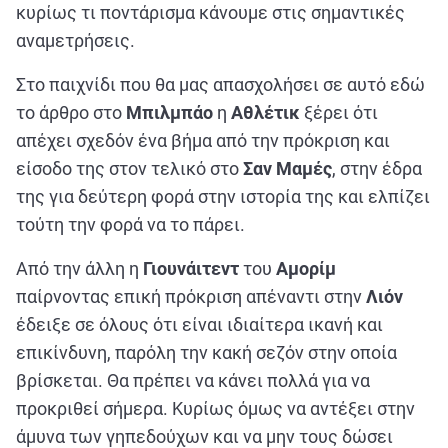
ΑΘΛΗΤΙΚΑ
κυρίως τι ποντάρισμα κάνουμε στις σημαντικές
αναμετρήσεις.
ΣΥΝΕΝΤΕΥΞΕΙΣ
ΑΘΛΗΤΙΚΕΣ ΜΕΤΑΔΟΣΕΙΣ
Στο παιχνίδι που θα μας απασχολήσει σε αυτό εδώ
το άρθρο στο
Μπιλμπάο
η
Αθλέτικ
ξέρει ότι
απέχει σχεδόν ένα βήμα από την πρόκριση και
Εξυπηρέτηση Πελατών
είσοδο της στον τελικό στο
Σαν Μαμές
, στην έδρα
της για δεύτερη φορά στην ιστορία της και ελπίζει
τούτη την φορά να το πάρει.
Από την άλλη η
Γιουνάιτεντ
του
Αμορίμ
παίρνοντας επική πρόκριση απέναντι στην
Λιόν
έδειξε σε όλους ότι είναι ιδιαίτερα ικανή και
επικίνδυνη, παρόλη την κακή σεζόν στην οποία
βρίσκεται. Θα πρέπει να κάνει πολλά για να
προκριθεί σήμερα. Κυρίως όμως να αντέξει στην
άμυνα των γηπεδούχων και να μην τους δώσει