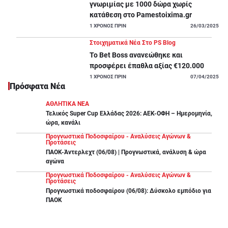
γνωριμίας με 1000 δώρα χωρίς
κατάθεση στο Pamestoixima.gr
1
ΧΡΟΝΟΣ ΠΡΙΝ
26/03/2025
Στοιχηματικά Νέα Στο PS Blog
Το Bet Boss ανανεώθηκε και
προσφέρει έπαθλα αξίας €120.000
1
ΧΡΟΝΟΣ ΠΡΙΝ
07/04/2025
Πρόσφατα Νέα
ΑΘΛΗΤΙΚΑ ΝΕΑ
Τελικός Super Cup Ελλάδας 2026: ΑΕΚ-ΟΦΗ – Ημερομηνία,
ώρα, κανάλι
Προγνωστικά Ποδοσφαίρου - Αναλύσεις Αγώνων &
Προτάσεις
ΠΑΟΚ-Άντερλεχτ (06/08) | Προγνωστικά, ανάλυση & ώρα
αγώνα
Προγνωστικά Ποδοσφαίρου - Αναλύσεις Αγώνων &
Προτάσεις
Προγνωστικά ποδοσφαίρου (06/08): Δύσκολο εμπόδιο για
ΠΑΟΚ