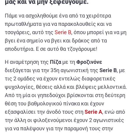
μας και να μην ξεφεύγουμε.
ΑΘΛΗΤΙΚΑ
ΣΥΝΕΝΤΕΥΞΕΙΣ
Πάμε να ασχοληθούμε ένα από τα χειρότερα
ΑΘΛΗΤΙΚΕΣ ΜΕΤΑΔΟΣΕΙΣ
πρωταθλήματα για να παρακολουθείς και να
τσογάρεις, αυτό της
Serie B
, όπου μπορεί για να μη
βγει ένα σημείο να βγει και δράκος από τα
Εξυπηρέτηση Πελατών
αποδυτήρια. Ε σε αυτό θα τζογάρουμε!
Η αναμέτρηση της
Πίζα
με τη
Φροζινόνε
διεξάγεται για την 35η αγωνιστική της
Serie B
, με
τις 2 ομάδες να έχουν εντελώς διαφορετικές
ψυχολογίες, θέσεις αλλά και βλέψεις μελλοντικά.
Από τη μία οι γηπεδούχοι βρίσκονται στη δεύτερη
θέση του βαθμολογικού πίνακα και έχουν
εξασφαλίσει την άνοδό τους στη
Serie A
,
ενώ από
την άλλη οι φιλοξενούμενοι έχουν 2 αγωνιστικές
για να παλέψουν για την παραμονή τους στην