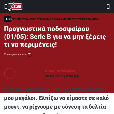
⚽ ΜΟΥΝΤΙΑΛ 2026
ΣΤΟΙΧΗΜΑ
TAGS
ΠΡΟΓΝΩΣΤΙΚΑ SERIE B
ΣΤΟΙΧΗΜΑ ΠΟΔΟΣΦΑΙΡΟ
ΠΡΟΓΝΩΣΤΙΚΑ ΣΤΟΙΧΗΜΑ
Προγνωστικά ποδοσφαίρου
CASINO
(01/05): Serie B για να μην ξέρεις
ΠΡΟΓΝΩΣΤΙΚΑ ΤIPSTERS
τι να περιμένεις!
ΠΡΟΓΝΩΣΤΙΚΑ ΚΑΤΗΓΟΡΙΕΣ
2’
Χρόνος ανάγνωσης:
ΠΡΟΣΦΟΡΕΣ
ΔΙΑΓΩΝΙΣΜΟΙ
Νίκος Πεταλούδας
30.04.2025 | 5:00 μ.μ.
TSILI LEAGUE
RETRO
Γεια σας αλανάκια μου, γεια σας μάγκες
BLOGS
μου μεγάλοι. Ελπίζω να είμαστε σε καλό
μουντ, να ρίχνουμε με σύνεση τα δελτία
QUIZ