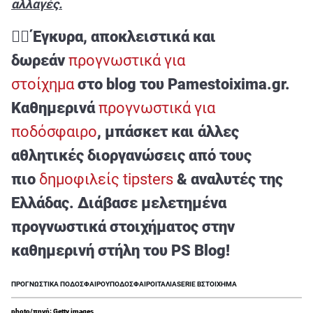
αλλαγές.
✍🏻 Έγκυρα, αποκλειστικά και
δωρεάν
προγνωστικά για
στοίχημα
στο blog του Pamestoixima.gr.
Καθημερινά
προγνωστικά για
ποδόσφαιρο
, μπάσκετ και άλλες
αθλητικές διοργανώσεις από τους
πιο
δημοφιλείς tipsters
& αναλυτές της
Ελλάδας. Διάβασε μελετημένα
προγνωστικά στοιχήματος στην
καθημερινή στήλη του PS Blog!
ΠΡΟΓΝΩΣΤΙΚΑ ΠΟΔΟΣΦΑΙΡΟΥ
ΠΟΔΟΣΦΑΙΡΟ
ΙΤΑΛΙΑ
SERIE B
ΣΤΟΙΧΗΜΑ
photo/πηγή: Getty images