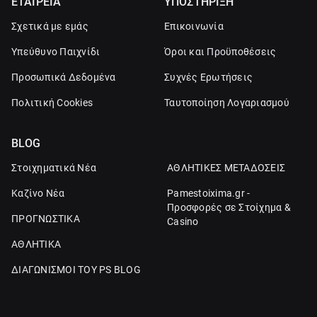
ΕΤΑΙΡΕΙΑ
ΥΠΟΣΤΗΡΙΞΗ
Σχετικά με εμάς
Επικοινωνία
Υπεύθυνο Παιχνίδι
Όροι και Προϋποθέσεις
Προσωπικά Δεδομένα
Συχνές Ερωτήσεις
Πολιτική Cookies
Ταυτοποίηση Λογαριασμού
BLOG
Στοιχηματικά Νέα
ΑΘΛΗΤΙΚΕΣ ΜΕΤΑΔΟΣΕΙΣ
Καζίνο Νέα
Pamestoixima.gr -
Προσφορές σε Στοίχημα &
ΠΡΟΓΝΩΣΤΙΚΑ
Casino
ΑΘΛΗΤΙΚΑ
ΔΙΑΓΩΝΙΣΜΟΙ ΤΟΥ PS BLOG