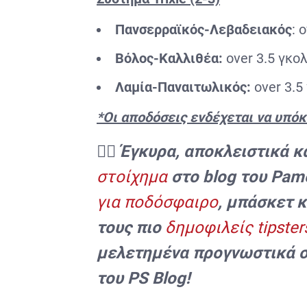
Πανσερραϊκός-Λεβαδειακός
: 
Βόλος-Καλλιθέα:
over 3.5 γκο
Λαμία-Παναιτωλικός:
over 3.5
*Οι αποδόσεις ενδέχεται να υπόκ
✍🏻 Έγκυρα, αποκλειστικά 
στοίχημα
στο blog του Pam
για ποδόσφαιρο
, μπάσκετ 
τους πιο
δημοφιλείς tipster
μελετημένα προγνωστικά σ
του PS Blog!