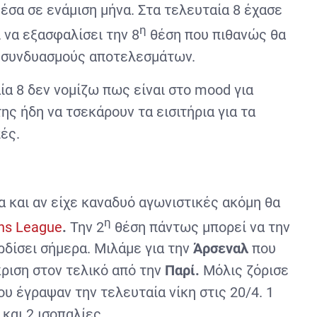
μέσα σε ενάμιση μήνα. Στα τελευταία 8 έχασε
η
 να εξασφαλίσει την 8
θέση που πιθανώς θα
 συνδυασμούς αποτελεσμάτων.
ία 8 δεν νομίζω πως είναι στο mood για
ης ήδη να τσεκάρουν τα εισιτήρια για τα
ές.
α και αν είχε καναδυό αγωνιστικές ακόμη θα
η
ns League
.
Την 2
θέση πάντως μπορεί να την
ρδίσει σήμερα. Μιλάμε για την
Άρσεναλ
που
κριση στον τελικό από την
Παρί.
Μόλις ζόρισε
ου έγραψαν την τελευταία νίκη στις 20/4. 1
και 2 ισοπαλίες.