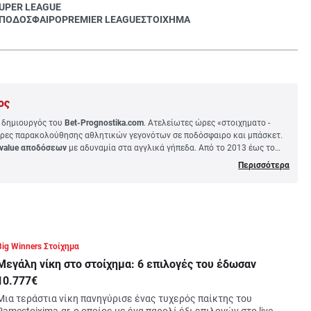
UPER LEAGUE
ΠΟΔΟΣΦΑΙΡΟ
PREMIER LEAGUE
ΣΤΟΙΧΗΜΑ
ος
ι δημιουργός του
Bet-Prognostika.com
. Ατελείωτες ώρες «στοιχηματο -
ερες παρακολούθησης αθλητικών γεγονότων σε ποδόσφαιρο και μπάσκετ.
value
αποδόσεων
με αδυναμία στα αγγλικά γήπεδα. Από το 2013 έως το
ί μπακ στη Λέιτον Όριεντ και ποιον έχει η Μπέρτον φροντιστή στη League 2
Περισσότερα
ι με πιο εμπορικά πρωταθλήματα, αλλά ο Deadpool και η Ρέξαμ με κάνουν
 γίνεται στις μικρές λίγκες.
lestone το
PS Blog
, κείμενα για στοίχημα με κοινωνικές και pop culture
ε ετούτη τη στήλη. Άλλωστε, το ποδόσφαιρο είναι κοινωνικό φαινόμενο.
, διαλογή, στάνταρ διαδικασία, η ίδια τόσα χρόνια, η αρθρογραφία μέχρι
ώ στο
PS
Blog
.
Big Winners Στοίχημα
Μεγάλη νίκη στο στοίχημα: 6 επιλογές του έδωσαν
10.777€
Μια τεράστια νίκη πανηγύρισε ένας τυχερός παίκτης του 
Pamestoixima.gr, ο οποίος με ένα παρολί έξι επιλογών στο live, 