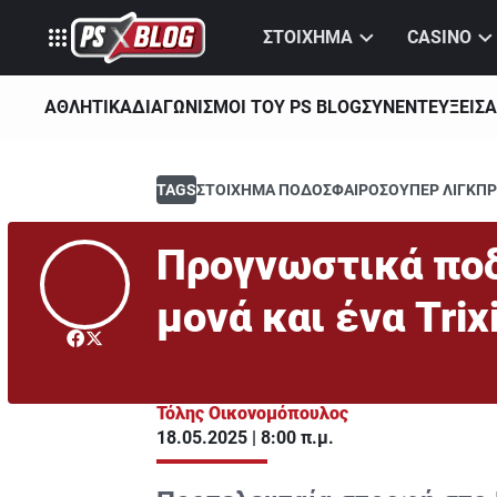
ΣΤΟΙΧΗΜΑ
CASINO
ΑΘΛΗΤΙΚΑ
ΔΙΑΓΩΝΙΣΜΟΙ ΤΟΥ PS BLOG
ΣΥΝΕΝΤΕΥΞΕΙΣ
Α
TAGS
ΣΤΟΙΧΗΜΑ ΠΟΔΟΣΦΑΙΡΟ
ΣΟΥΠΕΡ ΛΙΓΚ
ΠΡ
Προγνωστικά ποδ
μονά και ένα Trix
Τόλης Οικονομόπουλος
18.05.2025 | 8:00 π.μ.