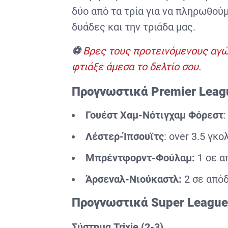
δύο από τα τρία για να πληρωθού
δυάδες και την τριάδα μας.
⚽
Βρες τους προτεινόμενους αγώ
φτιάξε άμεσα το δελτίο σου.
Προγνωστικά Premier Leag
Γουέστ Χαμ-Νότιγχαμ Φόρεστ
Λέστερ-Ίπσουϊτς
: over 3.5 γκ
Μπρέντφορντ-Φούλαμ:
1 σε α
Άρσεναλ-Νιούκαστλ:
2 σε απόδ
Προγνωστικά Super League
Σύστημα Trixie (2-3)