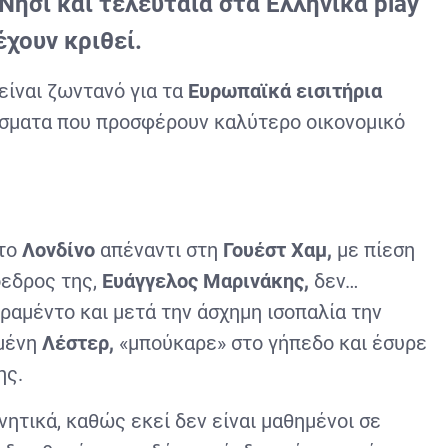
ησί και τελευταία στα Ελληνικά play
έχουν κριθεί.
ίναι ζωντανό για τα
Ευρωπαϊκά εισιτήρια
ίσματα που προσφέρουν καλύτερο οικονομικό
στο
Λονδίνο
απέναντι στη
Γουέστ Χαμ,
με πίεση
όεδρος της,
Ευάγγελος Μαρινάκης,
δεν…
ραμέντο και μετά την άσχημη ισοπαλία την
σμένη
Λέστερ,
«μπούκαρε» στο γήπεδο και έσυρε
ης.
ητικά, καθώς εκεί δεν είναι μαθημένοι σε