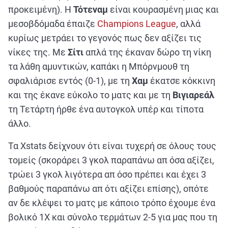
προκειμένη). Η
Τότεναμ
είναι κουρασμένη μιας και
μεσοβδόμαδα έπαιζε
Champions League
, αλλά
κυρίως μετράει το γεγονός πως δεν αξίζει τις
νίκες της. Με
Σίτι
απλά της έκαναν δώρο τη νίκη
τα λάθη αμυντικών, καπάκι η Μπόρνμουθ τη
σφαλιάρισε εντός (0-1), με τη
Χαμ
έκατσε κόκκινη
και της έκανε εύκολο το ματς και με τη
Βιγιαρεάλ
τη Τετάρτη ήρθε ένα αυτογκολ υπέρ και τίποτα
άλλο.
Τα Xstats δείχνουν ότι είναι τυχερή σε όλους τους
τομείς (σκοράρει 3 γκολ παραπάνω απ όσα αξίζει,
τρώει 3 γκολ λιγότερα απ όσο πρέπει και έχει 3
βαθμούς παραπάνω απ ότι αξίζει επίσης), οπότε
αν δε κλέψει το ματς με κάποιο τρόπο έχουμε ένα
βολικό 1Χ και σύνολο τερμάτων 2-5 για μας που τη