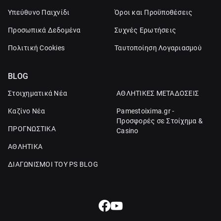
Υπεύθυνο Παιχνίδι
Όροι και Προϋποθέσεις
Προσωπικά Δεδομένα
Συχνές Ερωτήσεις
Πολιτική Cookies
Ταυτοποίηση Λογαριασμού
BLOG
Στοιχηματικά Νέα
ΑΘΛΗΤΙΚΕΣ ΜΕΤΑΔΟΣΕΙΣ
Καζίνο Νέα
Pamestoixima.gr -
Προσφορές σε Στοίχημα &
ΠΡΟΓΝΩΣΤΙΚΑ
Casino
ΑΘΛΗΤΙΚΑ
ΔΙΑΓΩΝΙΣΜΟΙ ΤΟΥ PS BLOG