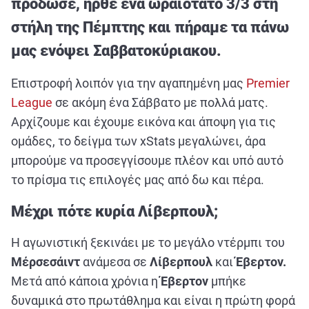
πρόδωσε, ήρθε ένα ωραιότατο 3/3 στη
ΑΘΛΗΤΙΚΑ
στήλη της Πέμπτης και πήραμε τα πάνω
ΣΥΝΕΝΤΕΥΞΕΙΣ
μας ενόψει Σαββατοκύριακου.
ΑΘΛΗΤΙΚΕΣ ΜΕΤΑΔΟΣΕΙΣ
Επιστροφή λοιπόν για την αγαπημένη μας
Premier
Εξυπηρέτηση Πελατών
League
σε ακόμη ένα Σάββατο με πολλά ματς.
Αρχίζουμε και έχουμε εικόνα και άποψη για τις
ομάδες, το δείγμα των xStats μεγαλώνει, άρα
μπορούμε να προσεγγίσουμε πλέον και υπό αυτό
το πρίσμα τις επιλογές μας από δω και πέρα.
Μέχρι πότε κυρία Λίβερπουλ;
Η αγωνιστική ξεκινάει με το μεγάλο ντέρμπι του
Μέρσεσάιντ
ανάμεσα σε
Λίβερπουλ
και
Έβερτον.
Μετά από κάποια χρόνια η
Έβερτον
μπήκε
δυναμικά στο πρωτάθλημα και είναι η πρώτη φορά