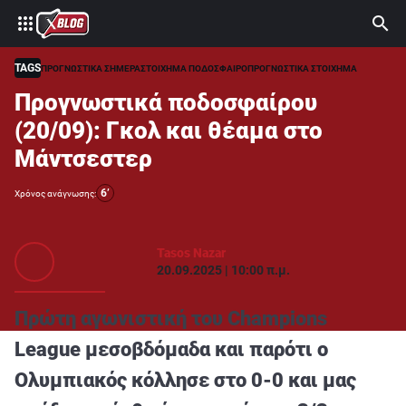
⚽ ΜΟΥΝΤΙΑΛ 2026
ΣΤΟΙΧΗΜΑ
TAGS
ΠΡΟΓΝΩΣΤΙΚΑ ΣΗΜΕΡΑ
ΣΤΟΙΧΗΜΑ ΠΟΔΟΣΦΑΙΡΟ
ΠΡΟΓΝΩΣΤΙΚΑ ΣΤΟΙΧΗΜΑ
Προγνωστικά ποδοσφαίρου
CASINO
(20/09): Γκολ και θέαμα στο
ΠΡΟΓΝΩΣΤΙΚΑ ΤIPSTERS
Μάντσεστερ
ΠΡΟΓΝΩΣΤΙΚΑ ΚΑΤΗΓΟΡΙΕΣ
6’
Χρόνος ανάγνωσης:
ΠΡΟΣΦΟΡΕΣ
ΔΙΑΓΩΝΙΣΜΟΙ
Tasos Nazar
20.09.2025 | 10:00 π.μ.
TSILI LEAGUE
RETRO
Πρώτη αγωνιστική του Champions
BLOGS
League μεσοβδόμαδα και παρότι ο
Ολυμπιακός κόλλησε στο 0-0 και μας
QUIZ