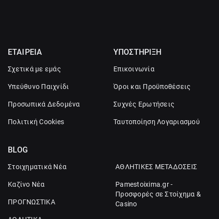
ΕΤΑΙΡΕΙΑ
ΥΠΟΣΤΗΡΙΞΗ
Σχετικά με εμάς
Επικοινωνία
Υπεύθυνο Παιχνίδι
Όροι και Προϋποθέσεις
Προσωπικά Δεδομένα
Συχνές Ερωτήσεις
Πολιτική Cookies
Ταυτοποίηση Λογαριασμού
BLOG
Στοιχηματικά Νέα
ΑΘΛΗΤΙΚΕΣ ΜΕΤΑΔΟΣΕΙΣ
Καζίνο Νέα
Pamestoixima.gr -
Προσφορές σε Στοίχημα &
ΠΡΟΓΝΩΣΤΙΚΑ
Casino