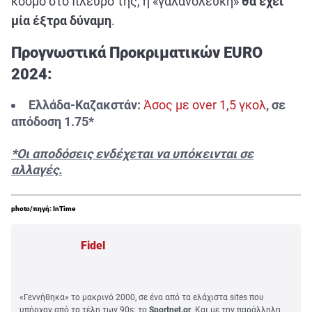
κόσμο στο πλευρό της, η «γαλανόλευκη»
θα έχει
μία έξτρα δύναμη
.
Προγνωστικά Προκριματικών EURO
2024:
Ελλάδα-Καζακστάν:
Άσος με over 1,5 γκολ
, σε
απόδοση 1.75*
*Οι αποδόσεις ενδέχεται να υπόκεινται σε
αλλαγές.
photo/πηγή: InTime
Fidel
«Γεννήθηκα» το μακρινό 2000, σε ένα από τα ελάχιστα sites που
υπήρχαν από τα τέλη των 90s: το
Sportnet.gr
. Και με την παράλληλη