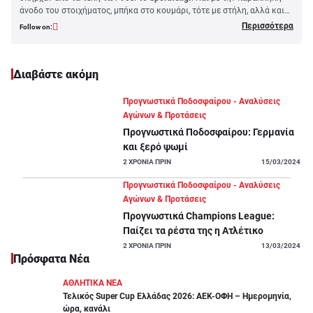
άνοδο του στοιχήματος, μπήκα στο κουμάρι, τότε με στήλη, αλλά και
μετέχοντας σε forums - άλλες εποχές! Βέβαια, η μεγάλη επάνοδος ήρθε
Περισσότερα
Follow on:
στις 15 Ιουνίου 2020, όταν ξεκίνησε το μαγικό ταξίδι του
koubanezos.gr
, με εμένα επικεφαλής από day one! Σχεδόν 3.5 χρόνια
αργότερα, συνεχίζω να ηγούμαι του site, με καθημερινά ψαγμένα
Διαβάστε ακόμη
προγνωστικά και πολλές επιτυχίες, τόσο στο
pregame
, όσο και στο
live
,
κρατώντας βέβαια τον… ιδιόρρυθμο χαρακτήρα μου και τη γραφή που
με χαρακτηρίζει.
Προγνωστικά Ποδοσφαίρου - Αναλύσεις
Ήρθε η ώρα και για το μεγάλο βήμα στο
PS Blog,
εκεί όπου...
Αγώνων & Προτάσεις
εγγυημένα θα δίνονται
ψαγμένα σημεία
και σε
αποδόσεις για...
Προγνωστικά Ποδοσφαίρου: Γερμανία
αρχόντους
!
και ξερό ψωμί
2
ΧΡΟΝΙΑ ΠΡΙΝ
15/03/2024
Προγνωστικά Ποδοσφαίρου - Αναλύσεις
Αγώνων & Προτάσεις
Προγνωστικά Champions League:
Παίζει τα ρέστα της η Ατλέτικο
2
ΧΡΟΝΙΑ ΠΡΙΝ
13/03/2024
Πρόσφατα Νέα
ΑΘΛΗΤΙΚΑ ΝΕΑ
Τελικός Super Cup Ελλάδας 2026: ΑΕΚ-ΟΦΗ – Ημερομηνία,
ώρα, κανάλι