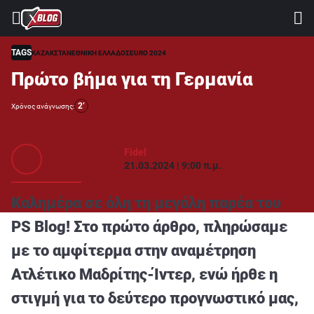
⚽ ΜΟΥΝΤΙΑΛ 2026
ΣΤΟΙΧΗΜΑ
TAGS
ΚΑΖΑΚΣΤΑΝ
ΕΘΝΙΚΗ ΕΛΛΑΔΟΣ
EURO 2024
Πρώτο βήμα για τη Γερμανία
CASINO
ΠΡΟΓΝΩΣΤΙΚΑ ΤIPSTERS
2’
Χρόνος ανάγνωσης:
ΠΡΟΓΝΩΣΤΙΚΑ ΚΑΤΗΓΟΡΙΕΣ
Fidel
ΠΡΟΣΦΟΡΕΣ
21.03.2024 | 9:00 π.μ.
ΔΙΑΓΩΝΙΣΜΟΙ
Καλημέρα σε όλη τη μεγάλη παρέα του
TSILI LEAGUE
PS Blog! Στο πρώτο άρθρο, πληρώσαμε
RETRO
με το αμφίτερμα στην αναμέτρηση
BLOGS
Ατλέτικο Μαδρίτης-Ίντερ, ενώ ήρθε η
QUIZ
στιγμή για το δεύτερο προγνωστικό μας,