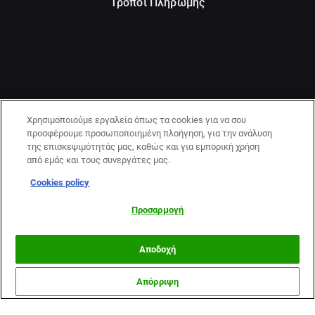
Τρόποι Πληρωμής
Χρησιμοποιούμε εργαλεία όπως τα cookies για να σου
προσφέρουμε προσωποποιημένη πλοήγηση, για την ανάλυση
της επισκεψιμότητάς μας, καθώς και για εμπορική χρήση
από εμάς και τους συνεργάτες μας.
Cookies policy
21+ | ΚΙΝΔΥΝΟΣ ΕΘΙΣΜΟΥ & ΑΠΩΛΕΙΑΣ ΠΕΡΙΟΥΣΙΑΣ | ΠΑΙΞΕ
ΥΠΕΥΘΥΝΑ & ΜΕ ΑΣΦΑΛΕΙΑ | ΕΟΠΑΕ – ΓΡΑΜΜΗ
Προσαρμογή
ΣΥΜΒΟΥΛΕΥΤΙΚΗΣ:1114
Αποδοχή
Απόρριψη
Περισσότερα
ΜΟΥΝΤΙΑΛ
OPTA
TSILILEAGUE
ΔΙΑΓΩΝΙΣΜΟΙ