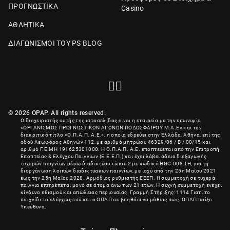
ΠΡΟΓΝΩΣΤΙΚΑ
Casino
ΑΘΛΗΤΙΚΑ
ΔΙΑΓΩΝΙΣΜΟΙ ΤΟΥ PS BLOG
© 2026 OPAP. All rights reserved.
Ο διαχειριστής αυτής της ιστοσελίδας είναι η εταιρεία με την επωνυμία
«
ΟΡΓΑΝΙΣΜΟΣ ΠΡΟΓΝΩΣΤΙΚΩΝ ΑΓΩΝΩΝ ΠΟΔΟΣΦΑΙΡΟΥ Μ.Α.Ε
» και τον
διακριτικό τίτλο «Ο.Π.Α.Π. Α.Ε.», η οποία εδρεύει στην Ελλάδα, Αθήνα, επί της
οδού Λεωφόρος Αθηνών 112, με αριθμό μητρώου 46329/06 / B / 00/15 και
αριθμό Γ.Ε.ΜΗ
191625301000
. Η Ο.Π.Α.Π. Α.Ε. εποπτεύεται από την Επιτροπή
Εποπτείας & Ελέγχου Παιγνίων (Ε.Ε.Ε.Π.) και έχει λάβει άδεια διεξαγωγής
τυχερών παιγνίων μέσω διαδικτύου τύπου 2 με κωδικό HGC-008-LH, για τη
διοργάνωση λοιπών διαδικτυακών παιγνίων, με ισχύ από την 25η Μαΐου 2021
έως την 25η Μαΐου 2028. Αρμόδιος ρυθμιστής ΕΕΕΠ. Η συμμετοχή σε τυχερά
παίγνια επιτρέπεται μονό σε άτομα άνω των 21 ετών. Η συχνή συμμετοχή ενέχει
κίνδυνο εθισμού και απώλειας περιουσίας. Γραμμή Στήριξης: 1114 Γιατί το
παιχνίδι το ελέγχεις εσύ και ο ΟΠΑΠ σε βοηθάει να μάθεις πως. ΟΠΑΠ παίξε
Υπεύθυνα.