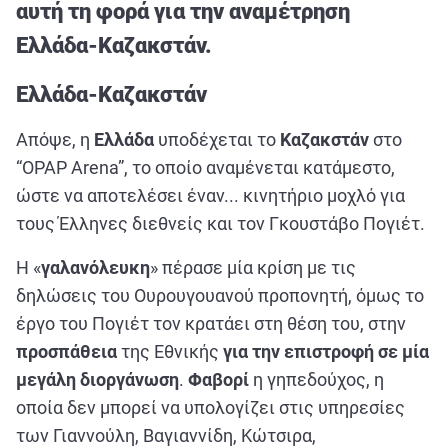
ΑΘΛΗΤΙΚΑ
αυτή τη φορά για την αναμέτρηση
ΣΥΝΕΝΤΕΥΞΕΙΣ
Ελλάδα-Καζακστάν.
ΑΘΛΗΤΙΚΕΣ ΜΕΤΑΔΟΣΕΙΣ
Ελλάδα-Καζακστάν
Απόψε, η
Ελλάδα
υποδέχεται το
Καζακστάν
στο
Εξυπηρέτηση Πελατών
“OPAP Arena”, το οποίο αναμένεται κατάμεστο,
ώστε να αποτελέσει έναν... κινητήριο μοχλό για
τους Έλληνες διεθνείς και τον Γκουστάβο Πογιέτ.
Η «
γαλανόλευκη
» πέρασε μία κρίση με τις
δηλώσεις του Ουρουγουανού προπονητή, όμως το
έργο του Πογιέτ τον κρατάει στη θέση του, στην
προσπάθεια
της Εθνικής
για την επιστροφή σε μία
μεγάλη διοργάνωση
.
Φαβορί
η γηπεδούχος, η
οποία δεν μπορεί να υπολογίζει στις υπηρεσίες
των Γιαννούλη, Βαγιαννίδη, Κώτσιρα,