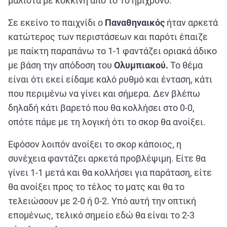
μάλιστα με κόκκινη απο το 1ο ημίχρονο.
Σε εκείνο το παιχνίδι ο
Παναθηναικός
ήταν αρκετά
κατώτερος των περιστάσεων και παρότι έπαιζε
με παίκτη παραπάνω το 1-1 φαντάζει οριακά άδικο
με βάση την απόδοση του
Ολυμπιακού.
Το θέμα
είναι ότι εκεί είδαμε καλό ρυθμό και ένταση, κάτι
που περιμένω να γίνει και σήμερα. Δεν βλέπω
δηλαδή κάτι βαρετό που θα κολλήσει στο 0-0,
οπότε πάμε με τη λογική ότι το σκορ θα ανοίξει.
Εφόσον λοιπόν ανοίξει το σκορ κάποιος, η
συνέχεια φαντάζει αρκετά προβλέψιμη. Είτε θα
γίνει 1-1 μετά και θα κολλήσει για παράταση, είτε
θα ανοίξει προς το τέλος το ματς και θα το
τελειώσουν με 2-0 ή 0-2. Υπό αυτή την οπτική
επομένως, τελικό σημείο εδώ θα είναι το 2-3