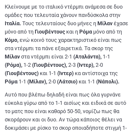
Κλείνουμε με το ιταλικό ντέρμπι ανάμεσα σε δυο
ομάδες που τελευταία χάνουν πανδύσκολα στην
Ιταλία.
Τους τελευταίους δυο μήνες η
Μίλαν
έχασε
μόνο από τη
Γιουβέντους
και η
Ρόμα
μόνο από τη
Κόμο,
ενώ κοινό τους χαρακτηριστικό είναι πως
στα ντέρμπι τα πάνε εξαιρετικά. Τα σκορ της
Μίλαν
στα ντέρμπι είναι 2-1
(Αταλάντα),
1-1
(Ρόμα),
1-2
(Γιουβέντους),
2-3
(Ίντερ),
2-0
(Γιουβέντους)
και 1-1
(Ίντερ)
κα αντίστοιχα της
Ρόμα
1-1
(Μίλαν),
2-0
(Λάτσιο)
και 1-1
(Νάπολι).
Αυτό που βλέπω δηλαδή είναι πως όλα γυρνάνε
εύκολα γύρω από το 1-1 αισίως και ειδικά σε αυτό
το ματς που είναι καθαρό 50-50, νομίζω πως θα
σκοράρουν και οι δυο. Αν τώρα κάποιος θέλει να
δοκιμάσει με ρίσκο το σκορ οποιαδήποτε στιγμή 1-