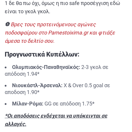
1 δε θα πω όχι, όμως η πιο safe προσέγγιση εδώ
είναι το γκολ γκολ.
⚽
Βρες τους προτεινόμενους αγώνες
ποδοσφαίρου στο Pamestoixima.gr και φτιάξε
άμεσα το δελτίο σου.
Προγνωστικά Κυπέλλων:
Ολυμπιακός-Παναθηναϊκός:
2-3 γκολ σε
απόδοση 1.94*
Νιουκάστλ-Άρσεναλ:
Χ & Over 0.5 goal σε
αποδοση 1.90*
Μίλαν-Ρόμα:
GG σε απόδοση 1.75*
*Οι αποδόσεις ενδέχεται να υπόκεινται σε
αλλαγές.