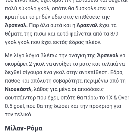
πολύ εύκολα γκολ, οπότε θα δυσκολευτεί να
κρατήσει το μηδέν εδώ στις επιθέσεις της
Άρσεναλ.
Παρ όλα αυτά και η
Άρσεναλ
έχει τα
θέματα της πίσω και αυτό φαίνεται από τα 8/9
γκολ γκολ που έχει εκτός έδρας πλέον.
Με λίγα λόγια βλέπω την ανάγκη της
Άρσεναλ
να
σκοράρει 2 γκολ να ανοίξει το ματς και τελικά να
δεχθεί σίγουρα ένα γκολ στην αντεπίθεση. Έδρα,
πάθος και απόλυτη σοβαρότητα περιμένω από τη
Νιουκάστλ,
λάθος για μένα οι αποδόσεις
αουτσάιντερ που έχει, οπότε θα πάρω το 1Χ & Over
0.5 goal, που θα της δώσει και την πρόκριση για
τον τελικό.
Μίλαν-Ρόμα