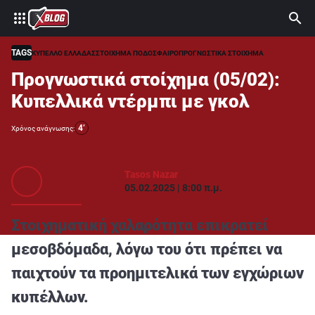
⚽ ΜΟΥΝΤΙΑΛ 2026
ΣΤΟΙΧΗΜΑ
TAGS
ΚΥΠΕΛΛΟ ΕΛΛΑΔΑΣ
ΣΤΟΙΧΗΜΑ ΠΟΔΟΣΦΑΙΡΟ
ΠΡΟΓΝΩΣΤΙΚΑ ΣΤΟΙΧΗΜΑ
Προγνωστικά στοίχημα (05/02):
CASINO
Κυπελλικά ντέρμπι με γκολ
ΠΡΟΓΝΩΣΤΙΚΑ ΤIPSTERS
4’
Χρόνος ανάγνωσης:
ΠΡΟΓΝΩΣΤΙΚΑ ΚΑΤΗΓΟΡΙΕΣ
ΠΡΟΣΦΟΡΕΣ
Tasos Nazar
05.02.2025 | 8:00 π.μ.
ΔΙΑΓΩΝΙΣΜΟΙ
TSILI LEAGUE
Στοιχηματική χαλαρότητα επικρατεί
RETRO
μεσοβδόμαδα, λόγω του ότι πρέπει να
BLOGS
παιχτούν τα προημιτελικά των εγχώριων
QUIZ
κυπέλλων.