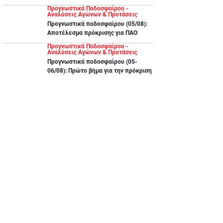
Προγνωστικά Ποδοσφαίρου -
Αναλύσεις Αγώνων & Προτάσεις
Προγνωστικά ποδοσφαίρου (05/08):
Αποτέλεσμα πρόκρισης για ΠΑΟ
Προγνωστικά Ποδοσφαίρου -
Αναλύσεις Αγώνων & Προτάσεις
Προγνωστικά ποδοσφαίρου (05-
06/08): Πρώτο βήμα για την πρόκριση