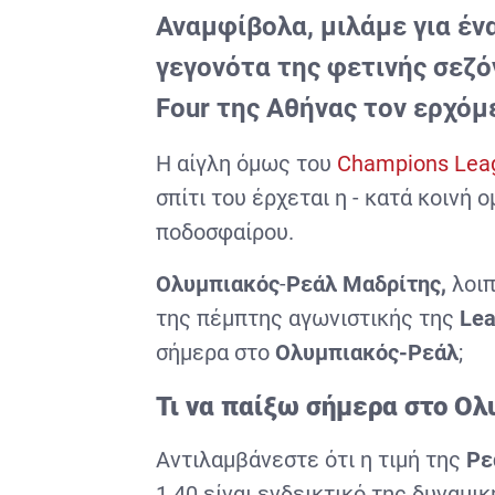
Αναμφίβολα, μιλάμε για έν
γεγονότα της φετινής σεζόν
Four της Αθήνας τον ερχόμ
Η αίγλη όμως του
Champions Lea
σπίτι του έρχεται η - κατά κοινή 
ποδοσφαίρου.
Ολυμπιακός
-
Ρεάλ Μαδρίτης,
λοιπ
της πέμπτης αγωνιστικής της
Lea
σήμερα στο
Ολυμπιακός-Ρεάλ
;
Τι να παίξω σήμερα στο Ο
Αντιλαμβάνεστε ότι η τιμή της
Ρε
1.40 είναι ενδεικτικό της δυναμι