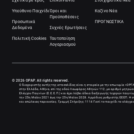
Σχετικά με εμάς
Επικοινωνία
Στοιχηματικά Νέα
Υπεύθυνο Παιχνίδι
Όροι και
Καζίνο Νέα
Προϋποθέσεις
Προσωπικά
ΠΡΟΓΝΩΣΤΙΚΑ
Δεδομένα
Συχνές Ερωτήσεις
Πολιτική Cookies
Ταυτοποίηση
Λογαριασμού
© 2026 OPAP. All rights reserved.
Ο διαχειριστής αυτής της ιστοσελίδας είναι η εταιρεία με την επωνυμία «
ΟΡΓ
στην Ελλάδα, Αθήνα, επί της οδού Λεωφόρος Αθηνών 112, με αριθμό μητρώου
Ελέγχου Παιγνίων (Ε.Ε.Ε.Π.) και έχει λάβει άδεια διεξαγωγής τυχερών παιγν
την 25η Μαΐου 2021 έως την 25η Μαΐου 2028. Αρμόδιος ρυθμιστής ΕΕΕΠ. Η συ
και απώλειας περιουσίας. Γραμμή Στήριξης: 1114 Γιατί το παιχνίδι το ελέγχε