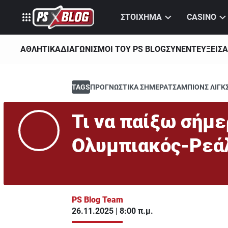
ΣΤΟΙΧΗΜΑ
CASINO
ΑΘΛΗΤΙΚΑ
ΔΙΑΓΩΝΙΣΜΟΙ ΤΟΥ PS BLOG
ΣΥΝΕΝΤΕΥΞΕΙΣ
Α
TAGS
ΠΡΟΓΝΩΣΤΙΚΑ ΣΗΜΕΡΑ
ΤΣΑΜΠΙΟΝΣ ΛΙΓΚ
Τι να παίξω σήμε
Ολυμπιακός-Ρεά
PS Blog Team
26.11.2025 | 8:00 π.μ.