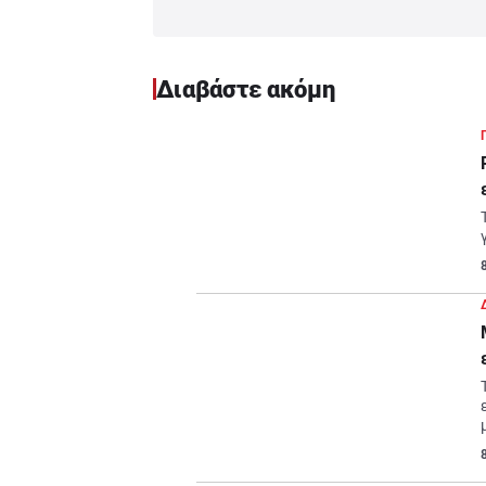
Διαβάστε ακόμη