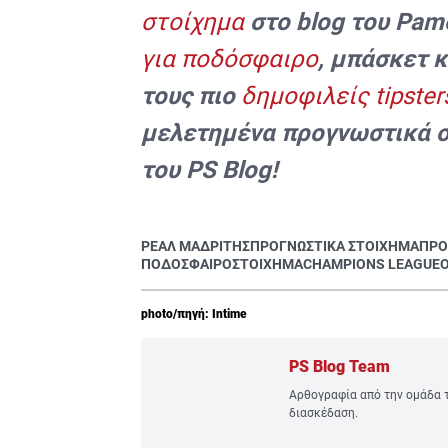
στοίχημα
στο blog του Pam
για ποδόσφαιρο
, μπάσκετ 
τους πιο
δημοφιλείς tipster
μελετημένα προγνωστικά σ
του PS Blog!
ΡΕΑΛ ΜΑΔΡΙΤΗΣ
ΠΡΟΓΝΩΣΤΙΚΑ ΣΤΟΙΧΗΜΑ
ΠΡΟ
ΠΟΔΟΣΦΑΙΡΟ
ΣΤΟΙΧΗΜΑ
CHAMPIONS LEAGUE
photo/πηγή: Intime
PS Blog Team
Αρθογραφία από την ομάδα το
διασκέδαση.