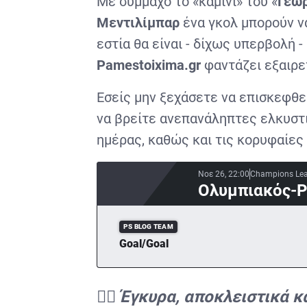
Με σύμμαχο το «καμίνι» του «
Γεώρ
Μεντιλίμπαρ
ένα γκολ μπορούν να
εστία θα είναι - δίχως υπερβολή -
Pamestoixima.gr
φαντάζει εξαιρε
Εσείς μην ξεχάσετε να επισκεφθε
να βρείτε ανεπανάληπτες ελκυστι
ημέρας, καθώς και τις κορυφαίες
Νοε 26, 22:00
Champions Le
Ολυμπιακός-Ρ
PS BLOG TEAM
Goal/Goal
✍🏻 Έγκυρα, αποκλειστικά 