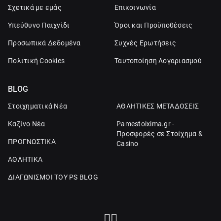
Σχετικά με εμάς
Επικοινωνία
Υπεύθυνο Παιχνίδι
Όροι και Προϋποθέσεις
Προσωπικά Δεδομένα
Συχνές Ερωτήσεις
Πολιτική Cookies
Ταυτοποίηση Λογαριασμού
BLOG
Στοιχηματικά Νέα
ΑΘΛΗΤΙΚΕΣ ΜΕΤΑΔΟΣΕΙΣ
Καζίνο Νέα
Pamestoixima.gr -
Προσφορές σε Στοίχημα &
ΠΡΟΓΝΩΣΤΙΚΑ
Casino
ΑΘΛΗΤΙΚΑ
ΔΙΑΓΩΝΙΣΜΟΙ ΤΟΥ PS BLOG