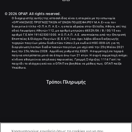
© 2026 OPAP. All rights reserved.
Ο διαχειριστής αυτής της ιστοσελίδας είναι η εταιρεία με την επωνυμία
«
ΟΡΓΑΝΙΣΜΟΣ ΠΡΟΓΝΩΣΤΙΚΩΝ ΑΓΩΝΩΝ ΠΟΔΟΣΦΑΙΡΟΥ Μ.Α.Ε
» και τον
διακριτικό τίτλο «Ο.Π.Α.Π. Α.Ε.», η οποία εδρεύει στην Ελλάδα, Αθήνα, επί της
οδού Λεωφόρος Αθηνών 112, με αριθμό μητρώου 46329/06 / B / 00/15 και
αριθμό Γ.Ε.ΜΗ
191625301000
. Η Ο.Π.Α.Π. Α.Ε. εποπτεύεται από την Επιτροπή
Εποπτείας & Ελέγχου Παιγνίων (Ε.Ε.Ε.Π.) και έχει λάβει άδεια διεξαγωγής
τυχερών παιγνίων μέσω διαδικτύου τύπου 2 με κωδικό HGC-008-LH, για τη
διοργάνωση λοιπών διαδικτυακών παιγνίων, με ισχύ από την 25η Μαΐου 2021
έως την 25η Μαΐου 2028. Αρμόδιος ρυθμιστής ΕΕΕΠ. Η συμμετοχή σε τυχερά
παίγνια επιτρέπεται μονό σε άτομα άνω των 21 ετών. Η συχνή συμμετοχή ενέχει
κίνδυνο εθισμού και απώλειας περιουσίας. Γραμμή Στήριξης: 1114 Γιατί το
παιχνίδι το ελέγχεις εσύ και ο ΟΠΑΠ σε βοηθάει να μάθεις πως. ΟΠΑΠ παίξε
Υπεύθυνα.
Τρόποι Πληρωμής
Χρησιμοποιούμε εργαλεία όπως τα cookies για να σου