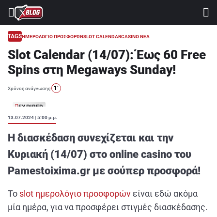
⚽ ΜΟΥΝΤΙΑΛ 2026
ΣΤΟΙΧΗΜΑ
TAGS
ΗΜΕΡΟΛΟΓΙΟ ΠΡΟΣΦΟΡΩΝ
SLOT CALENDAR
CASINO ΝΕΑ
Slot Calendar (14/07): Έως 60 Free
CASINO
Spins στη Megaways Sunday!
ΠΡΟΓΝΩΣΤΙΚΑ ΤIPSTERS
1’
Χρόνος ανάγνωσης:
ΠΡΟΓΝΩΣΤΙΚΑ ΚΑΤΗΓΟΡΙΕΣ
EXPIRED
ΠΡΟΣΦΟΡΕΣ
13.07.2024 | 5:00 μ.μ.
ΔΙΑΓΩΝΙΣΜΟΙ
Η διασκέδαση συνεχίζεται και την
TSILI LEAGUE
Κυριακή (14/07) στο online casino του
RETRO
Pamestoixima.gr με σούπερ προσφορά!
BLOGS
Το
slot ημερολόγιο προσφορών
είναι εδώ ακόμα
QUIZ
μία ημέρα, για να προσφέρει στιγμές διασκέδασης.