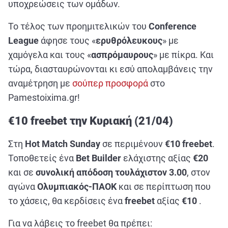
ΑΘΛΗΤΙΚΑ
υποχρεώσεις των ομάδων.
ΣΥΝΕΝΤΕΥΞΕΙΣ
Το τέλος των προημιτελικών του
Conference
ΑΘΛΗΤΙΚΕΣ ΜΕΤΑΔΟΣΕΙΣ
League
άφησε τους «
ερυθρόλευκους
» με
χαμόγελα και τους «
ασπρόμαυρους
» με πίκρα. Και
τώρα, διασταυρώνονται κι εσύ απολαμβάνεις την
Εξυπηρέτηση Πελατών
αναμέτρηση με
σούπερ προσφορά
στο
Pamestoixima.gr!
€10 freebet την Κυριακή (21/04)
Στη
Hot Match Sunday
σε περιμένουν
€10 freebet
.
Τοποθετείς ένα
Bet Builder
ελάχιστης αξίας
€20
και σε
συνολική απόδοση τουλάχιστον 3.00
, στον
αγώνα
Ολυμπιακός-ΠΑΟΚ
και σε περίπτωση που
το χάσεις, θα κερδίσεις ένα
freebet
αξίας
€10
.
Για να λάβεις το freebet θα πρέπει: