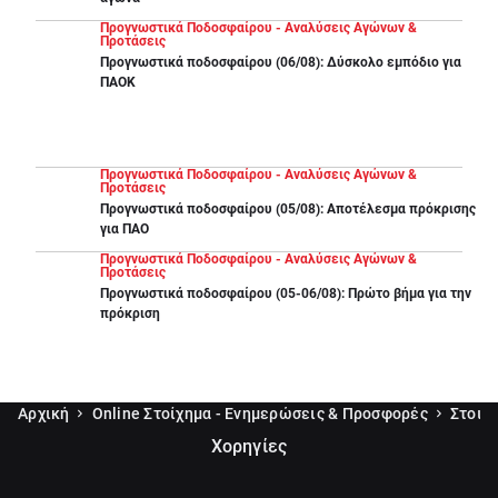
Προγνωστικά Ποδοσφαίρου - Αναλύσεις Αγώνων &
Προτάσεις
Προγνωστικά ποδοσφαίρου (06/08): Δύσκολο εμπόδιο για
ΠΑΟΚ
Προγνωστικά Ποδοσφαίρου - Αναλύσεις Αγώνων &
Προτάσεις
Προγνωστικά ποδοσφαίρου (05/08): Αποτέλεσμα πρόκρισης
για ΠΑΟ
Προγνωστικά Ποδοσφαίρου - Αναλύσεις Αγώνων &
Προτάσεις
Προγνωστικά ποδοσφαίρου (05-06/08): Πρώτο βήμα για την
πρόκριση
Αρχική
Online Στοίχημα - Ενημερώσεις & Προσφορές
Στοιχ
Χορηγίες