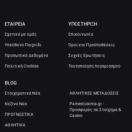
ΕΤΑΙΡΕΙΑ
ΥΠΟΣΤΗΡΙΞΗ
Σχετικά με εμάς
Επικοινωνία
Υπεύθυνο Παιχνίδι
Όροι και Προϋποθέσεις
Προσωπικά Δεδομένα
Συχνές Ερωτήσεις
Πολιτική Cookies
Ταυτοποίηση Λογαριασμού
BLOG
Στοιχηματικά Νέα
ΑΘΛΗΤΙΚΕΣ ΜΕΤΑΔΟΣΕΙΣ
Καζίνο Νέα
Pamestoixima.gr -
Προσφορές σε Στοίχημα &
ΠΡΟΓΝΩΣΤΙΚΑ
Casino
ΑΘΛΗΤΙΚΑ