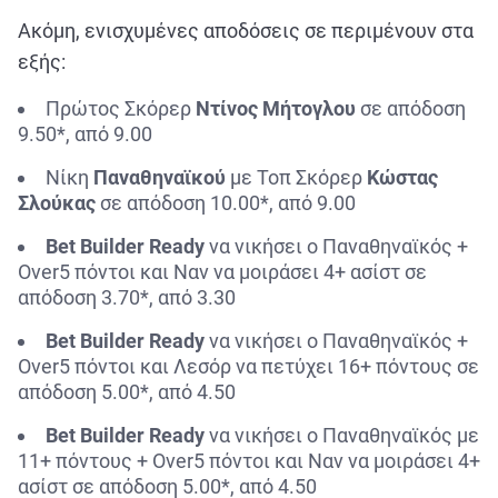
Ακόμη, ενισχυμένες αποδόσεις σε περιμένουν στα
εξής:
Πρώτος Σκόρερ
Ντίνος Μήτογλου
σε απόδοση
9.50*, από 9.00
Νίκη
Παναθηναϊκού
με Τοπ Σκόρερ
Κώστας
Σλούκας
σε απόδοση 10.00*, από 9.00
Bet Builder Ready
να νικήσει ο Παναθηναϊκός +
Over5 πόντοι και Ναν να μοιράσει 4+ ασίστ σε
απόδοση 3.70*, από 3.30
Bet Builder Ready
να νικήσει ο Παναθηναϊκός +
Over5 πόντοι και Λεσόρ να πετύχει 16+ πόντους σε
απόδοση 5.00*, από 4.50
Bet Builder Ready
να νικήσει ο Παναθηναϊκός με
11+ πόντους + Over5 πόντοι και Ναν να μοιράσει 4+
ασίστ σε απόδοση 5.00*, από 4.50