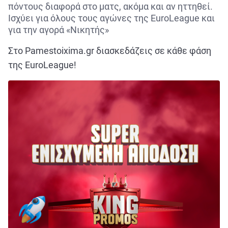
πόντους διαφορά στο ματς, ακόμα και αν ηττηθεί.
Ισχύει για όλους τους αγώνες της EuroLeague και
για την αγορά «Νικητής»
Στο Pamestoixima.gr
διασκεδάζεις σε κάθε φάση
της
EuroLeague!