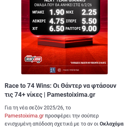
Race
to 74
Wins: Οι Θάντερ να φτάσουν
τις 74+ νίκες |
Pamestoixima.
gr
Για τη νέα σεζόν 2025/26, το
Pamestoixima.gr
προσφέρει την σούπερ
ενισχυμένη απόδοση σχετικά με το αν οι
Οκλαχόμα