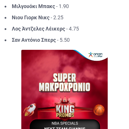
Μιλγουόκι Μπακς
- 1.90
Νιου Γιορκ Νικς
- 2.25
Λος Άντζελες Λέικερς
- 4.75
Σαν Αντόνιο Σπερς
- 5.50