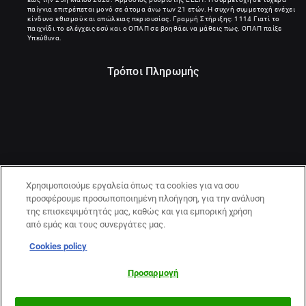
παίγνια επιτρέπεται μονό σε άτομα άνω των 21 ετών. Η συχνή συμμετοχή ενέχει
κίνδυνο εθισμού και απώλειας περιουσίας. Γραμμή Στήριξης: 1114 Γιατί το
παιχνίδι το ελέγχεις εσύ και ο ΟΠΑΠ σε βοηθάει να μάθεις πως. ΟΠΑΠ παίξε
Υπεύθυνα.
Τρόποι Πληρωμής
Χρησιμοποιούμε εργαλεία όπως τα cookies για να σου
προσφέρουμε προσωποποιημένη πλοήγηση, για την ανάλυση
της επισκεψιμότητάς μας, καθώς και για εμπορική χρήση
από εμάς και τους συνεργάτες μας.
Cookies policy
21+ | ΚΙΝΔΥΝΟΣ ΕΘΙΣΜΟΥ & ΑΠΩΛΕΙΑΣ ΠΕΡΙΟΥΣΙΑΣ | ΠΑΙΞΕ
ΥΠΕΥΘΥΝΑ & ΜΕ ΑΣΦΑΛΕΙΑ | ΕΟΠΑΕ – ΓΡΑΜΜΗ
Προσαρμογή
ΣΥΜΒΟΥΛΕΥΤΙΚΗΣ:1114