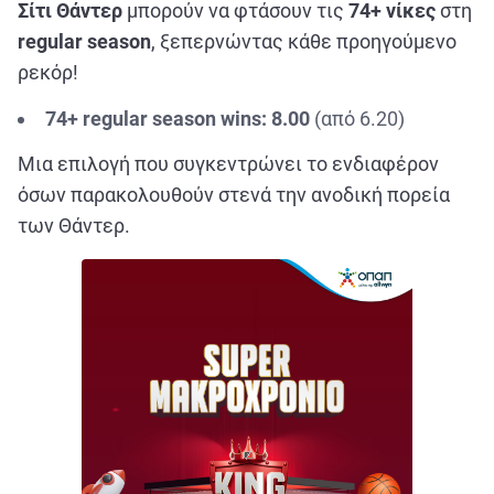
Σίτι Θάντερ
μπορούν να φτάσουν τις
74+ νίκες
στη
regular season
, ξεπερνώντας κάθε προηγούμενο
ρεκόρ!
74+ regular season wins: 8.00
(από 6.20)
Μια επιλογή που συγκεντρώνει το ενδιαφέρον
όσων παρακολουθούν στενά την ανοδική πορεία
των Θάντερ.