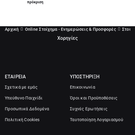
πρόκριση
Αρχική
Online Στοίχημα - Ενημερώσεις & Προσφορές
Στοιχ
Χορηγίες
ΕΤΑΙΡΕΙΑ
ΥΠΟΣΤΗΡΙΞΗ
Σχετικά με εμάς
Επικοινωνία
Υπεύθυνο Παιχνίδι
Όροι και Προϋποθέσεις
Προσωπικά Δεδομένα
Συχνές Ερωτήσεις
Πολιτική Cookies
Ταυτοποίηση Λογαριασμού