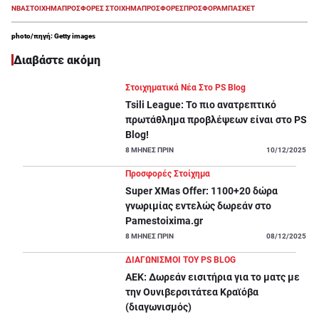
NBA
ΣΤΟΙΧΗΜΑ
ΠΡΟΣΦΟΡΕΣ ΣΤΟΙΧΗΜΑ
ΠΡΟΣΦΟΡΕΣ
ΠΡΟΣΦΟΡΑ
ΜΠΑΣΚΕΤ
photo/πηγή: Getty images
Διαβάστε ακόμη
Στοιχηματικά Νέα Στο PS Blog
Tsili League: Το πιο ανατρεπτικό
πρωτάθλημα προβλέψεων είναι στο PS
Blog!
8
ΜΗΝΕΣ ΠΡΙΝ
10/12/2025
Προσφορές Στοίχημα
Super XMas Offer: 1100+20 δώρα
γνωριμίας εντελώς δωρεάν στο
Pamestoixima.gr
8
ΜΗΝΕΣ ΠΡΙΝ
08/12/2025
ΔΙΑΓΩΝΙΣΜΟΙ ΤΟΥ PS BLOG
ΑΕΚ: Δωρεάν εισιτήρια για το ματς με
την Ουνιβερσιτάτεα Κραϊόβα
(διαγωνισμός)