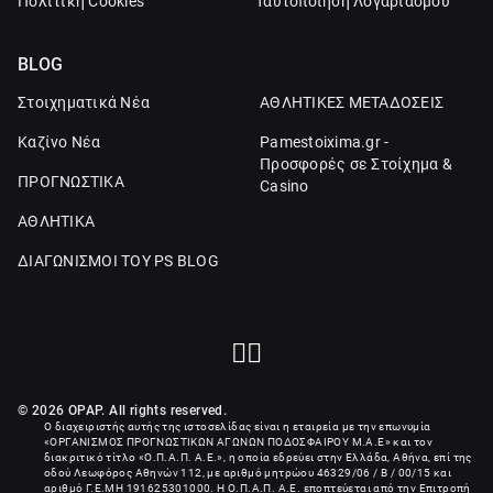
Πολιτική Cookies
Ταυτοποίηση Λογαριασμού
BLOG
Στοιχηματικά Νέα
ΑΘΛΗΤΙΚΕΣ ΜΕΤΑΔΟΣΕΙΣ
Καζίνο Νέα
Pamestoixima.gr -
Προσφορές σε Στοίχημα &
ΠΡΟΓΝΩΣΤΙΚΑ
Casino
ΑΘΛΗΤΙΚΑ
ΔΙΑΓΩΝΙΣΜΟΙ ΤΟΥ PS BLOG
© 2026 OPAP. All rights reserved.
Ο διαχειριστής αυτής της ιστοσελίδας είναι η εταιρεία με την επωνυμία
«
ΟΡΓΑΝΙΣΜΟΣ ΠΡΟΓΝΩΣΤΙΚΩΝ ΑΓΩΝΩΝ ΠΟΔΟΣΦΑΙΡΟΥ Μ.Α.Ε
» και τον
διακριτικό τίτλο «Ο.Π.Α.Π. Α.Ε.», η οποία εδρεύει στην Ελλάδα, Αθήνα, επί της
οδού Λεωφόρος Αθηνών 112, με αριθμό μητρώου 46329/06 / B / 00/15 και
αριθμό Γ.Ε.ΜΗ
191625301000
. Η Ο.Π.Α.Π. Α.Ε. εποπτεύεται από την Επιτροπή