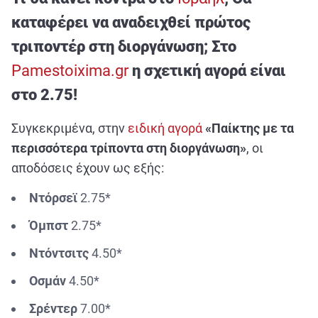
καταφέρει να αναδειχθεί
πρώτος
τριποντέρ
στη διοργάνωση; Στο
Pamestoixima.gr
η σχετική αγορά είναι
στο 2.75!
Συγκεκριμένα, στην
ειδική αγορά
«Παίκτης με τα
περισσότερα τρίποντα στη διοργάνωση»
, οι
αποδόσεις έχουν ως εξής:
Ντόρσεϊ
2.75*
Όμπστ
2.75*
Ντόντσιτς
4.50*
Οσμάν
4.50*
Σρέντερ
7.00*