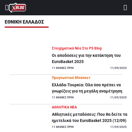
⚽ ΜΟΥΝΤΙΑΛ 2026
ΣΤΟΙΧΗΜΑ
ΕΘΝΙΚΗ ΕΛΛΑΔΟΣ
CASINO
ΠΡΟΓΝΩΣΤΙΚΑ ΤIPSTERS
Στοιχηματικά Νέα Στο PS Blog
Οι αποδόσεις για την κατάκτηση του
ΠΡΟΓΝΩΣΤΙΚΑ ΚΑΤΗΓΟΡΙΕΣ
EuroBasket 2025
ΠΡΟΣΦΟΡΕΣ
11
ΜΗΝΕΣ ΠΡΙΝ
11/09/2025
Προγνωστικά Μπάσκετ
ΔΙΑΓΩΝΙΣΜΟΙ
Ελλάδα-Τουρκία: Όλα όσα πρέπει να
TSILI LEAGUE
γνωρίζεις για τη μεγάλη αναμέτρηση
11
ΜΗΝΕΣ ΠΡΙΝ
11/09/2025
RETRO
ΑΘΛΗΤΙΚΑ ΝΕΑ
BLOGS
Αθλητικές μεταδόσεις: Που θα δείτε τα
ημιτελικά του EuroBasket 2025 (12/09)
QUIZ
11
ΜΗΝΕΣ ΠΡΙΝ
11/09/2025