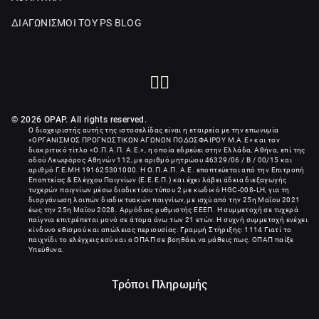
ΔΙΑΓΩΝΙΣΜΟΙ ΤΟΥ PS BLOG
© 2026 OPAP. All rights reserved.
Ο διαχειριστής αυτής της ιστοσελίδας είναι η εταιρεία με την επωνυμία
«
ΟΡΓΑΝΙΣΜΟΣ ΠΡΟΓΝΩΣΤΙΚΩΝ ΑΓΩΝΩΝ ΠΟΔΟΣΦΑΙΡΟΥ Μ.Α.Ε
» και τον
διακριτικό τίτλο «Ο.Π.Α.Π. Α.Ε.», η οποία εδρεύει στην Ελλάδα, Αθήνα, επί της
οδού Λεωφόρος Αθηνών 112, με αριθμό μητρώου 46329/06 / B / 00/15 και
αριθμό Γ.Ε.ΜΗ
191625301000
. Η Ο.Π.Α.Π. Α.Ε. εποπτεύεται από την Επιτροπή
Εποπτείας & Ελέγχου Παιγνίων (Ε.Ε.Ε.Π.) και έχει λάβει άδεια διεξαγωγής
τυχερών παιγνίων μέσω διαδικτύου τύπου 2 με κωδικό HGC-008-LH, για τη
διοργάνωση λοιπών διαδικτυακών παιγνίων, με ισχύ από την 25η Μαΐου 2021
έως την 25η Μαΐου 2028. Αρμόδιος ρυθμιστής ΕΕΕΠ. Η συμμετοχή σε τυχερά
παίγνια επιτρέπεται μονό σε άτομα άνω των 21 ετών. Η συχνή συμμετοχή ενέχει
κίνδυνο εθισμού και απώλειας περιουσίας. Γραμμή Στήριξης: 1114 Γιατί το
παιχνίδι το ελέγχεις εσύ και ο ΟΠΑΠ σε βοηθάει να μάθεις πως. ΟΠΑΠ παίξε
Υπεύθυνα.
Τρόποι Πληρωμής