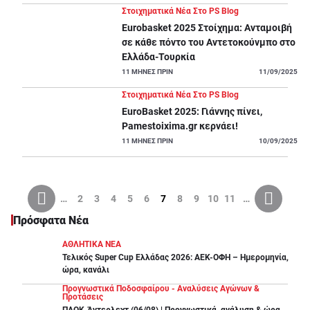
ΑΘΛΗΤΙΚΑ
Στοιχηματικά Νέα Στο PS Blog
ΣΥΝΕΝΤΕΥΞΕΙΣ
Eurobasket 2025 Στοίχημα: Ανταμοιβή
σε κάθε πόντο του Αντετοκούνμπο στο
ΑΘΛΗΤΙΚΕΣ ΜΕΤΑΔΟΣΕΙΣ
Ελλάδα-Τουρκία
11
ΜΗΝΕΣ ΠΡΙΝ
11/09/2025
Στοιχηματικά Νέα Στο PS Blog
Εξυπηρέτηση Πελατών
EuroBasket 2025: Γιάννης πίνει,
Pamestoixima.gr κερνάει!
11
ΜΗΝΕΣ ΠΡΙΝ
10/09/2025
…
2
3
4
5
6
7
8
9
10
11
…
Πρόσφατα Νέα
ΑΘΛΗΤΙΚΑ ΝΕΑ
Τελικός Super Cup Ελλάδας 2026: ΑΕΚ-ΟΦΗ – Ημερομηνία,
ώρα, κανάλι
Προγνωστικά Ποδοσφαίρου - Αναλύσεις Αγώνων &
Προτάσεις