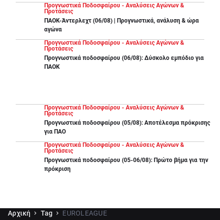
Προγνωστικά Ποδοσφαίρου - Αναλύσεις Αγώνων &
Προτάσεις
ΠΑΟΚ-Άντερλεχτ (06/08) | Προγνωστικά, ανάλυση & ώρα
αγώνα
Προγνωστικά Ποδοσφαίρου - Αναλύσεις Αγώνων &
Προτάσεις
Προγνωστικά ποδοσφαίρου (06/08): Δύσκολο εμπόδιο για
ΠΑΟΚ
Προγνωστικά Ποδοσφαίρου - Αναλύσεις Αγώνων &
Προτάσεις
Προγνωστικά ποδοσφαίρου (05/08): Αποτέλεσμα πρόκρισης
για ΠΑΟ
Προγνωστικά Ποδοσφαίρου - Αναλύσεις Αγώνων &
Προτάσεις
Προγνωστικά ποδοσφαίρου (05-06/08): Πρώτο βήμα για την
πρόκριση
Αρχική
Tag
EUROLEAGUE