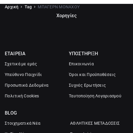
Αρχική
Tag
ΜΠΑΓΕΡΝ ΜΟΝΑΧΟΥ
Χορηγίες
ΕΤΑΙΡΕΙΑ
ΥΠΟΣΤΗΡΙΞΗ
Σχετικά με εμάς
Επικοινωνία
Υπεύθυνο Παιχνίδι
Όροι και Προϋποθέσεις
Προσωπικά Δεδομένα
Συχνές Ερωτήσεις
Πολιτική Cookies
Ταυτοποίηση Λογαριασμού
BLOG
Στοιχηματικά Νέα
ΑΘΛΗΤΙΚΕΣ ΜΕΤΑΔΟΣΕΙΣ