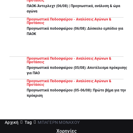
Προτάσεις
ΠΑΟΚ-Άντερλεχτ (06/08) | Προγνωστικά, ανάλυση & ώρα
αγώνα
Προγνωστικά Ποδοσφαίρου - Αναλύσεις Αγώνων &
Προτάσεις
Προγνωστικά ποδοσφαίρου (06/08): Δύσκολο εμπόδιο για
ΠΑΟΚ
Προγνωστικά Ποδοσφαίρου - Αναλύσεις Αγώνων &
Προτάσεις
Προγνωστικά ποδοσφαίρου (05/08): Αποτέλεσμα πρόκρισης
για ΠΑΟ
Προγνωστικά Ποδοσφαίρου - Αναλύσεις Αγώνων &
Προτάσεις
Προγνωστικά ποδοσφαίρου (05-06/08): Πρώτο βήμα για την
πρόκριση
Αρχική
Tag
ΜΠΑΓΕΡΝ ΜΟΝΑΧΟΥ
Χορηγίες