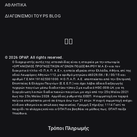
ΑΘΛΗΤΙΚΑ
ΔΙΑΓΩΝΙΣΜΟΙ ΤΟΥ PS BLOG
© 2026 OPAP. All rights reserved.
Ο διαχειριστής αυτής της ιστοσελίδας είναι η εταιρεία με την επωνυμία
«
ΟΡΓΑΝΙΣΜΟΣ ΠΡΟΓΝΩΣΤΙΚΩΝ ΑΓΩΝΩΝ ΠΟΔΟΣΦΑΙΡΟΥ Μ.Α.Ε
» και τον
διακριτικό τίτλο «Ο.Π.Α.Π. Α.Ε.», η οποία εδρεύει στην Ελλάδα, Αθήνα, επί της
οδού Λεωφόρος Αθηνών 112, με αριθμό μητρώου 46329/06 / B / 00/15 και
αριθμό Γ.Ε.ΜΗ
191625301000
. Η Ο.Π.Α.Π. Α.Ε. εποπτεύεται από την Επιτροπή
Εποπτείας & Ελέγχου Παιγνίων (Ε.Ε.Ε.Π.) και έχει λάβει άδεια διεξαγωγής
τυχερών παιγνίων μέσω διαδικτύου τύπου 2 με κωδικό HGC-008-LH, για τη
διοργάνωση λοιπών διαδικτυακών παιγνίων, με ισχύ από την 25η Μαΐου 2021
έως την 25η Μαΐου 2028. Αρμόδιος ρυθμιστής ΕΕΕΠ. Η συμμετοχή σε τυχερά
παίγνια επιτρέπεται μονό σε άτομα άνω των 21 ετών. Η συχνή συμμετοχή ενέχει
κίνδυνο εθισμού και απώλειας περιουσίας. Γραμμή Στήριξης: 1114 Γιατί το
παιχνίδι το ελέγχεις εσύ και ο ΟΠΑΠ σε βοηθάει να μάθεις πως. ΟΠΑΠ παίξε
Υπεύθυνα.
Τρόποι Πληρωμής