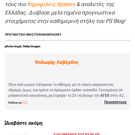
τους πιο
δημοφιλείς
tipsters
& αναλυτές της
Ελλάδας. Διάβασε μελετημένα προγνωστικά
στοιχήματος στην καθημερινή στήλη του
PS
Blog!
ΠΡΟΓΝΩΣΤΙΚΑ NBA
ΣΤΟΙΧΗΜΑ
ΜΠΑΣΚΕΤ
photo/πηγή: Getty Images
Θοδωρής Λοβέρδος
Όλοι από μικροί λάτρευαν το άθλημα, με το οποίο ασχολούνται
σήμερα, όμως, για εμένα τα πράγματα ήρθαν ανάποδα. Γεννημένος σε
μπασκετική οικογένεια, με έτρεχαν τα ΣΚ να δούμε την
ΑΓΕΧ
στην Α2.
Εγώ, όμως, ανυπομονούσα να τελειώσει ο αγώνας, για να δω «μπάλα»
Περισσότερα
Follow on:
στην τηλεόραση.
Κάπως έτσι, λοιπόν, πέρασε η παιδική μου ηλικία. Fast forward στο
2014, όταν μέσα στα κλασικά φοιτητικά ξενύχτια, ανακάλυψα τον
Διαβάστε ακόμη
μαγικό κόσμο του
NBA
και τότε ήταν που γύρισε ο διακόπτης. Το NBA
έγινε το αγαπημένο μου «άθλημα», με αποτέλεσμα το μπάσκετ να
παίρνει σιγά σιγά τη θέση του ποδοσφαίρου στην καρδιά μου.
ΔΙΑΓΩΝΙΣΜΟΙ ΤΟΥ PS BLOG