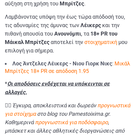
αύξηση στη χρήση του
Μπρίτζες
.
Λαμβάνοντας υπόψη την έως τώρα απόδοσή του,
τις αδυναμίες της άμυνας των
Λέικερς
και την
πιθανή απουσία του
Ανουνόμπι
, τα
18+ PR του
Μάικαλ Μπρίτζες
αποτελεί την
στοιχηματική
μου
επιλογή για σήμερα.
Λος Άντζελες Λέικερς - Νιου Γιορκ Νικς
:
Μικάλ
Μπρίτζες 18+ PR σε απόδοση 1.95
*
Οι αποδόσεις ενδέχεται να υπόκεινται σε
αλλαγές.
✍🏻
Έγκυρα, αποκλειστικά και δωρεάν
προγνωστικά
για στοίχημα
στο
blog του
Pamestoixima.
gr.
Καθημερινά
προγνωστικά για ποδόσφαιρο
,
μπάσκετ και άλλες αθλητικές διοργανώσεις από