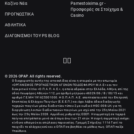
Καζίνο Νέα
Pamestoixima.gr -
Προσφορές σε Στοίχημα &
ΠΡΟΓΝΩΣΤΙΚΑ
Casino
ΑΘΛΗΤΙΚΑ
ΔΙΑΓΩΝΙΣΜΟΙ ΤΟΥ PS BLOG
© 2026 OPAP. All rights reserved.
Ο διαχειριστής αυτής της ιστοσελίδας είναι η εταιρεία με την επωνυμία
«
ΟΡΓΑΝΙΣΜΟΣ ΠΡΟΓΝΩΣΤΙΚΩΝ ΑΓΩΝΩΝ ΠΟΔΟΣΦΑΙΡΟΥ Μ.Α.Ε
» και τον
διακριτικό τίτλο «Ο.Π.Α.Π. Α.Ε.», η οποία εδρεύει στην Ελλάδα, Αθήνα, επί της
οδού Λεωφόρος Αθηνών 112, με αριθμό μητρώου 46329/06 / B / 00/15 και
αριθμό Γ.Ε.ΜΗ
191625301000
. Η Ο.Π.Α.Π. Α.Ε. εποπτεύεται από την Επιτροπή
Εποπτείας & Ελέγχου Παιγνίων (Ε.Ε.Ε.Π.) και έχει λάβει άδεια διεξαγωγής
τυχερών παιγνίων μέσω διαδικτύου τύπου 2 με κωδικό HGC-008-LH, για τη
διοργάνωση λοιπών διαδικτυακών παιγνίων, με ισχύ από την 25η Μαΐου 2021
έως την 25η Μαΐου 2028. Αρμόδιος ρυθμιστής ΕΕΕΠ. Η συμμετοχή σε τυχερά
παίγνια επιτρέπεται μονό σε άτομα άνω των 21 ετών. Η συχνή συμμετοχή ενέχει
κίνδυνο εθισμού και απώλειας περιουσίας. Γραμμή Στήριξης: 1114 Γιατί το
παιχνίδι το ελέγχεις εσύ και ο ΟΠΑΠ σε βοηθάει να μάθεις πως. ΟΠΑΠ παίξε
Υπεύθυνα.