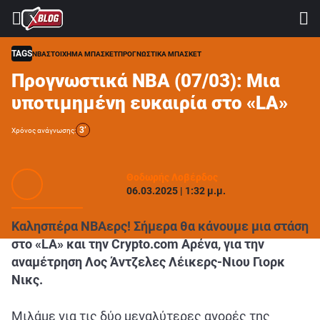
⚽ ΜΟΥΝΤΙΑΛ 2026
ΣΤΟΙΧΗΜΑ
TAGS
ΝΒΑ
ΣΤΟΙΧΗΜΑ ΜΠΑΣΚΕΤ
ΠΡΟΓΝΩΣΤΙΚΑ ΜΠΑΣΚΕΤ
Προγνωστικά NBA (07/03): Μια
CASINO
υποτιμημένη ευκαιρία στο «LA»
ΠΡΟΓΝΩΣΤΙΚΑ ΤIPSTERS
3’
Χρόνος ανάγνωσης:
ΠΡΟΓΝΩΣΤΙΚΑ ΚΑΤΗΓΟΡΙΕΣ
ΠΡΟΣΦΟΡΕΣ
Θοδωρής Λοβέρδος
06.03.2025 | 1:32 μ.μ.
ΔΙΑΓΩΝΙΣΜΟΙ
TSILI LEAGUE
Καλησπέρα NBAερς! Σήμερα θα κάνουμε μια στάση
στο «LA» και την Crypto.com Αρένα, για την
RETRO
αναμέτρηση Λος Άντζελες Λέικερς-Νιου Γιορκ
BLOGS
Νικς.
QUIZ
Μιλάμε για τις δύο μεγαλύτερες αγορές της