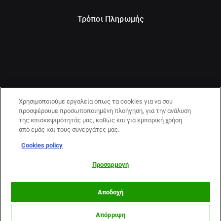
Τρόποι Πληρωμής
Χρησιμοποιούμε εργαλεία όπως τα cookies για να σου
προσφέρουμε προσωποποιημένη πλοήγηση, για την ανάλυση
της επισκεψιμότητάς μας, καθώς και για εμπορική χρήση
από εμάς και τους συνεργάτες μας.
Cookies policy
21+ | ΚΙΝΔΥΝΟΣ ΕΘΙΣΜΟΥ & ΑΠΩΛΕΙΑΣ ΠΕΡΙΟΥΣΙΑΣ | ΠΑΙΞΕ
ΥΠΕΥΘΥΝΑ & ΜΕ ΑΣΦΑΛΕΙΑ | ΕΟΠΑΕ – ΓΡΑΜΜΗ
Προσαρμογή
ΣΥΜΒΟΥΛΕΥΤΙΚΗΣ:1114
Αποδοχή
Απόρριψη
Περισσότερα