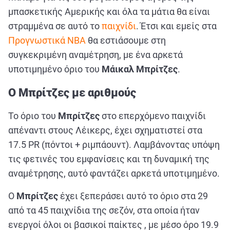
ΑΘΛΗΤΙΚΑ
μπασκετικής Αμερικής και όλα τα μάτια θα είναι
ΣΥΝΕΝΤΕΥΞΕΙΣ
στραμμένα σε αυτό το
παιχνίδι
. Έτσι και εμείς στα
Προγνωστικά NBA
ΑΘΛΗΤΙΚΕΣ ΜΕΤΑΔΟΣΕΙΣ
θα εστιάσουμε στη
συγκεκριμένη αναμέτρηση, με ένα αρκετά
υποτιμημένο όριο του
Μάικαλ Μπρίτζες
.
Εξυπηρέτηση Πελατών
Ο Μπρίτζες με αριθμούς
Το όριο του
Μπρίτζες
στο επερχόμενο παιχνίδι
απέναντι στους Λέικερς, έχει σχηματιστεί στα
17.5 PR (πόντοι + ριμπάουντ). Λαμβάνοντας υπόψη
τις φετινές του εμφανίσεις και τη δυναμική της
αναμέτρησης, αυτό φαντάζει αρκετά υποτιμημένο.
Ο
Μπρίτζες
έχει ξεπεράσει αυτό το όριο στα 29
από τα 45 παιχνίδια της σεζόν, στα οποία ήταν
ενεργοί όλοι οι βασικοί παίκτες , με μέσο όρο 19.9