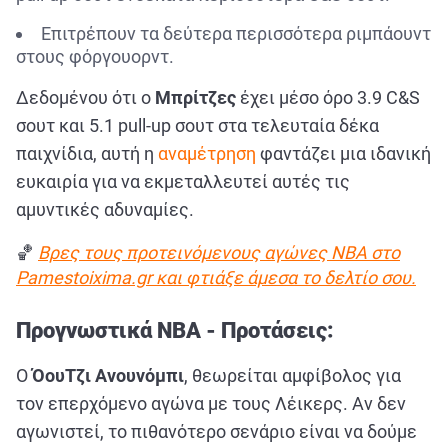
Επιτρέπουν τα δεύτερα περισσότερα ριμπάουντ
στους φόργουορντ.
Δεδομένου ότι ο
Μπρίτζες
έχει μέσο όρο 3.9 C&S
σουτ και 5.1 pull-up σουτ στα τελευταία δέκα
παιχνίδια, αυτή η
αναμέτρηση
φαντάζει μια ιδανική
ευκαιρία για να εκμεταλλευτεί αυτές τις
αμυντικές αδυναμίες.
🏀
Βρες τους προτεινόμενους αγώνες NBA στο
Pamestoixima.gr και φτιάξε άμεσα το δελτίο σου.
Προγνωστικά NBA - Προτάσεις:
Ο
ΌουΤζι Ανουνόμπι
, θεωρείται αμφίβολος για
τον επερχόμενο αγώνα με τους Λέικερς. Αν δεν
αγωνιστεί, το πιθανότερο σενάριο είναι να δούμε