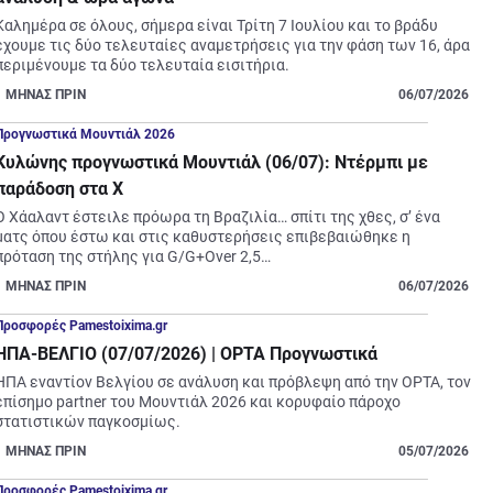
Καλημέρα σε όλους, σήμερα είναι Τρίτη 7 Ιουλίου και το βράδυ 
έχουμε τις δύο τελευταίες αναμετρήσεις για την φάση των 16, άρα 
περιμένουμε τα δύο τελευταία εισιτήρια.
1
ΜΗΝΑΣ ΠΡΙΝ
06/07/2026
Προγνωστικά Μουντιάλ 2026
Κυλώνης προγνωστικά Μουντιάλ (06/07): Ντέρμπι με
παράδοση στα Χ
Ο Χάαλαντ έστειλε πρόωρα τη Βραζιλία… σπίτι της χθες, σ’ ένα 
ματς όπου έστω και στις καθυστερήσεις επιβεβαιώθηκε η 
πρόταση της στήλης για G/G+Over 2,5…
1
ΜΗΝΑΣ ΠΡΙΝ
06/07/2026
Προσφορές Pamestoixima.gr
ΗΠΑ-ΒΕΛΓΙΟ (07/07/2026) | OPTA Προγνωστικά
ΗΠΑ εναντίον Βελγίου σε ανάλυση και πρόβλεψη από την OPTA, τον 
επίσημο partner του Μουντιάλ 2026 και κορυφαίο πάροχο 
στατιστικών παγκοσμίως.
1
ΜΗΝΑΣ ΠΡΙΝ
05/07/2026
Προσφορές Pamestoixima.gr