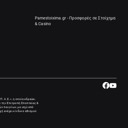
Pamestoixima.gr - Προσφορές σε Στοίχημα
& Casino
Π. Α.Ε.», η οποία εδρεύει
πό την Επιτροπή Εποπτείας &
ν παιγνίων, με ισχύ από
χή ενέχει κίνδυνο εθισμού