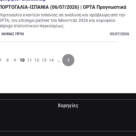
ΠΟΡΤΟΓΑΛΙΑ-ΙΣΠΑΝΙΑ (06/07/2026) | OPTA Προγνωστικά
Πορτογαλία εναντίον Ισπανίας σε ανάλυση και πρόβλεψη από την 
OPTA, τον επίσημο partner του Μουντιάλ 2026 και κορυφαίο 
πάροχο στατιστικών παγκοσμίως.
1
ΜΗΝΑΣ ΠΡΙΝ
05/07/2026
7
8
9
10
11
12
13
14
…
Χορηγίες