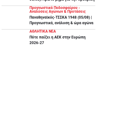
Προγνωστικά Ποδοσφαίρου -
Αναλύσεις Αγώνων & Προτάσεις
Παναθηναϊκός-ΤΣΣΚΑ 1948 (05/08) |
Προγνωστικά, ανάλυση & ώρα αγώνα
ΑΘΛΗΤΙΚΑ ΝΕΑ
Πότε παίζει η ΑΕΚ στην Ευρώπη
2026-27