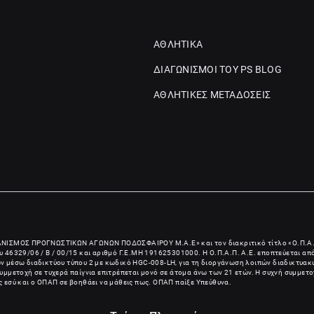
ΑΘΛΗΤΙΚΑ
ΔΙΑΓΩΝΙΣΜΟΙ ΤΟΥ PS BLOG
ΑΘΛΗΤΙΚΕΣ ΜΕΤΑΔΟΣΕΙΣ
ΑΝΙΣΜΟΣ ΠΡΟΓΝΩΣΤΙΚΩΝ ΑΓΩΝΩΝ ΠΟΔΟΣΦΑΙΡΟΥ Μ.Α.Ε
» και τον διακριτικό τίτλο «Ο.Π.Α.
 46329/06 / B / 00/15 και αριθμό Γ.Ε.ΜΗ
191625301000
. Η Ο.Π.Α.Π. Α.Ε. εποπτεύεται α
ίων μέσω διαδικτύου τύπου 2 με κωδικό HGC-008-LH, για τη διοργάνωση λοιπών διαδικτυακώ
μμετοχή σε τυχερά παίγνια επιτρέπεται μονό σε άτομα άνω των 21 ετών. Η συχνή συμμετο
ις εσύ και ο ΟΠΑΠ σε βοηθάει να μάθεις πως. ΟΠΑΠ παίξε Υπεύθυνα.