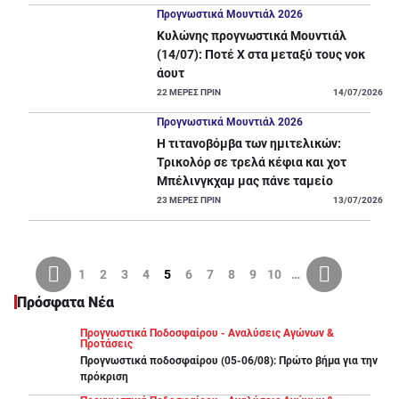
ΑΘΛΗΤΙΚΑ
Προγνωστικά Μουντιάλ 2026
ΣΥΝΕΝΤΕΥΞΕΙΣ
Κυλώνης προγνωστικά Μουντιάλ
(14/07): Ποτέ Χ στα μεταξύ τους νοκ
ΑΘΛΗΤΙΚΕΣ ΜΕΤΑΔΟΣΕΙΣ
άουτ
22
ΜΕΡΕΣ ΠΡΙΝ
14/07/2026
Προγνωστικά Μουντιάλ 2026
Εξυπηρέτηση Πελατών
Η τιτανοβόμβα των ημιτελικών:
Τρικολόρ σε τρελά κέφια και χοτ
Μπέλινγκχαμ μας πάνε ταμείο
23
ΜΕΡΕΣ ΠΡΙΝ
13/07/2026
1
2
3
4
5
6
7
8
9
10
…
Πρόσφατα Νέα
Προγνωστικά Ποδοσφαίρου - Αναλύσεις Αγώνων &
Προτάσεις
Προγνωστικά ποδοσφαίρου (05-06/08): Πρώτο βήμα για την
πρόκριση