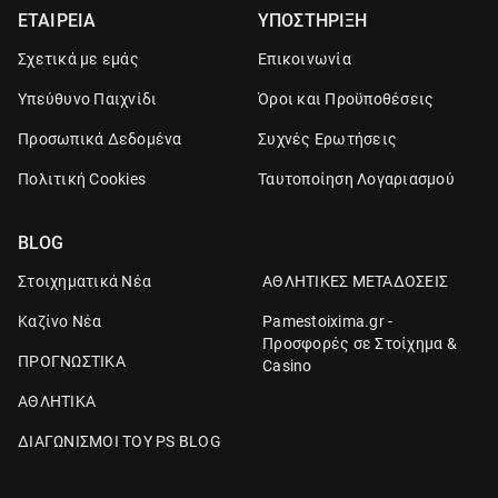
ΕΤΑΙΡΕΙΑ
ΥΠΟΣΤΗΡΙΞΗ
Σχετικά με εμάς
Επικοινωνία
Υπεύθυνο Παιχνίδι
Όροι και Προϋποθέσεις
Προσωπικά Δεδομένα
Συχνές Ερωτήσεις
Πολιτική Cookies
Ταυτοποίηση Λογαριασμού
BLOG
Στοιχηματικά Νέα
ΑΘΛΗΤΙΚΕΣ ΜΕΤΑΔΟΣΕΙΣ
Καζίνο Νέα
Pamestoixima.gr -
Προσφορές σε Στοίχημα &
ΠΡΟΓΝΩΣΤΙΚΑ
Casino
ΑΘΛΗΤΙΚΑ
ΔΙΑΓΩΝΙΣΜΟΙ ΤΟΥ PS BLOG