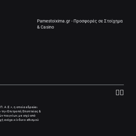
Pamestoixima.gr - Προσφορές σε Στοίχημα
& Casino
Π. Α.Ε.», η οποία εδρεύει
πό την Επιτροπή Εποπτείας &
ν παιγνίων, με ισχύ από
χή ενέχει κίνδυνο εθισμού