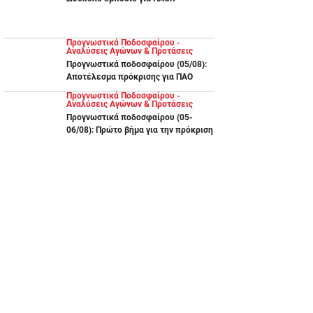
Προγνωστικά Ποδοσφαίρου -
Αναλύσεις Αγώνων & Προτάσεις
Προγνωστικά ποδοσφαίρου (05/08):
Αποτέλεσμα πρόκρισης για ΠΑΟ
Προγνωστικά Ποδοσφαίρου -
Αναλύσεις Αγώνων & Προτάσεις
Προγνωστικά ποδοσφαίρου (05-
06/08): Πρώτο βήμα για την πρόκριση