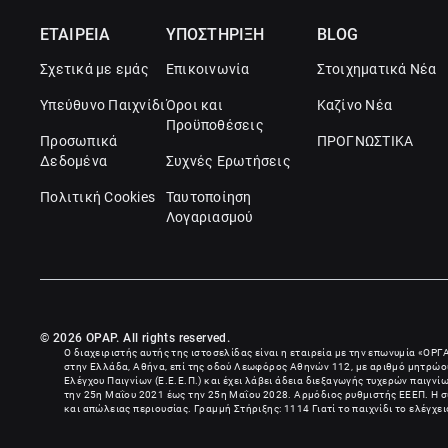
ΕΤΑΙΡΕΙΑ
ΥΠΟΣΤΗΡΙΞΗ
BLOG
Σχετικά με εμάς
Επικοινωνία
Στοιχηματικά Νέα
Υπεύθυνο Παιχνίδι
Όροι και
Καζίνο Νέα
Προϋποθέσεις
Προσωπικά
ΠΡΟΓΝΩΣΤΙΚΑ
Δεδομένα
Συχνές Ερωτήσεις
Πολιτική Cookies
Ταυτοποίηση
Λογαριασμού
© 2026 OPAP. All rights reserved.
Ο διαχειριστής αυτής της ιστοσελίδας είναι η εταιρεία με την επωνυμία «
ΟΡΓ
στην Ελλάδα, Αθήνα, επί της οδού Λεωφόρος Αθηνών 112, με αριθμό μητρώου
Ελέγχου Παιγνίων (Ε.Ε.Ε.Π.) και έχει λάβει άδεια διεξαγωγής τυχερών παιγν
την 25η Μαΐου 2021 έως την 25η Μαΐου 2028. Αρμόδιος ρυθμιστής ΕΕΕΠ. Η συ
και απώλειας περιουσίας. Γραμμή Στήριξης: 1114 Γιατί το παιχνίδι το ελέγχε