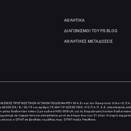
ΑΘΛΗΤΙΚΑ
ΔΙΑΓΩΝΙΣΜΟΙ ΤΟΥ PS BLOG
ΑΘΛΗΤΙΚΕΣ ΜΕΤΑΔΟΣΕΙΣ
ΑΝΙΣΜΟΣ ΠΡΟΓΝΩΣΤΙΚΩΝ ΑΓΩΝΩΝ ΠΟΔΟΣΦΑΙΡΟΥ Μ.Α.Ε
» και τον διακριτικό τίτλο «Ο.Π.Α.
 46329/06 / B / 00/15 και αριθμό Γ.Ε.ΜΗ
191625301000
. Η Ο.Π.Α.Π. Α.Ε. εποπτεύεται α
ίων μέσω διαδικτύου τύπου 2 με κωδικό HGC-008-LH, για τη διοργάνωση λοιπών διαδικτυακώ
μμετοχή σε τυχερά παίγνια επιτρέπεται μονό σε άτομα άνω των 21 ετών. Η συχνή συμμετο
ις εσύ και ο ΟΠΑΠ σε βοηθάει να μάθεις πως. ΟΠΑΠ παίξε Υπεύθυνα.