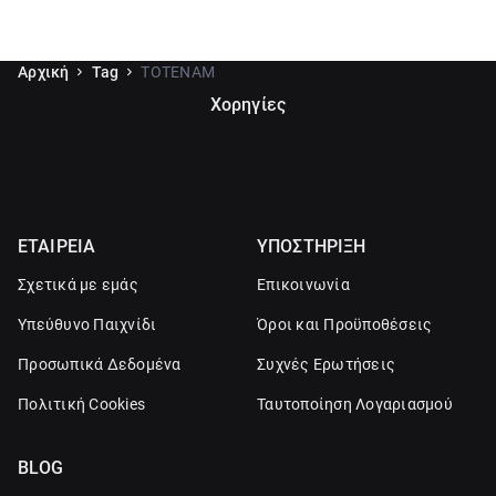
Αρχική
Tag
ΤΟΤΕΝΑΜ
Χορηγίες
ΕΤΑΙΡΕΙΑ
ΥΠΟΣΤΗΡΙΞΗ
Σχετικά με εμάς
Επικοινωνία
Υπεύθυνο Παιχνίδι
Όροι και Προϋποθέσεις
Προσωπικά Δεδομένα
Συχνές Ερωτήσεις
Πολιτική Cookies
Ταυτοποίηση Λογαριασμού
BLOG