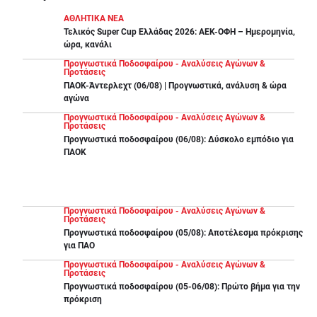
ΑΘΛΗΤΙΚΑ ΝΕΑ
Τελικός Super Cup Ελλάδας 2026: ΑΕΚ-ΟΦΗ – Ημερομηνία,
ώρα, κανάλι
Προγνωστικά Ποδοσφαίρου - Αναλύσεις Αγώνων &
Προτάσεις
ΠΑΟΚ-Άντερλεχτ (06/08) | Προγνωστικά, ανάλυση & ώρα
αγώνα
Προγνωστικά Ποδοσφαίρου - Αναλύσεις Αγώνων &
Προτάσεις
Προγνωστικά ποδοσφαίρου (06/08): Δύσκολο εμπόδιο για
ΠΑΟΚ
Προγνωστικά Ποδοσφαίρου - Αναλύσεις Αγώνων &
Προτάσεις
Προγνωστικά ποδοσφαίρου (05/08): Αποτέλεσμα πρόκρισης
για ΠΑΟ
Προγνωστικά Ποδοσφαίρου - Αναλύσεις Αγώνων &
Προτάσεις
Προγνωστικά ποδοσφαίρου (05-06/08): Πρώτο βήμα για την
πρόκριση