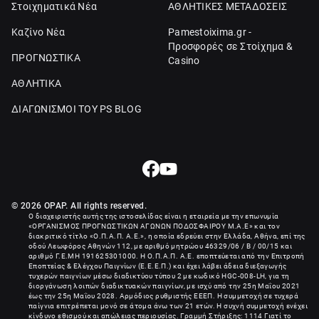
Στοιχηματικά Νέα
ΑΘΛΗΤΙΚΕΣ ΜΕΤΑΔΟΣΕΙΣ
Καζίνο Νέα
Pamestoixima.gr -
Προσφορές σε Στοίχημα &
ΠΡΟΓΝΩΣΤΙΚΑ
Casino
ΑΘΛΗΤΙΚΑ
ΔΙΑΓΩΝΙΣΜΟΙ ΤΟΥ PS BLOG
© 2026 OPAP. All rights reserved.
Ο διαχειριστής αυτής της ιστοσελίδας είναι η εταιρεία με την επωνυμία
«
ΟΡΓΑΝΙΣΜΟΣ ΠΡΟΓΝΩΣΤΙΚΩΝ ΑΓΩΝΩΝ ΠΟΔΟΣΦΑΙΡΟΥ Μ.Α.Ε
» και τον
διακριτικό τίτλο «Ο.Π.Α.Π. Α.Ε.», η οποία εδρεύει στην Ελλάδα, Αθήνα, επί της
οδού Λεωφόρος Αθηνών 112, με αριθμό μητρώου 46329/06 / B / 00/15 και
αριθμό Γ.Ε.ΜΗ
191625301000
. Η Ο.Π.Α.Π. Α.Ε. εποπτεύεται από την Επιτροπή
Εποπτείας & Ελέγχου Παιγνίων (Ε.Ε.Ε.Π.) και έχει λάβει άδεια διεξαγωγής
τυχερών παιγνίων μέσω διαδικτύου τύπου 2 με κωδικό HGC-008-LH, για τη
διοργάνωση λοιπών διαδικτυακών παιγνίων, με ισχύ από την 25η Μαΐου 2021
έως την 25η Μαΐου 2028. Αρμόδιος ρυθμιστής ΕΕΕΠ. Η συμμετοχή σε τυχερά
παίγνια επιτρέπεται μονό σε άτομα άνω των 21 ετών. Η συχνή συμμετοχή ενέχει
κίνδυνο εθισμού και απώλειας περιουσίας. Γραμμή Στήριξης: 1114 Γιατί το