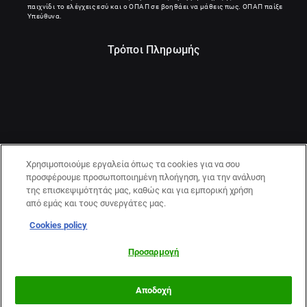
παιχνίδι το ελέγχεις εσύ και ο ΟΠΑΠ σε βοηθάει να μάθεις πως. ΟΠΑΠ παίξε
Υπεύθυνα.
Τρόποι Πληρωμής
Χρησιμοποιούμε εργαλεία όπως τα cookies για να σου
προσφέρουμε προσωποποιημένη πλοήγηση, για την ανάλυση
της επισκεψιμότητάς μας, καθώς και για εμπορική χρήση
από εμάς και τους συνεργάτες μας.
Cookies policy
21+ | ΚΙΝΔΥΝΟΣ ΕΘΙΣΜΟΥ & ΑΠΩΛΕΙΑΣ ΠΕΡΙΟΥΣΙΑΣ | ΠΑΙΞΕ
ΥΠΕΥΘΥΝΑ & ΜΕ ΑΣΦΑΛΕΙΑ | ΕΟΠΑΕ – ΓΡΑΜΜΗ
Προσαρμογή
ΣΥΜΒΟΥΛΕΥΤΙΚΗΣ:1114
Αποδοχή