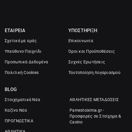
ΕΤΑΙΡΕΙΑ
ΥΠΟΣΤΗΡΙΞΗ
Σχετικά με εμάς
Επικοινωνία
Υπεύθυνο Παιχνίδι
Όροι και Προϋποθέσεις
Προσωπικά Δεδομένα
Συχνές Ερωτήσεις
Πολιτική Cookies
Ταυτοποίηση Λογαριασμού
BLOG
Στοιχηματικά Νέα
ΑΘΛΗΤΙΚΕΣ ΜΕΤΑΔΟΣΕΙΣ
Καζίνο Νέα
Pamestoixima.gr -
Προσφορές σε Στοίχημα &
ΠΡΟΓΝΩΣΤΙΚΑ
Casino
ΑΘΛΗΤΙΚΑ