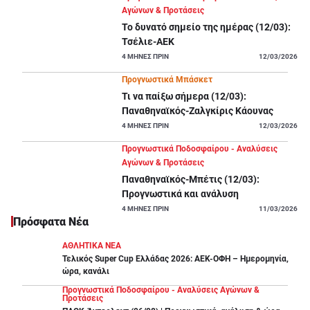
Αγώνων & Προτάσεις
Το δυνατό σημείο της ημέρας (12/03):
Τσέλιε-ΑΕΚ
4
ΜΗΝΕΣ ΠΡΙΝ
12/03/2026
Προγνωστικά Μπάσκετ
Τι να παίξω σήμερα (12/03):
Παναθηναϊκός-Ζαλγκίρις Κάουνας
4
ΜΗΝΕΣ ΠΡΙΝ
12/03/2026
Προγνωστικά Ποδοσφαίρου - Αναλύσεις
Αγώνων & Προτάσεις
Παναθηναϊκός-Μπέτις (12/03):
Προγνωστικά και ανάλυση
4
ΜΗΝΕΣ ΠΡΙΝ
11/03/2026
Πρόσφατα Νέα
ΑΘΛΗΤΙΚΑ ΝΕΑ
Τελικός Super Cup Ελλάδας 2026: ΑΕΚ-ΟΦΗ – Ημερομηνία,
ώρα, κανάλι
Προγνωστικά Ποδοσφαίρου - Αναλύσεις Αγώνων &
Προτάσεις