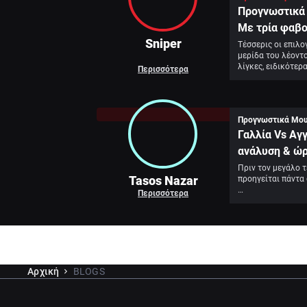
Προγνωστικά 
Με τρία φαβο
Sniper
Τέσσερις οι επιλο
μερίδα του λέοντο
λίγκες, ειδικότερα
Περισσότερα
και έπειτα, έναρξ
προκύπτει ένα σημ
Προγνωστικά Μου
Γαλλία Vs Αγγ
ανάλυση & ώ
Πριν τον μεγάλο τ
Tasos Nazar
προηγείται πάντα 
Περισσότερα
Αρχική
BLOGS