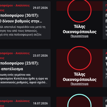
οσφαίρου - Αναλύσεις
29.07.2026
εις
ποδοσφαίρου (30/07):
 δίνουν βαθμούς στην
Τόλης
λ αποτελεί παρελθόν και μετά τη 
Οικονομόπουλος
ηση του από τους Ισπανούς, 
π
γά στη νέα ποδοσφαιρική σεζόν.
Περισσότερα
οσφαίρου - Αναλύσεις
23.07.2026
εις
ποδοσφαίρου (23/07):
ο αποτέλεσμα
Τ
Τόλης
χ
ωση ενός γεμάτου και 
Π
Οικονομόπουλος
γκοσμίου Κυπέλλου ήρθε η ώρα να 
Ι
κανονικούς ρυθμούς, αφού σχεδόν 
Περισσότερα
α παιχνίδια των Ελληνικών ομάδων 
ικά των Ευρωπαϊκών 
οσφαίρου - Αναλύσεις
18.07.2026
εις