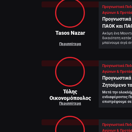
Προγνωστικά Ποδ
Αγώνων & Προτάσ
Προγνωστικά 
ΠΑΟΚ και ΠΑΟ
Tasos Nazar
Ελλάδα
Ακόμη ένα Μουντιά
δικαιότατη κατάκτ
μπαίνουμε σιγά σι
Περισσότερα
Προγνωστικά Ποδ
Αγώνων & Προτάσ
Προγνωστικά 
Ζητούμενο τ
Τόλης
Μετά την ολοκλήρ
Οικονομόπουλος
ενδιαφέροντος Πα
επιστρέψουμε σε 
Περισσότερα
άμεσα ξεκινούν τ
για τα προκριματ
διοργανώσεων.
Προγνωστικά Ποδ
Αγώνων & Προτάσ