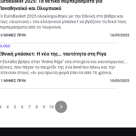
Eurobasket 2025: Τα θετικά συμπεράσματα για
Παναθηναϊκό και Ολυμπιακό
Το EuroBasket 
2025 ολοκληρώθηκε με την Εθνική στο βάθρο και 
τους «αιώνιους» του ελληνικού μπάσκετ να βγάζουν τα δικά τους 
συμπεράσματα από το τουρνουά.
10
ΜΗΝΕΣ ΠΡΙΝ
16/09/2025
BLOGS
Εθνική μπάσκετ: Η νέα της… ταυτότητα στη Ρίγα
Η Ελλάδα βρήκε στην "Arena Riga" νέα στοιχεία και καινούργιους... 
άξονες, που πήγαν το παιχνίδι της ένα level πιο πάνω και την 
έστειλαν στους «4» για πρώτη φορά έπειτα από 16 χρόνια.
11
ΜΗΝΕΣ ΠΡΙΝ
10/09/2025
3
4
5
6
7
8
9
10