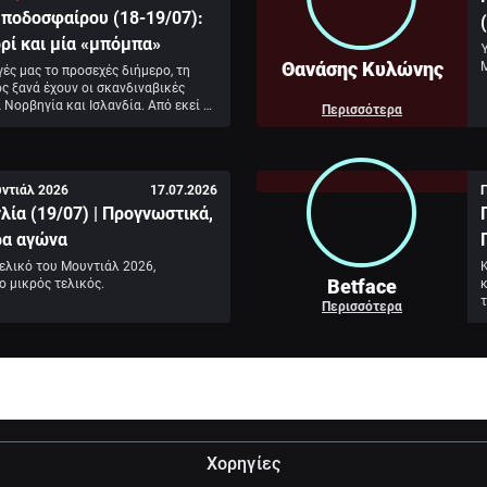
ποδοσφαίρου (18-19/07):
ρί και μία «μπόμπα»
Ύ
Θανάσης Κυλώνης
γές μας το προσεχές διήμερο, τη 
ς ξανά έχουν οι σκανδιναβικές 
 Νορβηγία και Ισλανδία. Από εκεί 
Περισσότερα
η του νέου τουρνουά στο Περού και 
είο από εκεί.
ντιάλ 2026
17.07.2026
λία (19/07) | Προγνωστικά,
ρα αγώνα
ελικό του Μουντιάλ 2026, 
Κ
Betface
ο μικρός τελικός.
κ
Περισσότερα
Χορηγίες