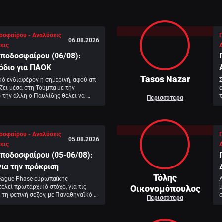
οσφαίρου - Αναλύσεις
06.08.2026
εις
ποδοσφαίρου (06/08):
όδιο για ΠΑΟΚ
Tasos Nazar
ό ενδιαφέρον η σημερινή, αφού απ 
ζει μέσα στη Τούμπα με την 
ε
 την άλλη ο Παυλίδης θέλει να 
τ
Περισσότερα
πωσιακό κρεσέντο του με την 
οσφαίρου - Αναλύσεις
05.08.2026
εις
ποδοσφαίρου (05-06/08):
ια την πρόκριση
Τόλης
eague Phase ευρωπαϊκής 
Λ
Οικονομόπουλος
λεί πρωταρχικό στόχο, για τις 
 τη φετινή σεζόν, με Παναθηναϊκό 
σ
Περισσότερα
είναι ακόμα εξασφαλισμένοι.