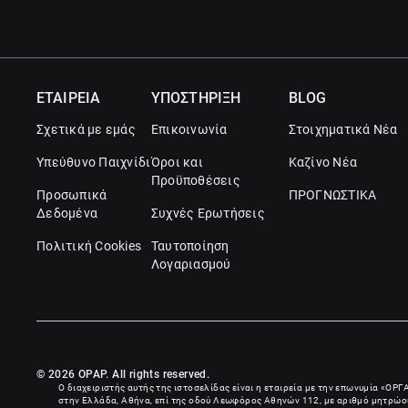
ΕΤΑΙΡΕΙΑ
ΥΠΟΣΤΗΡΙΞΗ
BLOG
Σχετικά με εμάς
Επικοινωνία
Στοιχηματικά Νέα
Υπεύθυνο Παιχνίδι
Όροι και
Καζίνο Νέα
Προϋποθέσεις
Προσωπικά
ΠΡΟΓΝΩΣΤΙΚΑ
Δεδομένα
Συχνές Ερωτήσεις
Πολιτική Cookies
Ταυτοποίηση
Λογαριασμού
© 2026 OPAP. All rights reserved.
Ο διαχειριστής αυτής της ιστοσελίδας είναι η εταιρεία με την επωνυμία «
ΟΡΓ
στην Ελλάδα, Αθήνα, επί της οδού Λεωφόρος Αθηνών 112, με αριθμό μητρώου