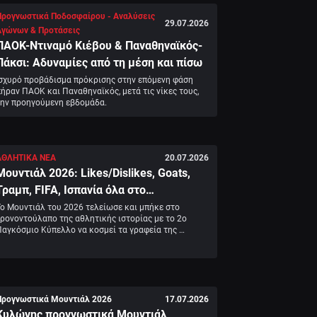
Προγνωστικά Ποδοσφαίρου - Αναλύσεις
29.07.2026
Αγώνων & Προτάσεις
ΠΑΟΚ-Ντιναμό Κιέβου & Παναθηναϊκός-
Πάκσι: Αδυναμίες από τη μέση και πίσω
Ισχυρό προβάδισμα πρόκρισης στην επόμενη φάση 
ήραν ΠΑΟΚ και Παναθηναϊκός, μετά τις νίκες τους, 
την προηγούμενη εβδομάδα.
ΑΘΛΗΤΙΚΑ ΝΕΑ
20.07.2026
Μουντιάλ 2026: Likes/Dislikes, Goats,
Τραμπ, FIFA, Ισπανία όλα στο
μικροσκόπιο στο απόλυτο review
ο Μουντιάλ του 2026 τελείωσε και μπήκε στο 
ρονοντούλαπο της αθλητικής ιστορίας με το 2ο 
αγκόσμιο Κύπελλο να κοσμεί τα γραφεία της 
σπανικής ομοσπονδίας 16 χρόνια μετά το 1ο.
Προγνωστικά Μουντιάλ 2026
17.07.2026
Κυλώνης προγνωστικά Μουντιάλ