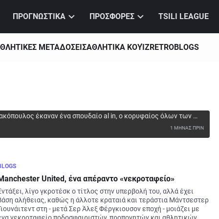
ΠΡΟΓΝΩΣΤΙΚΑ
ΠΡΟΣΦΟΡΕΣ
TSILI LEAGUE
ΘΛΗΤΙΚΕΣ ΜΕΤΑΔΟΣΕΙΣ
ΑΘΛΗΤΙΚΑ ΚΟΥΊΖ
RETRO
BLOGS
άκες που δείχνουν το μεγαλείο του!
κόπουλος έκαναν ένα σπουδαίο al in, ο κορυφαίος όλων των 
στο "T-Center" και 3+1 ατάκες από την επίσημη παρουσίασή του 
1
ΜΗΝΑΣ ΠΡΙΝ
ητρο, «φωτιά», σεβασμός...
BLOGS
Manchester United, ένα απέραντο «νεκροταφείο»
Εντάξει, λίγο γκροτέσκ ο τίτλος στην υπερβολή του, αλλά έχει 
βάση αλήθειας, καθώς η άλλοτε κραταιά και τεράστια Μάντσεστερ 
Γιουνάιτεντ στη - μετά Σερ Άλεξ Φέργκιουσον εποχή - μοιάζει με 
ένα νεκροταφείο ποδοσφαιριστών, προπονητών και αθλητικών 