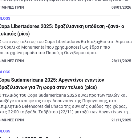
παραγόντων.
7
ΜΗΝΕΣ ΠΡΙΝ
08/01/2026
BLOGS
Copa Libertadores 2025: Βραζιλιάνικη υπόθεση -ξανά- ο
τελικός (pics)
Ο φετινός τελικός του Copa Libertadores θα διεξαχθεί στη Λίμα και 
το θρυλικό Monumental που χρησιμοποιεί ως έδρα η πιο 
επιτυχημένη ομάδα του Περού, η Ουνιβερσιτάριο.
8
ΜΗΝΕΣ ΠΡΙΝ
28/11/2025
BLOGS
Copa Sudamericana 2025: Αργεντίνοι εναντίον
Βραζιλιάνων για 7η φορά στον τελικό (pics)
Ο τελικός του Copa Sudamericana 2025 είναι προ των πυλών και 
διεξάγεται και φέτος στην Ασουνσιόν της Παραγουάης, στο 
επιβλητικό Defensores del Chaco της εθνικής ομάδας της χώρας, 
στις 22:00 το βράδυ Σαββάτου (22/11) μεταξύ των Αργεντίνων της 
Λανούς και των Βραζιλιάνων της Ατλέτικο Μινέιρο!
8
ΜΗΝΕΣ ΠΡΙΝ
21/11/2025
BLOGS