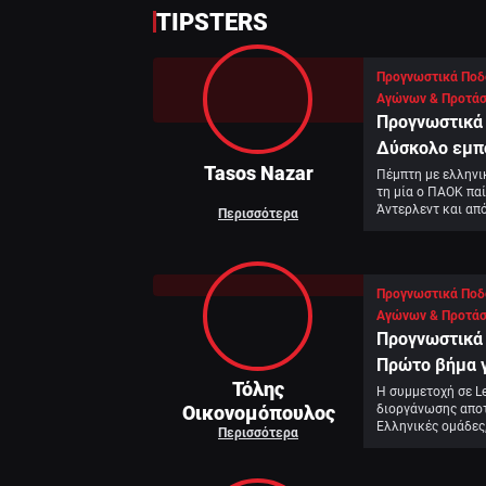
TIPSTERS
Προγνωστικά Ποδ
Αγώνων & Προτάσ
Προγνωστικά 
Δύσκολο εμπ
Tasos Nazar
Πέμπτη με ελληνικ
τη μία ο ΠΑΟΚ παί
Άντερλεντ και από
Περισσότερα
συνεχίζει το εντυ
Μπενφίκα.
Προγνωστικά Ποδ
Αγώνων & Προτάσ
Προγνωστικά 
Πρώτο βήμα γ
Τόλης
Η συμμετοχή σε L
Οικονομόπουλος
διοργάνωσης αποτε
Ελληνικές ομάδες,
Περισσότερα
και ΠΑΟΚ να μην 