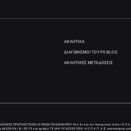
ΑΘΛΗΤΙΚΑ
ΔΙΑΓΩΝΙΣΜΟΙ ΤΟΥ PS BLOG
ΑΘΛΗΤΙΚΕΣ ΜΕΤΑΔΟΣΕΙΣ
ΑΝΙΣΜΟΣ ΠΡΟΓΝΩΣΤΙΚΩΝ ΑΓΩΝΩΝ ΠΟΔΟΣΦΑΙΡΟΥ Μ.Α.Ε
» και τον διακριτικό τίτλο «Ο.Π.Α.
 46329/06 / B / 00/15 και αριθμό Γ.Ε.ΜΗ
191625301000
. Η Ο.Π.Α.Π. Α.Ε. εποπτεύεται α