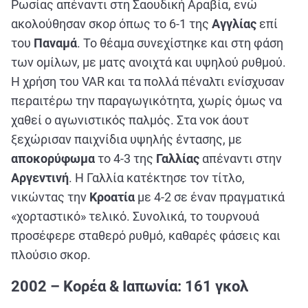
Ρωσίας απέναντι στη Σαουδική Αραβία, ενώ
ακολούθησαν σκορ όπως το 6-1 της
Αγγλίας
επί
του
Παναμά
. Το θέαμα συνεχίστηκε και στη φάση
των ομίλων, με ματς ανοιχτά και υψηλού ρυθμού.
Η χρήση του VAR και τα πολλά πέναλτι ενίσχυσαν
περαιτέρω την παραγωγικότητα, χωρίς όμως να
χαθεί ο αγωνιστικός παλμός. Στα νοκ άουτ
ξεχώρισαν παιχνίδια υψηλής έντασης, με
αποκορύφωμα
το 4-3 της
Γαλλίας
απέναντι στην
Αργεντινή
. Η Γαλλία κατέκτησε τον τίτλο,
νικώντας την
Κροατία
με 4-2 σε έναν πραγματικά
«χορταστικό» τελικό. Συνολικά, το τουρνουά
προσέφερε σταθερό ρυθμό, καθαρές φάσεις και
πλούσιο σκορ.
2002 – Κορέα & Ιαπωνία: 161 γκολ