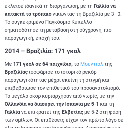
έκλεισε ιδανικά τη διοργάνωση, με τη
Γαλλία να
κατακτά το τρόπαιο
νικώντας τη Βραζιλία με 3–0.
Το συγκεκριμένο Παγκόσμιο Κύπελλο
σηματοδότησε τη μετάβαση στη σύγχρονη, πιο
παραγωγική, εποχή του.
2014 – Βραζιλία: 171 γκολ
Με
171 γκολ σε 64 παιχνίδια,
το
Μουντιάλ
της
Βραζιλίας
ισοφάρισε το ιστορικό ρεκόρ
παραγωγικότητας μέχρι εκείνη τη στιγμή και
επιβεβαίωσε τον επιθετικό του προσανατολισμό.
Τα μεγάλα σκορ κυριάρχησαν από νωρίς, με την
Ολλανδία να διασύρει την Ισπανία με 5-1
και τη
Γαλλία
να επικρατεί της
Ελβετίας
με 5-2 στη φάση
των ομίλων. Οι επιθέσεις είχαν τον πρώτο λόγο σε
όλη τη διάρκεια της διοργάνωσης. Αποκορύφωμα,