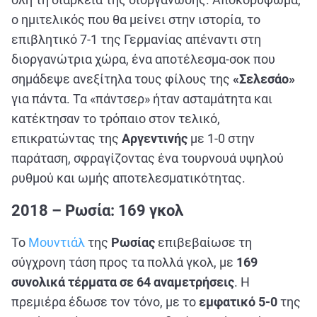
ο ημιτελικός που θα μείνει στην ιστορία, το
επιβλητικό 7-1 της Γερμανίας απέναντι στη
διοργανώτρια χώρα, ένα αποτέλεσμα-σοκ που
σημάδεψε ανεξίτηλα τους φίλους της
«Σελεσάο»
για πάντα. Τα «πάντσερ» ήταν ασταμάτητα και
κατέκτησαν το τρόπαιο στον τελικό,
επικρατώντας της
Αργεντινής
με 1-0 στην
παράταση, σφραγίζοντας ένα τουρνουά υψηλού
ρυθμού και ωμής αποτελεσματικότητας.
2018 – Ρωσία: 169 γκολ
Το
Μουντιάλ
της
Ρωσίας
επιβεβαίωσε τη
σύγχρονη τάση προς τα πολλά γκολ, με
169
συνολικά τέρματα σε 64 αναμετρήσεις
. Η
πρεμιέρα έδωσε τον τόνο, με το
εμφατικό 5-0
της