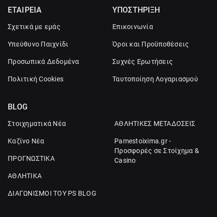
ΕΤΑΙΡΕΙΑ
ΥΠΟΣΤΗΡΙΞΗ
Σχετικά με εμάς
Επικοινωνία
Υπεύθυνο Παιχνίδι
Όροι και Προϋποθέσεις
Προσωπικά Δεδομένα
Συχνές Ερωτήσεις
Πολιτική Cookies
Ταυτοποίηση Λογαριασμού
BLOG
Στοιχηματικά Νέα
ΑΘΛΗΤΙΚΕΣ ΜΕΤΑΔΟΣΕΙΣ
Καζίνο Νέα
Pamestoixima.gr -
Προσφορές σε Στοίχημα &
ΠΡΟΓΝΩΣΤΙΚΑ
Casino
ΑΘΛΗΤΙΚΑ
ΔΙΑΓΩΝΙΣΜΟΙ ΤΟΥ PS BLOG