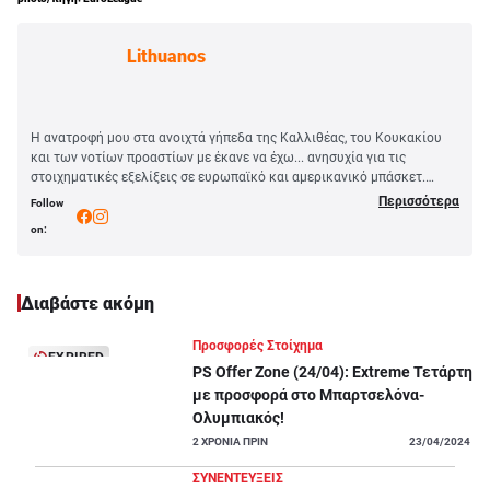
Lithuanos
Η ανατροφή μου στα ανοιχτά γήπεδα της Καλλιθέας, του Κουκακίου
και των νοτίων προαστίων με έκανε να έχω... ανησυχία για τις
στοιχηματικές εξελίξεις σε ευρωπαϊκό και αμερικανικό μπάσκετ.
Ποντάρω στην στατιστική ανάλυση, αλλά πολλές φορές με… πικάντικο
Περισσότερα
Follow
τρόπο και με βάση την έμπνευση, την παρακολούθηση των αγώνων και
on:
το momentum, δίνω σημεία που βγαίνουν, πριν ασχοληθείς καν με το
στοίχημά σου! Απλά, έχεις πληρωθεί!
Retro lover, με τα πεπραγμένα της ευρωπαϊκής υφηλίου, αλλά και του
NBA, να μην με αφήνουν σε ησυχία. Αγαπημένος παίκτης ο Μανού
Διαβάστε ακόμη
Τζινόμπιλι, τόσο για όσα έκανε στο ξεκίνημα της νέας χιλιετίας στην
Μπολόνια του Μεσίνα, όσο και για τα... μαγικά του στο Σαν Αντόνιο και
Προσφορές Στοίχημα
τους τέσσερις τίτλους πρωταθλητή!
EXPIRED
PS Offer Zone (24/04): Extreme Τετάρτη
Το ψευδώνυμό μου, Lithuanos, βγήκε ένα καλοκαίρι, γιατί «μάτωνα»
δίχως τέλος τα διχτάκια στην παιδική χαρά του Κουκακίου, και με
με προσφορά στο Μπαρτσελόνα-
ακολουθά μέχρι και σήμερα - ασχέτως αν δε βάζω πλέον ούτε βότσαλο
Ολυμπιακός!
στη θάλασσα! - όντας λάτρης της λιθουανικής σχολής μπάσκετ.
2
ΧΡΟΝΙΑ ΠΡΙΝ
23/04/2024
Χαρίζω εύκολους διπλασιασμούς, ίσως γελάσει και λίγο το χειλάκι
σου με τον ανάλαφρο τρόπο γραφής μου. Αν με ακολουθήσεις, τα
ΣΥΝΕΝΤΕΥΞΕΙΣ