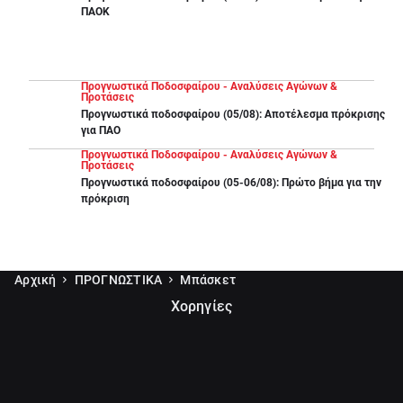
ΠΑΟΚ
Προγνωστικά Ποδοσφαίρου - Αναλύσεις Αγώνων &
Προτάσεις
Προγνωστικά ποδοσφαίρου (05/08): Αποτέλεσμα πρόκρισης
για ΠΑΟ
Προγνωστικά Ποδοσφαίρου - Αναλύσεις Αγώνων &
Προτάσεις
Προγνωστικά ποδοσφαίρου (05-06/08): Πρώτο βήμα για την
πρόκριση
Αρχική
ΠΡΟΓΝΩΣΤΙΚΑ
Μπάσκετ
Χορηγίες