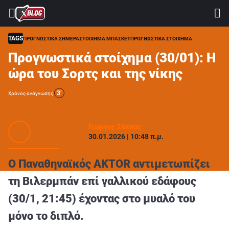
⚽ ΜΟΥΝΤΙΑΛ 2026
ΣΤΟΙΧΗΜΑ
TAGS
ΠΡΟΓΝΩΣΤΙΚΑ ΣΗΜΕΡΑ
ΣΤΟΙΧΗΜΑ ΜΠΑΣΚΕΤ
ΠΡΟΓΝΩΣΤΙΚΑ ΣΤΟΙΧΗΜΑ
Προγνωστικά στοίχημα (30/01): Η
CASINO
ώρα του Σορτς και της νίκης
ΠΡΟΓΝΩΣΤΙΚΑ ΤIPSTERS
3’
Χρόνος ανάγνωσης:
ΠΡΟΓΝΩΣΤΙΚΑ ΚΑΤΗΓΟΡΙΕΣ
ΠΡΟΣΦΟΡΕΣ
Γιώργος Ζάκκας
30.01.2026 | 10:48 π.μ.
ΔΙΑΓΩΝΙΣΜΟΙ
TSILI LEAGUE
Ο Παναθηναϊκός AKTOR αντιμετωπίζει
RETRO
τη Βιλερμπάν επί γαλλικού εδάφους
BLOGS
(30/1, 21:45) έχοντας στο μυαλό του
QUIZ
μόνο το διπλό.