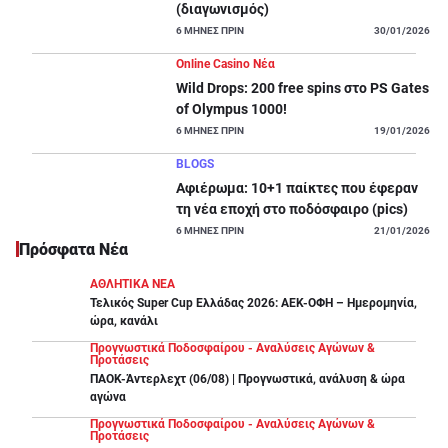
(διαγωνισμός)
6
ΜΗΝΕΣ ΠΡΙΝ
30/01/2026
Online Casino Νέα
Wild Drops: 200 free spins στο PS Gates
of Olympus 1000!
6
ΜΗΝΕΣ ΠΡΙΝ
19/01/2026
BLOGS
Αφιέρωμα: 10+1 παίκτες που έφεραν
τη νέα εποχή στο ποδόσφαιρο (pics)
6
ΜΗΝΕΣ ΠΡΙΝ
21/01/2026
Πρόσφατα Νέα
ΑΘΛΗΤΙΚΑ ΝΕΑ
Τελικός Super Cup Ελλάδας 2026: ΑΕΚ-ΟΦΗ – Ημερομηνία,
ώρα, κανάλι
Προγνωστικά Ποδοσφαίρου - Αναλύσεις Αγώνων &
Προτάσεις
ΠΑΟΚ-Άντερλεχτ (06/08) | Προγνωστικά, ανάλυση & ώρα
αγώνα
Προγνωστικά Ποδοσφαίρου - Αναλύσεις Αγώνων &
Προτάσεις