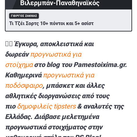
Βιλερμπάν-Παναθηναϊκός
ΓΙΏΡΓΟΣ ΖΆΚΚΑΣ
Τι Τζέι Σορτς 10+ πόντοι και 5+ ασίστ
✍🏻 Έγκυρα, αποκλειστικά και
δωρεάν
προγνωστικά για
στοίχημα
στο blog του Pamestoixima.gr.
Καθημερινά
προγνωστικά για
ποδόσφαιρο
, μπάσκετ και άλλες
αθλητικές διοργανώσεις από τους
πιο
δημοφιλείς tipsters
& αναλυτές της
Ελλάδας. Διάβασε μελετημένα
προγνωστικά στοιχήματος στην