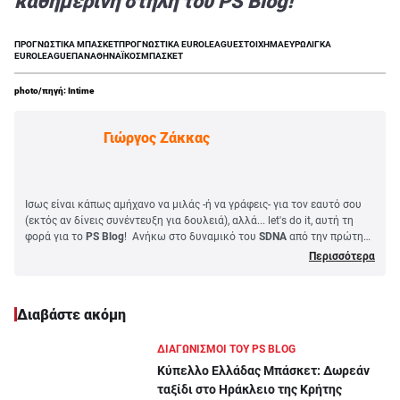
καθημερινή στήλη του PS Blog!
ΠΡΟΓΝΩΣΤΙΚΑ ΜΠΑΣΚΕΤ
ΠΡΟΓΝΩΣΤΙΚΑ EUROLEAGUE
ΣΤΟΙΧΗΜΑ
ΕΥΡΩΛΙΓΚΑ
EUROLEAGUE
ΠΑΝΑΘΗΝΑΪΚΟΣ
ΜΠΑΣΚΕΤ
photo/πηγή: Intime
Γιώργος Ζάκκας
Ίσως είναι κάπως αμήχανο να μιλάς -ή να γράφεις- για τον εαυτό σου
(εκτός αν δίνεις συνέντευξη για δουλειά), αλλά... let's do it, αυτή τη
φορά για το
PS Blog
!
Ανήκω στο δυναμικό του
SDNA
από την πρώτη
μέρα λειτουργίας του και το καθημερινό μου «μενού» περιλαμβάνει
Περισσότερα
μπάσκετ από όλον τον πλανήτη. Παράλληλα, συμμετέχω στην εκπομπή
"
Magic Euroleague
". Από το 2023 συνεργάζομαι και με το
Amerikanos24
, συμπαρουσιάζοντας την εκπομπή "
UpTempo
" δύο φορές
Διαβάστε ακόμη
την εβδομάδα, στην οποία εστιάζουμε στην πορεία του Παναθηναϊκού
και του Ολυμπιακού μέσα στην «πορτοκαλί» σεζόν. Έχω εργαστεί για
τη
FIBA
και το επάγγελμα μου έδωσε την τύχη να κάνω αμέτρητα
ΔΙΑΓΩΝΙΣΜΟΙ ΤΟΥ PS BLOG
ταξίδια.
Μέσα από τα
PS Blogs
θα αναλύουμε τους αγώνες του
Κύπελλο Ελλάδας Μπάσκετ: Δωρεάν
«τριφυλλιού», θα κάνουμε τις ενδιαφέρουσες επιλογές μας και θα
ταξίδι στο Ηράκλειο της Κρήτης
είμαστε... alert για όλες τις εξελίξεις.