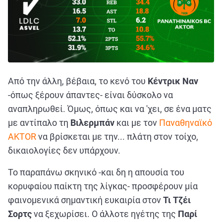
Από την άλλη, βέβαια, το κενό του
Κέντρικ Ναν
-όπως ξέρουν άπαντες- είναι δύσκολο να
αναπληρωθεί. Όμως, όπως και να 'χει, σε ένα ματς
με αντίπαλο τη
Βιλερμπάν
και με τον
Παναθηναϊκό
AKTOR
να βρίσκεται με την... πλάτη στον τοίχο,
δικαιολογίες δεν υπάρχουν.
Το παραπάνω σκηνικό -και δη η απουσία του
κορυφαίου παίκτη της λίγκας- προσφέρουν μία
φαινομενικά σημαντική ευκαιρία στον
Τι Τζέι
Σορτς
να ξεχωρίσει. Ο άλλοτε ηγέτης της
Παρί