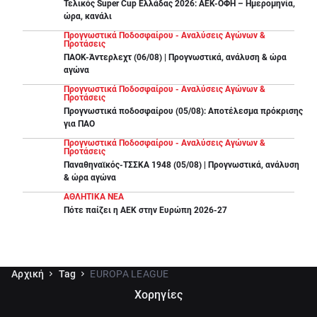
Τελικός Super Cup Ελλάδας 2026: ΑΕΚ-ΟΦΗ – Ημερομηνία,
ώρα, κανάλι
Προγνωστικά Ποδοσφαίρου - Αναλύσεις Αγώνων &
Προτάσεις
ΠΑΟΚ-Άντερλεχτ (06/08) | Προγνωστικά, ανάλυση & ώρα
αγώνα
Προγνωστικά Ποδοσφαίρου - Αναλύσεις Αγώνων &
Προτάσεις
Προγνωστικά ποδοσφαίρου (05/08): Αποτέλεσμα πρόκρισης
για ΠΑΟ
Προγνωστικά Ποδοσφαίρου - Αναλύσεις Αγώνων &
Προτάσεις
Παναθηναϊκός-ΤΣΣΚΑ 1948 (05/08) | Προγνωστικά, ανάλυση
& ώρα αγώνα
ΑΘΛΗΤΙΚΑ ΝΕΑ
Πότε παίζει η ΑΕΚ στην Ευρώπη 2026-27
Αρχική
Tag
EUROPA LEAGUE
Χορηγίες