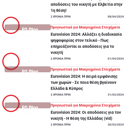
ΑΘΛΗΤΙΚΑ
αποδόσεις του νικητή με Ελβετία στην
1η θέση!
ΣΥΝΕΝΤΕΥΞΕΙΣ
2
ΧΡΟΝΙΑ ΠΡΙΝ
08/04/2024
ΑΘΛΗΤΙΚΕΣ ΜΕΤΑΔΟΣΕΙΣ
Προγνωστικά για Μακροχρόνια Στοιχήματα
PS Blog
Eurovision 2024: Αλλάζει η διαδικασία
Team
Εξυπηρέτηση Πελατών
ψηφοφορίας στον τελικό - Πως
επηρεάζονται οι αποδόσεις για το
νικητή
2
ΧΡΟΝΙΑ ΠΡΙΝ
01/04/2024
Προγνωστικά για Μακροχρόνια Στοιχήματα
PS Blog
Eurovision 2024: Η σειρά εμφάνισης
Team
των χωρών - Σε ποια θέση βγαίνουν
Ελλάδα & Κύπρος
2
ΧΡΟΝΙΑ ΠΡΙΝ
31/03/2024
Προγνωστικά για Μακροχρόνια Στοιχήματα
PS Blog
Eurovision 2024: Οι αποδόσεις για τον
Team
νικητή - Η θέση της Ελλάδας (vid)
2
ΧΡΟΝΙΑ ΠΡΙΝ
30/03/2024