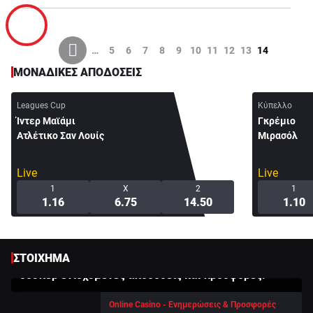
…
5
6
7
8
9
10
11
12
13
14
ΜΟΝΑΔΙΚΕΣ ΑΠΟΔΟΣΕΙΣ
Leagues Cup
Κύπελλο
Ίντερ Μαϊάμι
Γκρέμιο
Ατλέτικο Σαν Λουίς
Μιρασόλ
Live
Live
1
X
2
1
1.16
6.75
14.50
1.10
Online Στοίχημα - Ενημερώσεις & Προσφορές
ΣΤΟΙΧΗΜΑ
Παναθηναϊκός & ΠΑΟΚ: Στη μάχη της Ευρώπης με
σούπερ ενισχυμένες αποδόσεις και προσφορές!
Online Casino - Ενημερώσεις & Προσφορές