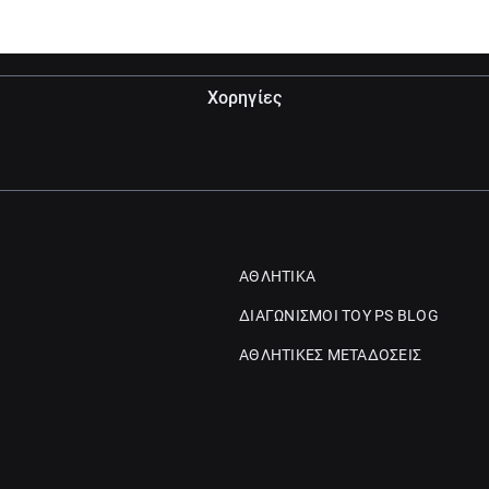
Χορηγίες
ΑΘΛΗΤΙΚΑ
ΔΙΑΓΩΝΙΣΜΟΙ ΤΟΥ PS BLOG
ΑΘΛΗΤΙΚΕΣ ΜΕΤΑΔΟΣΕΙΣ