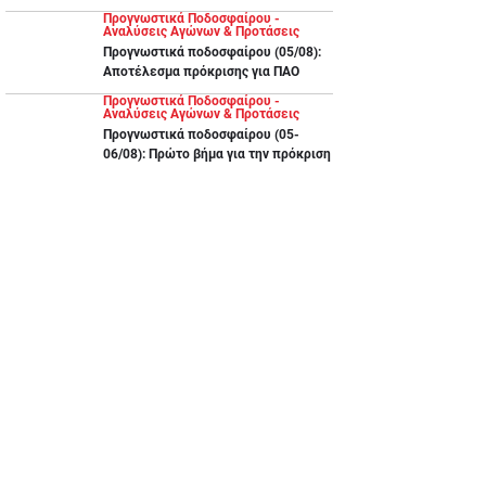
Προγνωστικά Ποδοσφαίρου -
Αναλύσεις Αγώνων & Προτάσεις
Προγνωστικά ποδοσφαίρου (05/08):
Αποτέλεσμα πρόκρισης για ΠΑΟ
Προγνωστικά Ποδοσφαίρου -
Αναλύσεις Αγώνων & Προτάσεις
Προγνωστικά ποδοσφαίρου (05-
06/08): Πρώτο βήμα για την πρόκριση