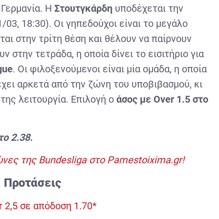
 Γερμανία. Η
Στουτγκάρδη
υποδέχεται την
/03, 18:30). Οι γηπεδούχοι είναι το μεγάλο
αι στην τρίτη θέση και θέλουν να παίρνουν
υν στην τετράδα, η οποία δίνει το εισιτήριο για
gue
. Οι φιλοξενούμενοι είναι μία ομάδα, η οποία
έχει αρκετά από την ζώνη του υποβιβασμού, κι
της λειτουργία. Επιλογή ο
άσος με Over 1.5 στο
ο 2.38.
ώνες της Bundesliga στο Pamestoixima.gr!
 Προτάσεις
r 2,5 σε απόδοση 1.70*