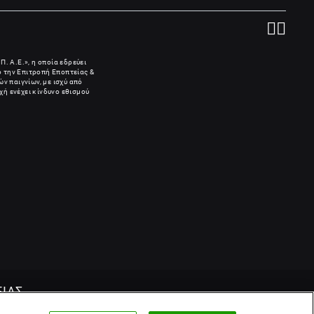
Π. Α.Ε.», η οποία εδρεύει
πό την Επιτροπή Εποπτείας &
ν παιγνίων, με ισχύ από
χή ενέχει κίνδυνο εθισμού
ΕΙΑΣ
 ΜΕ