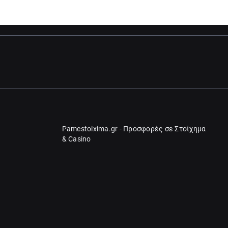
Pamestoixima.gr - Προσφορές σε Στοίχημα
& Casino