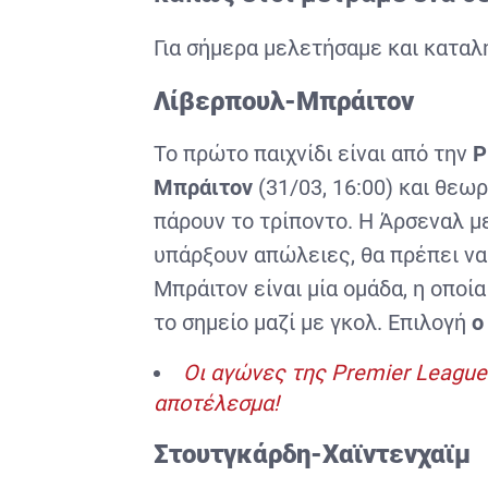
Για σήμερα μελετήσαμε και καταλ
Λίβερπουλ-Μπράιτον
Το πρώτο παιχνίδι είναι από την
P
Μπράιτον
(31/03, 16:00) και θεω
πάρουν το τρίποντο. Η Άρσεναλ με
υπάρξουν απώλειες, θα πρέπει ν
Μπράιτον είναι μία ομάδα, η οποί
το σημείο μαζί με γκολ. Επιλογή
ο
Οι αγώνες της Premier League
αποτέλεσμα!
Στουτγκάρδη-Χαϊντενχαϊμ