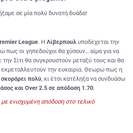
ήξαμε σε μία πολύ δυνατή δυάδα!
remier League
. Η
Λίβερπουλ
υποδέχεται την
ρώ πως οι γηπεδούχοι θα χύσουν… αίμα για να
 την Σίτι θα συγκρουστούν μεταξύ τους και θα
α εκμεταλλευτούν την ευκαιρία. Θεωρώ πως η
α
σκοράρει πολύ
, κι έτσι κατέληξα να συνδυάσω
 άσος και Over 2.5 σε απόδοση 1.70
.
 με ενισχυμένη απόδοση στο τελικό